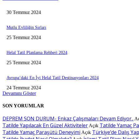
30 Temmuz 2024
Mutlu Evliliğin Sırları
25 Temmuz 2024
Helal Tatil Planlama Rehberi 2024
25 Temmuz 2024
Avrupa’daki En İyi Helal Tatil Destinasyonları 2024
24 Temmuz 2024
Devamını Göster
SON YORUMLAR
DEPREM SON DURUM- Enkaz Çalışmaları Devam Ediyor..
A
Tatilde Yapılacak En Güzel Aktiviteler
Tatilde Yamaç P
Açık
Tatilde Yamaç Paraşütü Deneyimi
Türkiye’de Dalış Yapı
Açık
Tatilde İbadet Nasıl Olmalıdır?
İslami Tatil Planı Nasıl Y