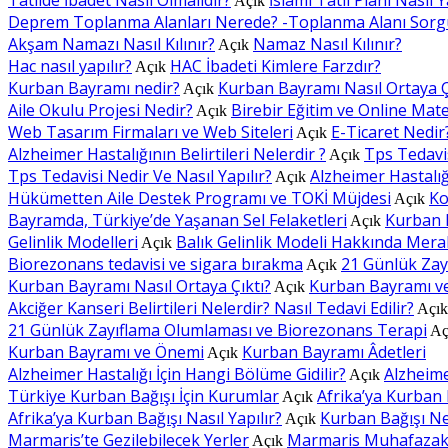
Açık
Deprem Toplanma Alanları Nerede? -Toplanma Alanı Sorg
Akşam Namazı Nasıl Kılınır?
Namaz Nasıl Kılınır?
Açık
Hac nasıl yapılır?
HAC İbadeti Kimlere Farzdır?
Açık
Kurban Bayramı nedir?
Kurban Bayramı Nasıl Ortaya Ç
Açık
Aile Okulu Projesi Nedir?
Birebir Eğitim ve Online Mat
Açık
Web Tasarım Firmaları ve Web Siteleri
E-Ticaret Nedir
Açık
Alzheimer Hastalığının Belirtileri Nelerdir ?
Tps Tedavis
Açık
Tps Tedavisi Nedir Ve Nasıl Yapılır?
Alzheimer Hastalığı
Açık
Hükümetten Aile Destek Programı ve TOKİ Müjdesi
Ko
Açık
Bayramda, Türkiye’de Yaşanan Sel Felaketleri
Kurban 
Açık
Gelinlik Modelleri
Balık Gelinlik Modeli Hakkında Mera
Açık
Biorezonans tedavisi ve sigara bırakma
21 Günlük Zay
Açık
Kurban Bayramı Nasıl Ortaya Çıktı?
Kurban Bayramı v
Açık
Akciğer Kanseri Belirtileri Nelerdir? Nasıl Tedavi Edilir?
Açı
21 Günlük Zayıflama Olumlaması ve Biorezonans Terapi
Aç
Kurban Bayramı ve Önemi
Kurban Bayramı Âdetleri
Açık
Alzheimer Hastalığı İçin Hangi Bölüme Gidilir?
Alzheimer
Açık
Türkiye Kurban Bağışı İçin Kurumlar
Afrika’ya Kurban B
Açık
Afrika’ya Kurban Bağışı Nasıl Yapılır?
Kurban Bağışı Ne 
Açık
Marmaris’te Gezilebilecek Yerler
Marmaris Muhafazakâr
Açık