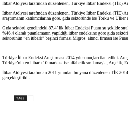
İtibar Atölyesi tarafından düzenlenen, Türkiye İtibar Endeksi (TİE) Ara
İtibar Atölyesi tarafından düzenlenen, Türkiye İtibar Endeksi (TİE) Ar
araştırmanın katılımcılarına göre, gıda sektöründe ise Torku ve Ülker 
Gıda sektörü genelindeki 87.4’ lik İtibar Endeksi Puanı şu şekilde 
%46.4 olarak puanlamanın yapıldığı itibar endeksine göre gıda sektörü
sektörünün “en itibarlı” beşinci firması Migros, altıncı firması ise Pına
Türkiye İtibar Endeksi Araştırması 2014 yılı sonuçları ilan edildi. Ar
Türkiye’nin en itibarlı 10 markası ise alfabetik sıralamayla, Arçelik
İtibar Atölyesi tarafından 2011 yılından bu yana düzenlenen TİE 2014
gerçekleştirildi.
TAGS
Paylaş