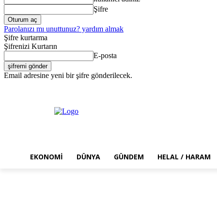
Şifre
Parolanızı mı unuttunuz? yardım almak
Şifre kurtarma
Şifrenizi Kurtarın
E-posta
Email adresine yeni bir şifre gönderilecek.
Cumartesi, Ağustos 8, 2026
Giriş Yap / Kayıt Ol
EKONOMI
DÜNYA
GÜNDEM
HELAL / HARAM