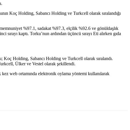
u.
kasının Koç Holding, Sabancı Holding ve Turkcell olarak sıralandığı
, memnuniyet %97.1, sadakat %97.3, elçilik %92.6 ve gönüldaşlık
ci sırayı kaptı. Torku’nun ardından üçüncü sırayı Eti alırken gıda
ası; Koç Holding, Sabancı Holding ve Turkcell olarak sıralandı.
kcell, Ülker ve Vestel olarak şekillendi.
lk kez web ortamında elektronik oylama yöntemi kullanılarak