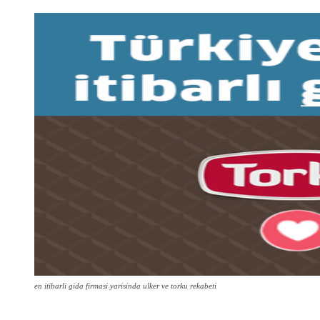
en itibarli gida firmasi yarisinda ulker ve torku rekabeti