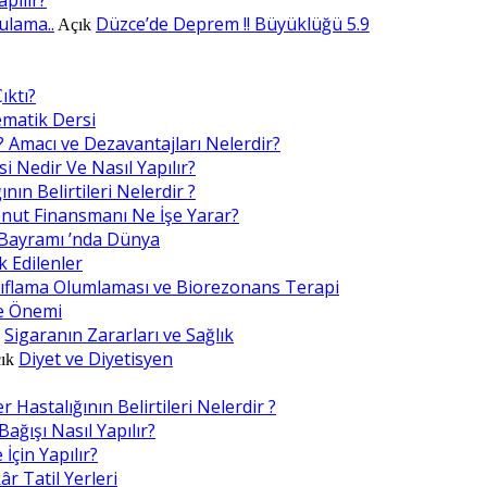
ulama..
Düzce’de Deprem !! Büyüklüğü 5.9
Açık
ıktı?
ematik Dersi
? Amacı ve Dezavantajları Nelerdir?
i Nedir Ve Nasıl Yapılır?
nın Belirtileri Nelerdir ?
nut Finansmanı Ne İşe Yarar?
Bayramı ’nda Dünya
k Edilenler
ıflama Olumlaması ve Biorezonans Terapi
e Önemi
Sigaranın Zararları ve Sağlık
k
Diyet ve Diyetisyen
ık
 Hastalığının Belirtileri Nelerdir ?
ağışı Nasıl Yapılır?
İçin Yapılır?
 Tatil Yerleri