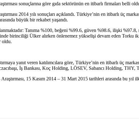
ştırması sonuçlarına göre gıda sektörünün en itibarlı firmaları belli old
aştırması 2014 yılı sonuçları açıklandı. Türkiye’nin en itibarlı üç mar
arasında büyük bir rekabet yaşandı.
sıralanmaktadır: Tanıma %100, beğeni %99.6, güven %98.6, ilişki %97.8
nde birinciliği Ülker alırken önlenemez yükselişi devam eden Torku ikin
r oldu.
aştırmaya yanıt veren katılımcılara göre, Türkiye’nin en itibarlı üç mark
, Eczacıbaşı, İş Bankası, Koç Holding, LÖSEV, Sabancı Holding, THY, Tur
 Araştırması, 15 Kasım 2014 – 31 Mart 2015 tarihleri arasında bu yıl i