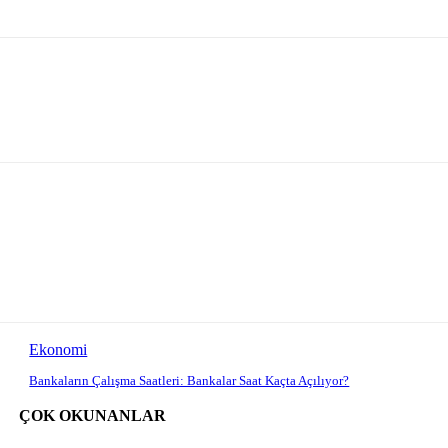
Ekonomi
Bankaların Çalışma Saatleri: Bankalar Saat Kaçta Açılıyor?
ÇOK OKUNANLAR