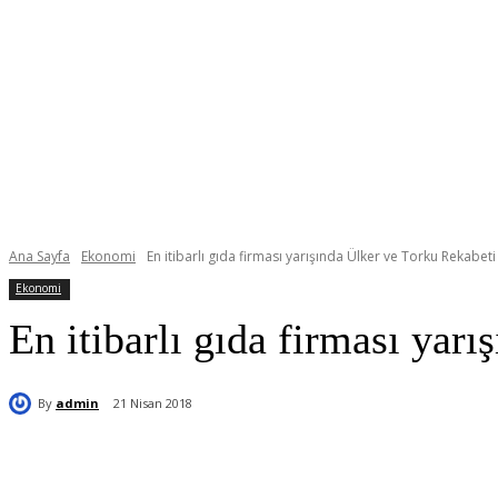
Ana Sayfa
Ekonomi
En itibarlı gıda firması yarışında Ülker ve Torku Rekabeti
Ekonomi
En itibarlı gıda firması yar
By
admin
21 Nisan 2018
Paylaş