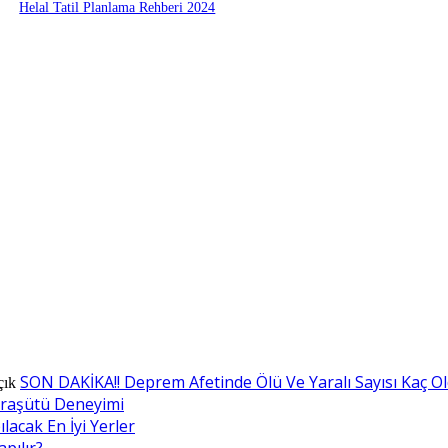
Helal Tatil Planlama Rehberi 2024
SON DAKİKA!! Deprem Afetinde Ölü Ve Yaralı Sayısı Kaç O
çık
araşütü Deneyimi
lacak En İyi Yerler
apılır?