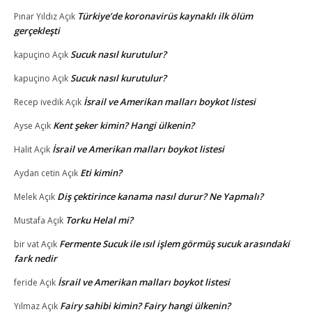
Türkiye’de koronavirüs kaynaklı ilk ölüm
Pınar Yıldız
Açık
gerçekleşti
Sucuk nasıl kurutulur?
kapuçino
Açık
Sucuk nasıl kurutulur?
kapuçino
Açık
İsrail ve Amerikan malları boykot listesi
Recep ivedik
Açık
Kent şeker kimin? Hangi ülkenin?
Ayse
Açık
İsrail ve Amerikan malları boykot listesi
Halit
Açık
Eti kimin?
Aydan cetin
Açık
Diş çektirince kanama nasıl durur? Ne Yapmalı?
Melek
Açık
Torku Helal mi?
Mustafa
Açık
Fermente Sucuk ile ısıl işlem görmüş sucuk arasındaki
bir vat
Açık
fark nedir
İsrail ve Amerikan malları boykot listesi
feride
Açık
Fairy sahibi kimin? Fairy hangi ülkenin?
Yılmaz
Açık