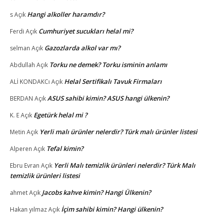
Hangi alkoller haramdır?
s
Açık
Cumhuriyet sucukları helal mi?
Ferdi
Açık
Gazozlarda alkol var mı?
selman
Açık
Torku ne demek? Torku isminin anlamı
Abdullah
Açık
Helal Sertifikalı Tavuk Firmaları
ALİ KONDAKCı
Açık
ASUS sahibi kimin? ASUS hangi ülkenin?
BERDAN
Açık
Egetürk helal mi ?
K. E
Açık
Yerli malı ürünler nelerdir? Türk malı ürünler listesi
Metin
Açık
Tefal kimin?
Alperen
Açık
Yerli Malı temizlik ürünleri nelerdir? Türk Malı
Ebru Evran
Açık
temizlik ürünleri listesi
Jacobs kahve kimin? Hangi Ülkenin?
ahmet
Açık
İçim sahibi kimin? Hangi ülkenin?
Hakan yılmaz
Açık