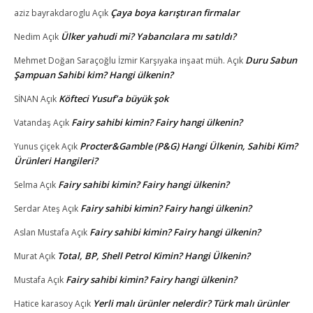
Çaya boya karıştıran firmalar
aziz bayrakdaroglu
Açık
Ülker yahudi mi? Yabancılara mı satıldı?
Nedim
Açık
Duru Sabun
Mehmet Doğan Saraçoğlu İzmir Karşıyaka inşaat müh.
Açık
Şampuan Sahibi kim? Hangi ülkenin?
Köfteci Yusuf’a büyük şok
SİNAN
Açık
Fairy sahibi kimin? Fairy hangi ülkenin?
Vatandaş
Açık
Procter&Gamble (P&G) Hangi Ülkenin, Sahibi Kim?
Yunus çiçek
Açık
Ürünleri Hangileri?
Fairy sahibi kimin? Fairy hangi ülkenin?
Selma
Açık
Fairy sahibi kimin? Fairy hangi ülkenin?
Serdar Ateş
Açık
Fairy sahibi kimin? Fairy hangi ülkenin?
Aslan Mustafa
Açık
Total, BP, Shell Petrol Kimin? Hangi Ülkenin?
Murat
Açık
Fairy sahibi kimin? Fairy hangi ülkenin?
Mustafa
Açık
Yerli malı ürünler nelerdir? Türk malı ürünler
Hatice karasoy
Açık