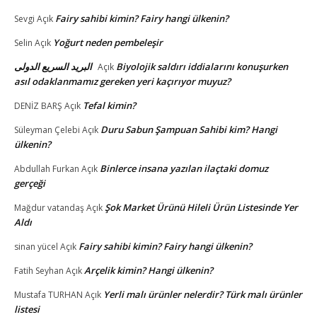
Fairy sahibi kimin? Fairy hangi ülkenin?
Sevgi
Açık
Yoğurt neden pembeleşir
Selin
Açık
البريد السريع الدولى
Biyolojik saldırı iddialarını konuşurken
Açık
asıl odaklanmamız gereken yeri kaçırıyor muyuz?
Tefal kimin?
DENİZ BARŞ
Açık
Duru Sabun Şampuan Sahibi kim? Hangi
Süleyman Çelebi
Açık
ülkenin?
Binlerce insana yazılan ilaçtaki domuz
Abdullah Furkan
Açık
gerçeği
Şok Market Ürünü Hileli Ürün Listesinde Yer
Mağdur vatandaş
Açık
Aldı
Fairy sahibi kimin? Fairy hangi ülkenin?
sinan yücel
Açık
Arçelik kimin? Hangi ülkenin?
Fatih Seyhan
Açık
Yerli malı ürünler nelerdir? Türk malı ürünler
Mustafa TURHAN
Açık
listesi