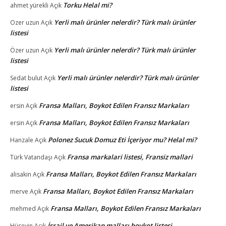
Torku Helal mi?
ahmet yürekli
Açık
Yerli malı ürünler nelerdir? Türk malı ürünler
Ozer uzun
Açık
listesi
Yerli malı ürünler nelerdir? Türk malı ürünler
Özer uzun
Açık
listesi
Yerli malı ürünler nelerdir? Türk malı ürünler
Sedat bulut
Açık
listesi
Fransa Malları, Boykot Edilen Fransız Markaları
ersin
Açık
Fransa Malları, Boykot Edilen Fransız Markaları
ersin
Açık
Polonez Sucuk Domuz Eti İçeriyor mu? Helal mi?
Hanzale
Açık
Fransa markalari listesi, Fransiz mallari
Türk Vatandaşı
Açık
Fransa Malları, Boykot Edilen Fransız Markaları
alisakin
Açık
Fransa Malları, Boykot Edilen Fransız Markaları
merve
Açık
Fransa Malları, Boykot Edilen Fransız Markaları
mehmed
Açık
İsrail ve Amerikan malları boykot listesi
Hüseyin
Açık