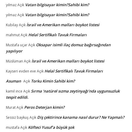
Vatan bilgisayar kimin?Sahibi kim?
yılmaz
Açık
Vatan bilgisayar kimin?Sahibi kim?
yılmaz
Açık
İsrail ve Amerikan malları boykot listesi
Kubilay
Açık
Helal Sertifikalı Tavuk Firmaları
mahmut
Açık
Oksapar isimli ilaç domuz bağırsağından
Mustafa uçar
Açık
yapılıyor
İsrail ve Amerikan malları boykot listesi
Müslüman
Açık
Helal Sertifikalı Tavuk Firmaları
Kayseri evden eve
Açık
Asuman
Torku Kimin Sahibi kim?
Açık
Sırma ‘natürel sızma zeytinyağı’nda uygunsuzluk
kamil ince
Açık
tespit edildi.
Peros Deterjan kimin?
Murat
Açık
Diş çektirince kanama nasıl durur? Ne Yapmalı?
Sessiz baykuş
Açık
Köfteci Yusuf’a büyük şok
mustafa
Açık