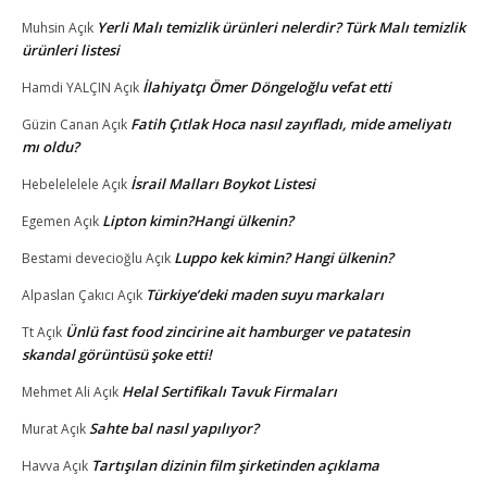
Yerli Malı temizlik ürünleri nelerdir? Türk Malı temizlik
Muhsin
Açık
ürünleri listesi
İlahiyatçı Ömer Döngeloğlu vefat etti
Hamdi YALÇIN
Açık
Fatih Çıtlak Hoca nasıl zayıfladı, mide ameliyatı
Güzin Canan
Açık
mı oldu?
İsrail Malları Boykot Listesi
Hebelelelele
Açık
Lipton kimin?Hangi ülkenin?
Egemen
Açık
Luppo kek kimin? Hangi ülkenin?
Bestami devecioğlu
Açık
Türkiye’deki maden suyu markaları
Alpaslan Çakıcı
Açık
Ünlü fast food zincirine ait hamburger ve patatesin
Tt
Açık
skandal görüntüsü şoke etti!
Helal Sertifikalı Tavuk Firmaları
Mehmet Ali
Açık
Sahte bal nasıl yapılıyor?
Murat
Açık
Tartışılan dizinin film şirketinden açıklama
Havva
Açık