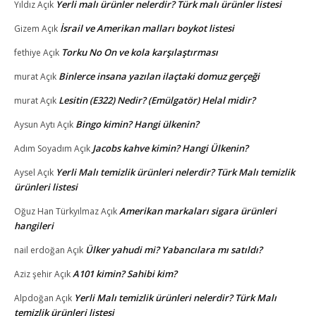
Yerli malı ürünler nelerdir? Türk malı ürünler listesi
Yıldız
Açık
İsrail ve Amerikan malları boykot listesi
Gizem
Açık
Torku No On ve kola karşılaştırması
fethiye
Açık
Binlerce insana yazılan ilaçtaki domuz gerçeği
murat
Açık
Lesitin (E322) Nedir? (Emülgatör) Helal midir?
murat
Açık
Bingo kimin? Hangi ülkenin?
Aysun Aytı
Açık
Jacobs kahve kimin? Hangi Ülkenin?
Adım Soyadım
Açık
Yerli Malı temizlik ürünleri nelerdir? Türk Malı temizlik
Aysel
Açık
ürünleri listesi
Amerikan markaları sigara ürünleri
Oğuz Han Türkyılmaz
Açık
hangileri
Ülker yahudi mi? Yabancılara mı satıldı?
nail erdoğan
Açık
A101 kimin? Sahibi kim?
Aziz şehir
Açık
Yerli Malı temizlik ürünleri nelerdir? Türk Malı
Alpdoğan
Açık
temizlik ürünleri listesi