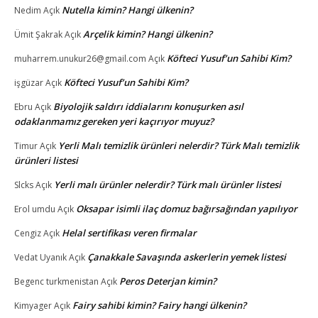
Nutella kimin? Hangi ülkenin?
Nedim
Açık
Arçelik kimin? Hangi ülkenin?
Ümit Şakrak
Açık
Köfteci Yusuf’un Sahibi Kim?
muharrem.unukur26@gmail.com
Açık
Köfteci Yusuf’un Sahibi Kim?
işgüzar
Açık
Biyolojik saldırı iddialarını konuşurken asıl
Ebru
Açık
odaklanmamız gereken yeri kaçırıyor muyuz?
Yerli Malı temizlik ürünleri nelerdir? Türk Malı temizlik
Timur
Açık
ürünleri listesi
Yerli malı ürünler nelerdir? Türk malı ürünler listesi
Slcks
Açık
Oksapar isimli ilaç domuz bağırsağından yapılıyor
Erol umdu
Açık
Helal sertifikası veren firmalar
Cengiz
Açık
Çanakkale Savaşında askerlerin yemek listesi
Vedat Uyanık
Açık
Peros Deterjan kimin?
Begenc turkmenistan
Açık
Fairy sahibi kimin? Fairy hangi ülkenin?
Kimyager
Açık