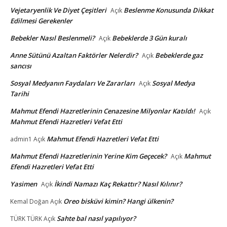
Vejetaryenlik Ve Diyet Çeşitleri
Beslenme Konusunda Dikkat
Açık
Edilmesi Gerekenler
Bebekler Nasıl Beslenmeli?
Bebeklerde 3 Gün kuralı
Açık
Anne Sütünü Azaltan Faktörler Nelerdir?
Bebeklerde gaz
Açık
sancısı
Sosyal Medyanın Faydaları Ve Zararları
Sosyal Medya
Açık
Tarihi
Mahmut Efendi Hazretlerinin Cenazesine Milyonlar Katıldı!
Açık
Mahmut Efendi Hazretleri Vefat Etti
Mahmut Efendi Hazretleri Vefat Etti
admin1
Açık
Mahmut Efendi Hazretlerinin Yerine Kim Geçecek?
Mahmut
Açık
Efendi Hazretleri Vefat Etti
Yasimen
İkindi Namazı Kaç Rekattır? Nasıl Kılınır?
Açık
Oreo bisküvi kimin? Hangi ülkenin?
Kemal Doğan
Açık
Sahte bal nasıl yapılıyor?
TÜRK TÜRK
Açık