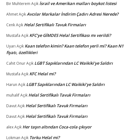
İsrail ve Amerikan malları boykot listesi
Bir Muhterem
Açık
Avcılar Markalar İndirim Çadırı Adresi Nerede?
Ahmet
Açık
Helal Sertifikalı Tavuk Firmaları
Cenk
Açık
KFC’ye GİMDES Helal Sertifikası mı verildi?
Mustafa
Açık
Kaan telefon kimin? Kaan telefon yerli mi? Kaan N1
Uyarı
Açık
fiyatı, özellikleri
LGBT Sapıklarından LC Waikiki’ye Saldırı
Cahit Onur
Açık
KFC Helal mi?
Mustafa
Açık
LGBT Sapıklarından LC Waikiki’ye Saldırı
Harun
Açık
Helal Sertifikalı Tavuk Firmaları
muhalif
Açık
Helal Sertifikalı Tavuk Firmaları
Davut
Açık
Helal Sertifikalı Tavuk Firmaları
Davut
Açık
Her taşın altından Coca-cola çıkıyor
alex
Açık
Torku Helal mi?
Lokman
Açık