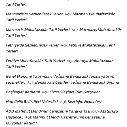
Tatil Yerleri
Marmaris’te Gezilebilecek Yerler
Marmaris Muhafazakâr
Açık
Tatil Yerleri
Marmaris Muhafazakâr Tatil Yerleri
Marmaris Muhafazakâr
Açık
Tatil Yerleri
Fethiye’de Gezilebilecek Yerler
Fethiye Muhafazakâr Tatil
Açık
Yerleri
Fethiye Muhafazakâr Tatil Yerleri
Antalya Muhafazakar
Açık
Tatil Yerleri
Genel Ekonomi Yatırımları Ve İslami Bankacılık faizsiz yatırım
seçenekleri
Banka Faiz Çeşitleri ve İslami Bankacılık Uyumu
Açık
Başbağlar Katliamı
Sivas Olayları Tüm Gerçekler
Açık
Hamilelik Belirtileri Nelerdir?
Kısırlığın Nedenleri
Açık
ADD Mahmut Efendi'nin Cenazesini Yargıya Taşıyor! - Atatürkçü
Düşünce..
Mahmut Efendi Hazretlerinin Cenazesine
Açık
Milyonlar Katıldı!