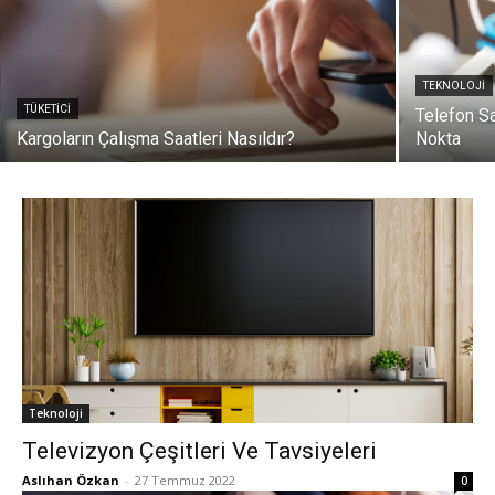
TEKNOLOJI
TÜKETICI
Telefon Sa
Kargoların Çalışma Saatleri Nasıldır?
Nokta
Teknoloji
Televizyon Çeşitleri Ve Tavsiyeleri
Aslıhan Özkan
-
27 Temmuz 2022
0