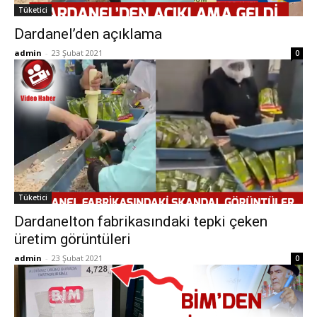
Tüketici
Dardanel’den açıklama
admin
-
23 Şubat 2021
0
Tüketici
Dardanelton fabrikasındaki tepki çeken
üretim görüntüleri
admin
-
23 Şubat 2021
0