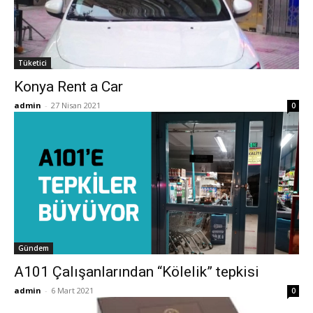
Tüketici
Konya Rent a Car
admin
-
27 Nisan 2021
0
Gündem
A101 Çalışanlarından “Kölelik” tepkisi
admin
-
6 Mart 2021
0