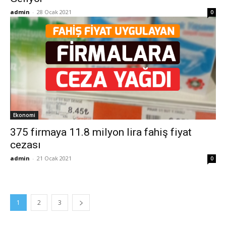
admin
-
28 Ocak 2021
0
Ekonomi
375 firmaya 11.8 milyon lira fahiş fiyat
cezası
admin
-
21 Ocak 2021
0
1
2
3