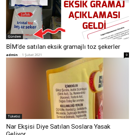
Gündem
BİM’de satılan eksik gramajlı toz şekerler
admin
-
1 Şubat 2021
0
Tüketici
Nar Ekşisi Diye Satılan Soslara Yasak
Geliyor