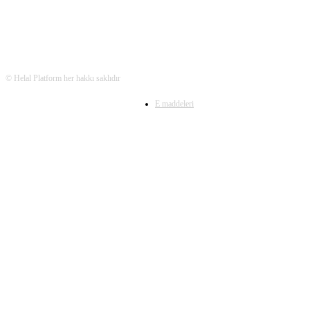
© Helal Platform her hakkı saklıdır
E maddeleri