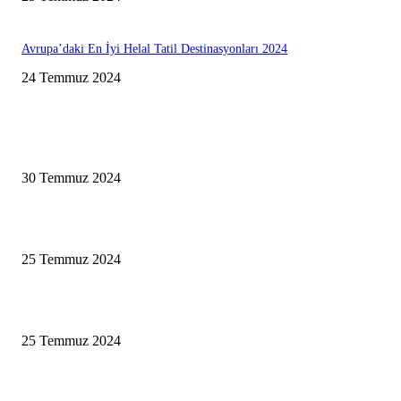
Avrupa’daki En İyi Helal Tatil Destinasyonları 2024
24 Temmuz 2024
EDITORÜN SEÇİMİ
Helal Tatil Planlama Rehberi 2024
30 Temmuz 2024
Mutlu Evliliğin Sırları
25 Temmuz 2024
Helal Tatil Planlama Rehberi 2024
25 Temmuz 2024
ÇOK OKUNANLAR