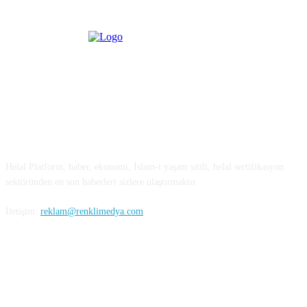
HAKKIMIZDA
Helal Platform, haber, ekonomi, İslam-i yaşam sitili, helal sertifikasyon
sektöründen en son haberleri sizlere ulaştırmaktır
İletişim:
reklam@renklimedya.com
SOSYAL MEDYA