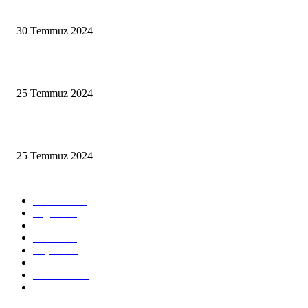
Helal Tatil Planlama Rehberi 2024
30 Temmuz 2024
Mutlu Evliliğin Sırları
25 Temmuz 2024
Helal Tatil Planlama Rehberi 2024
25 Temmuz 2024
KATEGORİLER
Gündem
391
Sağlık
290
Kalori
234
Kimin
220
Yaşam
197
Gıda Güvenliği
186
Ekonomi
164
Tüketici
150