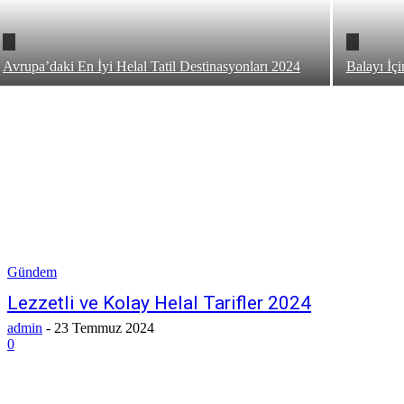
Avrupa’daki En İyi Helal Tatil Destinasyonları 2024
Balayı İçi
Gündem
Lezzetli ve Kolay Helal Tarifler 2024
admin
-
23 Temmuz 2024
0