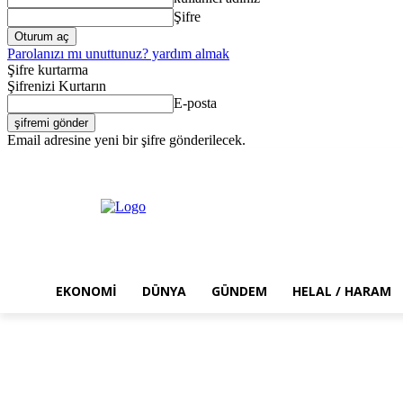
Şifre
Parolanızı mı unuttunuz? yardım almak
Şifre kurtarma
Şifrenizi Kurtarın
E-posta
Email adresine yeni bir şifre gönderilecek.
Cumartesi, Ağustos 8, 2026
Giriş Yap / Kayıt Ol
EKONOMI
DÜNYA
GÜNDEM
HELAL / HARAM