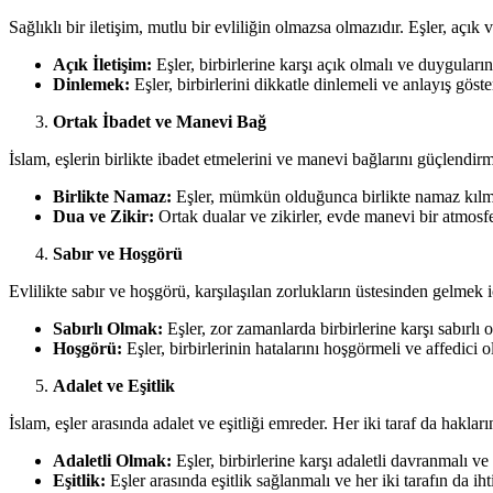
Sağlıklı bir iletişim, mutlu bir evliliğin olmazsa olmazıdır. Eşler, açık
Açık İletişim:
Eşler, birbirlerine karşı açık olmalı ve duyguları
Dinlemek:
Eşler, birbirlerini dikkatle dinlemeli ve anlayış göste
Ortak İbadet ve Manevi Bağ
İslam, eşlerin birlikte ibadet etmelerini ve manevi bağlarını güçlendirmel
Birlikte Namaz:
Eşler, mümkün olduğunca birlikte namaz kılmal
Dua ve Zikir:
Ortak dualar ve zikirler, evde manevi bir atmosfer
Sabır ve Hoşgörü
Evlilikte sabır ve hoşgörü, karşılaşılan zorlukların üstesinden gelmek iç
Sabırlı Olmak:
Eşler, zor zamanlarda birbirlerine karşı sabırlı 
Hoşgörü:
Eşler, birbirlerinin hatalarını hoşgörmeli ve affedici o
Adalet ve Eşitlik
İslam, eşler arasında adalet ve eşitliği emreder. Her iki taraf da haklar
Adaletli Olmak:
Eşler, birbirlerine karşı adaletli davranmalı ve 
Eşitlik:
Eşler arasında eşitlik sağlanmalı ve her iki tarafın da i