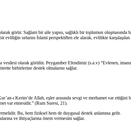
rak görür. Sağlam bir aile yapısı, sağlıklı bir toplumun oluşmasında hayat
vliliğin sırlarını İslami perspektiften ele alarak, evlilikte karşılaşılan 
nma vesilesi olarak görülür. Peygamber Efendimiz (s.a.v) “Evlenen, iman
rette birbirlerine destek olmalarını sağlar.
. Kur’an-ı Kerim’de Allah, eşler arasında sevgi ve merhamet var ettiğini 
met var etmesidir.” (Rum Suresi, 21).
ermelidir. Bu, hem fiziksel hem de duygusal destek anlamına gelir.
gularına ve ihtiyaçlarına önem vermesini sağlar.