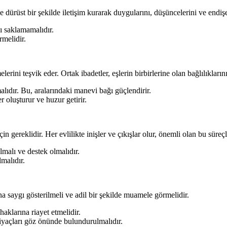
 ve dürüst bir şekilde iletişim kurarak duygularını, düşüncelerini ve endiş
nı saklamamalıdır.
rmelidir.
erini teşvik eder. Ortak ibadetler, eşlerin birbirlerine olan bağlılıklarını
ıdır. Bu, aralarındaki manevi bağı güçlendirir.
 oluşturur ve huzur getirir.
in gereklidir. Her evlilikte inişler ve çıkışlar olur, önemli olan bu süreç
olmalı ve destek olmalıdır.
lmalıdır.
ına saygı gösterilmeli ve adil bir şekilde muamele görmelidir.
haklarına riayet etmelidir.
htiyaçları göz önünde bulundurulmalıdır.