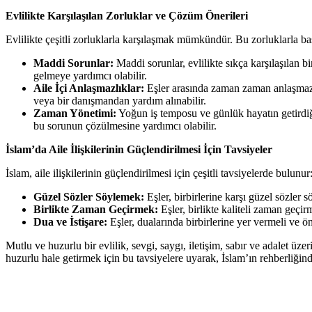
Evlilikte Karşılaşılan Zorluklar ve Çözüm Önerileri
Evlilikte çeşitli zorluklarla karşılaşmak mümkündür. Bu zorluklarla ba
Maddi Sorunlar:
Maddi sorunlar, evlilikte sıkça karşılaşılan 
gelmeye yardımcı olabilir.
Aile İçi Anlaşmazlıklar:
Eşler arasında zaman zaman anlaşmazlı
veya bir danışmandan yardım alınabilir.
Zaman Yönetimi:
Yoğun iş temposu ve günlük hayatın getirdiği 
bu sorunun çözülmesine yardımcı olabilir.
İslam’da Aile İlişkilerinin Güçlendirilmesi İçin Tavsiyeler
İslam, aile ilişkilerinin güçlendirilmesi için çeşitli tavsiyelerde bulunur
Güzel Sözler Söylemek:
Eşler, birbirlerine karşı güzel sözler sö
Birlikte Zaman Geçirmek:
Eşler, birlikte kaliteli zaman geçir
Dua ve İstişare:
Eşler, dualarında birbirlerine yer vermeli ve öne
Mutlu ve huzurlu bir evlilik, sevgi, saygı, iletişim, sabır ve adalet üzer
huzurlu hale getirmek için bu tavsiyelere uyarak, İslam’ın rehberliğinde