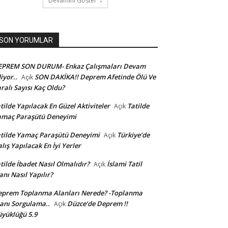
Devamını Göster
SON YORUMLAR
EPREM SON DURUM- Enkaz Çalışmaları Devam
iyor..
SON DAKİKA!! Deprem Afetinde Ölü Ve
Açık
ralı Sayısı Kaç Oldu?
tilde Yapılacak En Güzel Aktiviteler
Tatilde
Açık
amaç Paraşütü Deneyimi
tilde Yamaç Paraşütü Deneyimi
Türkiye’de
Açık
lış Yapılacak En İyi Yerler
tilde İbadet Nasıl Olmalıdır?
İslami Tatil
Açık
anı Nasıl Yapılır?
prem Toplanma Alanları Nerede? -Toplanma
anı Sorgulama..
Düzce’de Deprem !!
Açık
yüklüğü 5.9