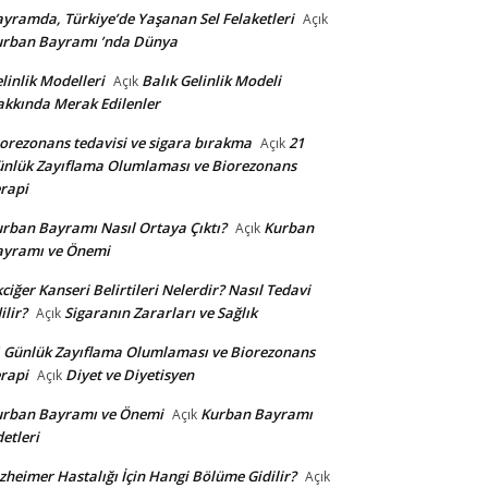
yramda, Türkiye’de Yaşanan Sel Felaketleri
Açık
urban Bayramı ’nda Dünya
linlik Modelleri
Balık Gelinlik Modeli
Açık
kkında Merak Edilenler
orezonans tedavisi ve sigara bırakma
21
Açık
nlük Zayıflama Olumlaması ve Biorezonans
rapi
rban Bayramı Nasıl Ortaya Çıktı?
Kurban
Açık
ayramı ve Önemi
ciğer Kanseri Belirtileri Nelerdir? Nasıl Tedavi
ilir?
Sigaranın Zararları ve Sağlık
Açık
 Günlük Zayıflama Olumlaması ve Biorezonans
rapi
Diyet ve Diyetisyen
Açık
urban Bayramı ve Önemi
Kurban Bayramı
Açık
etleri
zheimer Hastalığı İçin Hangi Bölüme Gidilir?
Açık