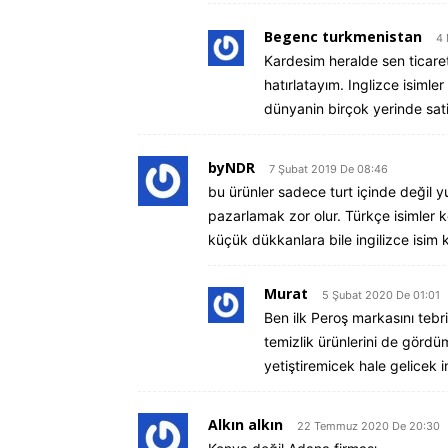
Begenc turkmenistan
4 
Kardesim heralde sen ticaret
hatırlatayım. Inglizce isiml
dünyanin birçok yerinde sati
byNDR
7 Şubat 2019 De 08:46
bu ürünler sadece turt içinde değil yu
pazarlamak zor olur. Türkçe isimler
küçük dükkanlara bile ingilizce isim
Murat
5 Şubat 2020 De 01:01
Ben ilk Peroş markasını teb
temizlik ürünlerini de gördüm
yetiştiremicek hale gelicek i
Alkın alkın
22 Temmuz 2020 De 20:30