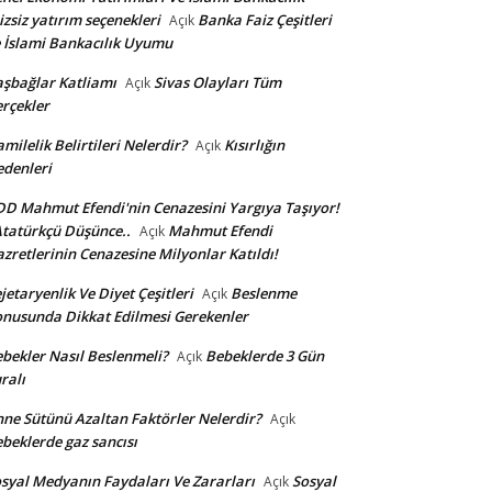
izsiz yatırım seçenekleri
Banka Faiz Çeşitleri
Açık
 İslami Bankacılık Uyumu
şbağlar Katliamı
Sivas Olayları Tüm
Açık
rçekler
milelik Belirtileri Nelerdir?
Kısırlığın
Açık
denleri
D Mahmut Efendi'nin Cenazesini Yargıya Taşıyor!
Atatürkçü Düşünce..
Mahmut Efendi
Açık
zretlerinin Cenazesine Milyonlar Katıldı!
jetaryenlik Ve Diyet Çeşitleri
Beslenme
Açık
nusunda Dikkat Edilmesi Gerekenler
bekler Nasıl Beslenmeli?
Bebeklerde 3 Gün
Açık
ralı
ne Sütünü Azaltan Faktörler Nelerdir?
Açık
beklerde gaz sancısı
syal Medyanın Faydaları Ve Zararları
Sosyal
Açık