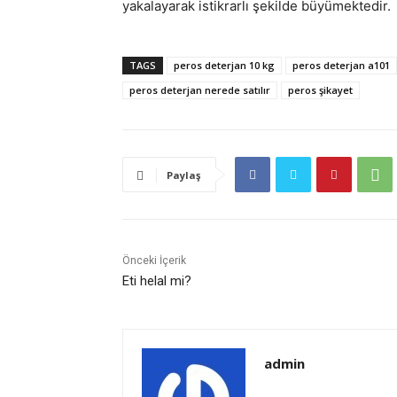
yakalayarak istikrarlı şekilde büyümektedir.
TAGS
peros deterjan 10 kg
peros deterjan a101
peros deterjan nerede satılır
peros şikayet
Paylaş
Önceki İçerik
Eti helal mi?
admin