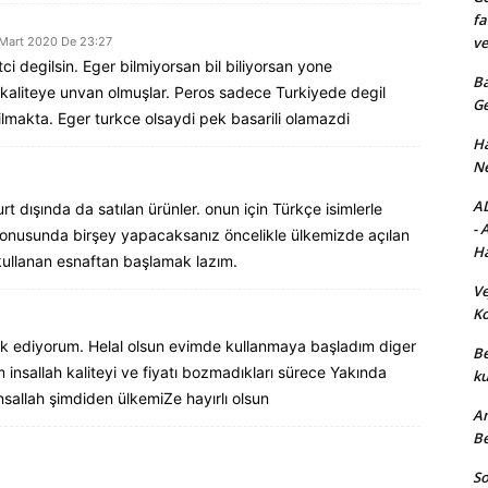
fa
ve
Mart 2020 De 23:27
ci degilsin. Eger bilmiyorsan bil biliyorsan yone
Ba
er kaliteye unvan olmuşlar. Peros sadece Turkiyede degil
Ge
lmakta. Eger turkce olsaydi pek basarili olamazdi
Ha
Ne
AD
rt dışında da satılan ürünler. onun için Türkçe isimlerle
- 
 konusunda birşey yapacaksanız öncelikle ülkemizde açılan
Ha
 kullanan esnaftan başlamak lazım.
Ve
Ko
rik ediyorum. Helal olsun evimde kullanmaya başladım diger
Be
 insallah kaliteyi ve fiyatı bozmadıkları sürece Yakında
ku
nsallah şimdiden ülkemiZe hayırlı olsun
An
Be
So