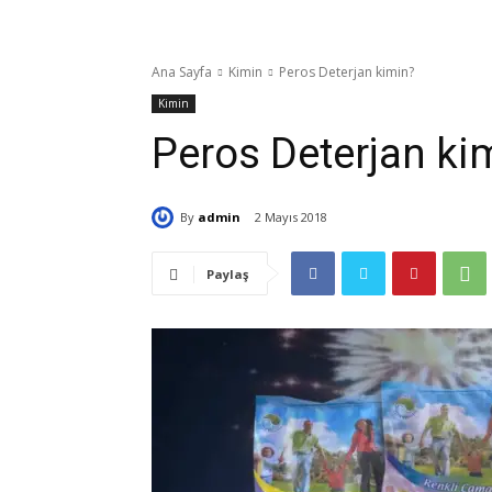
Ana Sayfa
Kimin
Peros Deterjan kimin?
Kimin
Peros Deterjan ki
By
admin
2 Mayıs 2018
Paylaş