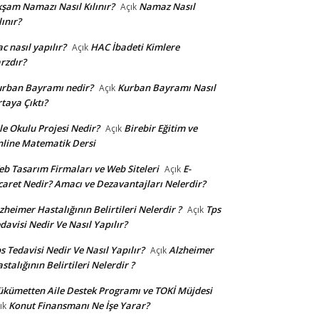
şam Namazı Nasıl Kılınır?
Namaz Nasıl
Açık
lınır?
c nasıl yapılır?
HAC İbadeti Kimlere
Açık
rzdır?
rban Bayramı nedir?
Kurban Bayramı Nasıl
Açık
taya Çıktı?
le Okulu Projesi Nedir?
Birebir Eğitim ve
Açık
line Matematik Dersi
b Tasarım Firmaları ve Web Siteleri
E-
Açık
caret Nedir? Amacı ve Dezavantajları Nelerdir?
zheimer Hastalığının Belirtileri Nelerdir ?
Tps
Açık
davisi Nedir Ve Nasıl Yapılır?
s Tedavisi Nedir Ve Nasıl Yapılır?
Alzheimer
Açık
stalığının Belirtileri Nelerdir ?
kümetten Aile Destek Programı ve TOKİ Müjdesi
Konut Finansmanı Ne İşe Yarar?
ık