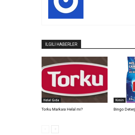
İLGİLİ HABERLER
Helal Gıda
Kimin
Torku Markası Helal mi?
Bingo Deter