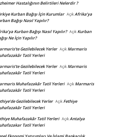
zheimer Hastalığının Belirtileri Nelerdir ?
rkiye Kurban Bağışı İçin Kurumlar
Afrika’ya
Açık
rban Bağışı Nasıl Yapılır?
rika’ya Kurban Bağışı Nasıl Yapılır?
Kurban
Açık
ğışı Ne İçin Yapılır?
rmaris’te Gezilebilecek Yerler
Marmaris
Açık
hafazakâr Tatil Yerleri
rmaris’te Gezilebilecek Yerler
Marmaris
Açık
hafazakâr Tatil Yerleri
rmaris Muhafazakâr Tatil Yerleri
Marmaris
Açık
hafazakâr Tatil Yerleri
thiye’de Gezilebilecek Yerler
Fethiye
Açık
hafazakâr Tatil Yerleri
thiye Muhafazakâr Tatil Yerleri
Antalya
Açık
hafazakar Tatil Yerleri
nel Ekonomi Yatırımları Ve İslami Bankacılık