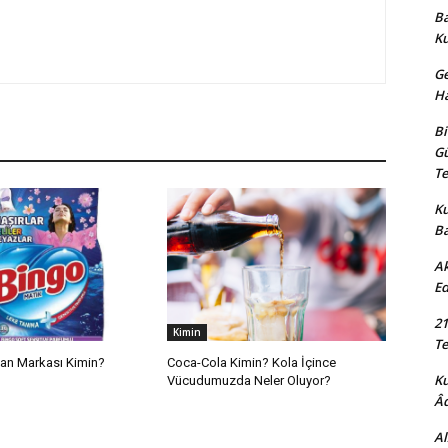
Ba
K
Ge
Ha
Bi
Gü
Te
Ku
B
Ak
Ed
21
Kimin
Te
jan Markası Kimin?
Coca-Cola Kimin? Kola İçince
K
Vücudumuzda Neler Oluyor?
Âd
Al