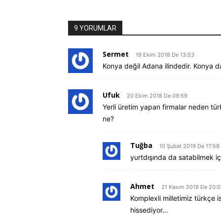
9 YORUMLAR
Sermet
19 Ekim 2018 De 13:53
Konya değil Adana ilindedir. Konya d
Ufuk
20 Ekim 2018 De 09:59
Yerli üretim yapan firmalar neden tür
ne?
Tuğba
10 Şubat 2019 De 17:58
yurtdışında da satabilmek iç
Ahmet
21 Kasım 2019 De 20:
Komplexli milletimiz türkçe 
hissediyor…