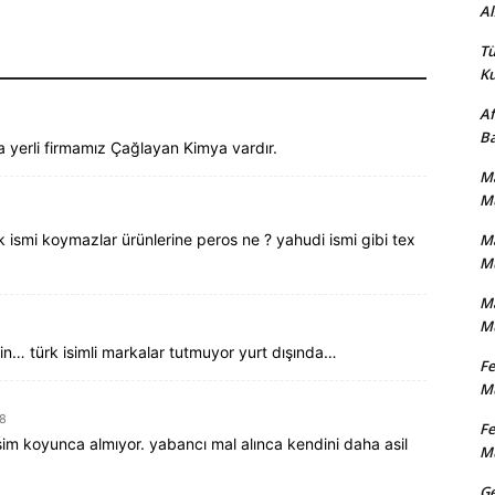
Al
Tü
Ku
Af
Ba
a yerli firmamız Çağlayan Kimya vardır.
Ma
Mu
k ismi koymazlar ürünlerine peros ne ? yahudi ismi gibi tex
Ma
Mu
Ma
Mu
in… türk isimli markalar tutmuyor yurt dışında…
Fe
Mu
08
Fe
isim koyunca almıyor. yabancı mal alınca kendini daha asil
Mu
Ge