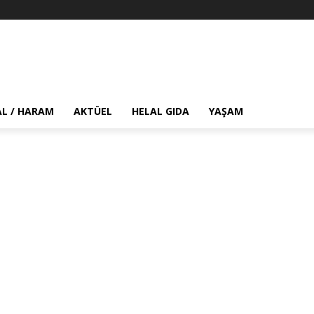
AL / HARAM
AKTÜEL
HELAL GIDA
YAŞAM