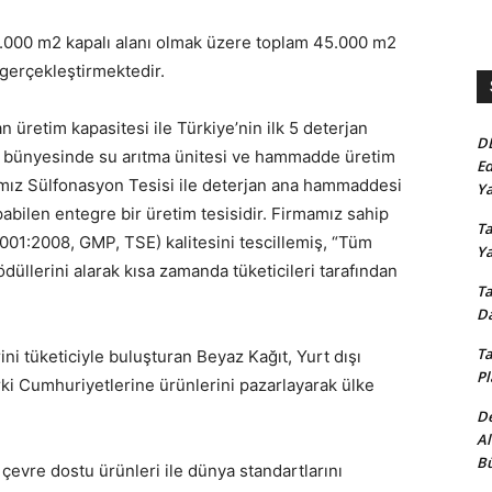
35.000 m2 kapalı alanı olmak üzere toplam 45.000 m2
 gerçekleştirmektedir.
 üretim kapasitesi ile Türkiye’nin ilk 5 deterjan
D
ız bünyesinde su arıtma ünitesi ve hammadde üretim
Ed
amız Sülfonasyon Tesisi ile deterjan ana hammaddesi
Ya
abilen entegre bir üretim tesisidir. Firmamız sahip
Ta
 9001:2008, GMP, TSE) kalitesini tescillemiş, “Tüm
Y
düllerini alarak kısa zamanda tüketicileri tarafından
Ta
Da
Ta
ni tüketiciyle buluşturan Beyaz Kağıt, Yurt dışı
Pl
rki Cumhuriyetlerine ürünlerini pazarlayarak ülke
De
Al
Bü
e çevre dostu ürünleri ile dünya standartlarını