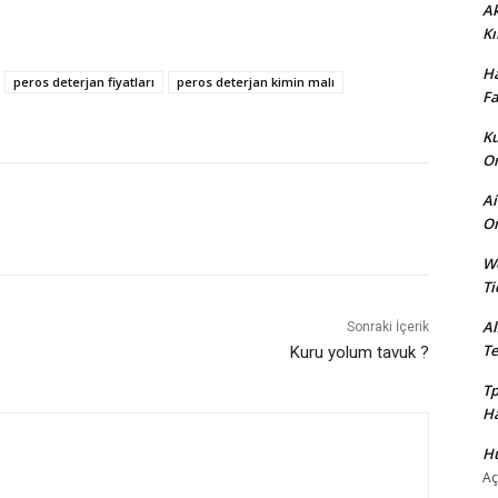
Ak
Kı
Ha
peros deterjan fiyatları
peros deterjan kimin malı
Fa
Ku
Or
Ai
On
We
Ti
Al
Sonraki İçerik
Te
Kuru yolum tavuk ?
Tp
Ha
Hü
Aç