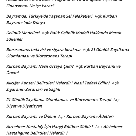
Finansmanı Ne İşe Yarar?
Bayramda, Türkiye’de Yaşanan Sel Felaketleri
Kurban
Açık
Bayramı ’nda Dünya
Gelinlik Modelleri
Balık Gelinlik Modeli Hakkında Merak
Açık
Edilenler
Biorezonans tedavisi ve sigara bırakma
21 Günlük Zayıflama
Açık
Olumlaması ve Biorezonans Terapi
Kurban Bayramı Nasıl Ortaya Çıktı?
Kurban Bayramı ve
Açık
Önemi
Akciğer Kanseri Belirtileri Nelerdir? Nasıl Tedavi Edilir?
Açık
Sigaranın Zararları ve Sağlık
21 Günlük Zayıflama Olumlaması ve Biorezonans Terapi
Açık
Diyet ve Diyetisyen
Kurban Bayramı ve Önemi
Kurban Bayramı Âdetleri
Açık
Alzheimer Hastalığı İçin Hangi Bölüme Gidilir?
Alzheimer
Açık
Hastalığının Belirtileri Nelerdir ?