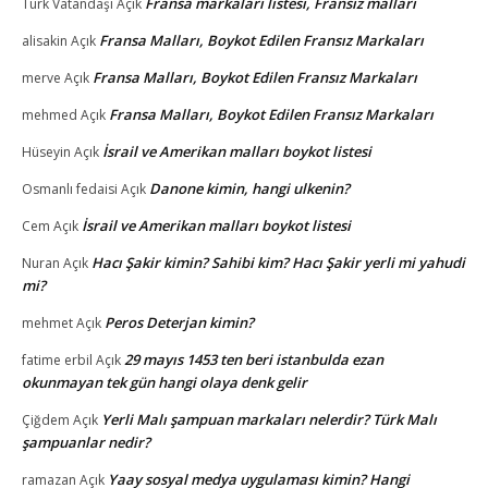
Fransa markalari listesi, Fransiz mallari
Türk Vatandaşı
Açık
Fransa Malları, Boykot Edilen Fransız Markaları
alisakin
Açık
Fransa Malları, Boykot Edilen Fransız Markaları
merve
Açık
Fransa Malları, Boykot Edilen Fransız Markaları
mehmed
Açık
İsrail ve Amerikan malları boykot listesi
Hüseyin
Açık
Danone kimin, hangi ulkenin?
Osmanlı fedaisi
Açık
İsrail ve Amerikan malları boykot listesi
Cem
Açık
Hacı Şakir kimin? Sahibi kim? Hacı Şakir yerli mi yahudi
Nuran
Açık
mi?
Peros Deterjan kimin?
mehmet
Açık
29 mayıs 1453 ten beri istanbulda ezan
fatime erbil
Açık
okunmayan tek gün hangi olaya denk gelir
Yerli Malı şampuan markaları nelerdir? Türk Malı
Çiğdem
Açık
şampuanlar nedir?
Yaay sosyal medya uygulaması kimin? Hangi
ramazan
Açık