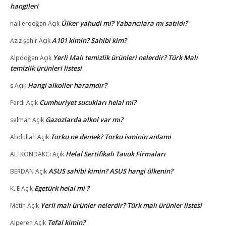
hangileri
Ülker yahudi mi? Yabancılara mı satıldı?
nail erdoğan
Açık
A101 kimin? Sahibi kim?
Aziz şehir
Açık
Yerli Malı temizlik ürünleri nelerdir? Türk Malı
Alpdoğan
Açık
temizlik ürünleri listesi
Hangi alkoller haramdır?
s
Açık
Cumhuriyet sucukları helal mi?
Ferdi
Açık
Gazozlarda alkol var mı?
selman
Açık
Torku ne demek? Torku isminin anlamı
Abdullah
Açık
Helal Sertifikalı Tavuk Firmaları
ALİ KONDAKCı
Açık
ASUS sahibi kimin? ASUS hangi ülkenin?
BERDAN
Açık
Egetürk helal mi ?
K. E
Açık
Yerli malı ürünler nelerdir? Türk malı ürünler listesi
Metin
Açık
Tefal kimin?
Alperen
Açık