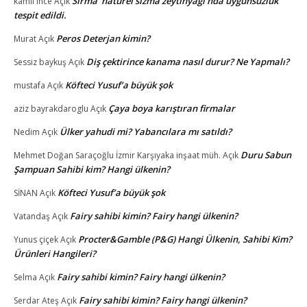
Sırma ‘natürel sızma zeytinyağı’nda uygunsuzluk
kamil ince
Açık
tespit edildi.
Peros Deterjan kimin?
Murat
Açık
Diş çektirince kanama nasıl durur? Ne Yapmalı?
Sessiz baykuş
Açık
Köfteci Yusuf’a büyük şok
mustafa
Açık
Çaya boya karıştıran firmalar
aziz bayrakdaroglu
Açık
Ülker yahudi mi? Yabancılara mı satıldı?
Nedim
Açık
Duru Sabun
Mehmet Doğan Saraçoğlu İzmir Karşıyaka inşaat müh.
Açık
Şampuan Sahibi kim? Hangi ülkenin?
Köfteci Yusuf’a büyük şok
SİNAN
Açık
Fairy sahibi kimin? Fairy hangi ülkenin?
Vatandaş
Açık
Procter&Gamble (P&G) Hangi Ülkenin, Sahibi Kim?
Yunus çiçek
Açık
Ürünleri Hangileri?
Fairy sahibi kimin? Fairy hangi ülkenin?
Selma
Açık
Fairy sahibi kimin? Fairy hangi ülkenin?
Serdar Ateş
Açık