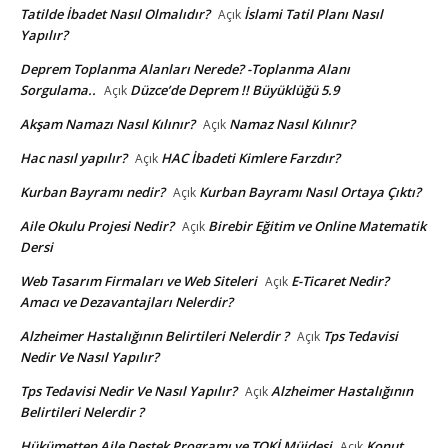
Tatilde İbadet Nasıl Olmalıdır?
İslami Tatil Planı Nasıl
Açık
Yapılır?
Deprem Toplanma Alanları Nerede? -Toplanma Alanı
Sorgulama..
Düzce’de Deprem !! Büyüklüğü 5.9
Açık
Akşam Namazı Nasıl Kılınır?
Namaz Nasıl Kılınır?
Açık
Hac nasıl yapılır?
HAC İbadeti Kimlere Farzdır?
Açık
Kurban Bayramı nedir?
Kurban Bayramı Nasıl Ortaya Çıktı?
Açık
Aile Okulu Projesi Nedir?
Birebir Eğitim ve Online Matematik
Açık
Dersi
Web Tasarım Firmaları ve Web Siteleri
E-Ticaret Nedir?
Açık
Amacı ve Dezavantajları Nelerdir?
Alzheimer Hastalığının Belirtileri Nelerdir ?
Tps Tedavisi
Açık
Nedir Ve Nasıl Yapılır?
Tps Tedavisi Nedir Ve Nasıl Yapılır?
Alzheimer Hastalığının
Açık
Belirtileri Nelerdir ?
Hükümetten Aile Destek Programı ve TOKİ Müjdesi
Konut
Açık