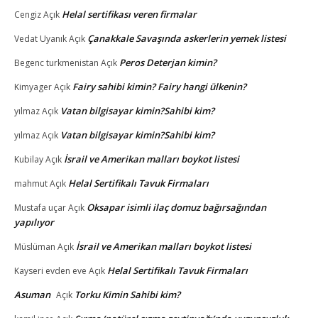
Helal sertifikası veren firmalar
Cengiz
Açık
Çanakkale Savaşında askerlerin yemek listesi
Vedat Uyanık
Açık
Peros Deterjan kimin?
Begenc turkmenistan
Açık
Fairy sahibi kimin? Fairy hangi ülkenin?
Kimyager
Açık
Vatan bilgisayar kimin?Sahibi kim?
yılmaz
Açık
Vatan bilgisayar kimin?Sahibi kim?
yılmaz
Açık
İsrail ve Amerikan malları boykot listesi
Kubilay
Açık
Helal Sertifikalı Tavuk Firmaları
mahmut
Açık
Oksapar isimli ilaç domuz bağırsağından
Mustafa uçar
Açık
yapılıyor
İsrail ve Amerikan malları boykot listesi
Müslüman
Açık
Helal Sertifikalı Tavuk Firmaları
Kayseri evden eve
Açık
Asuman
Torku Kimin Sahibi kim?
Açık