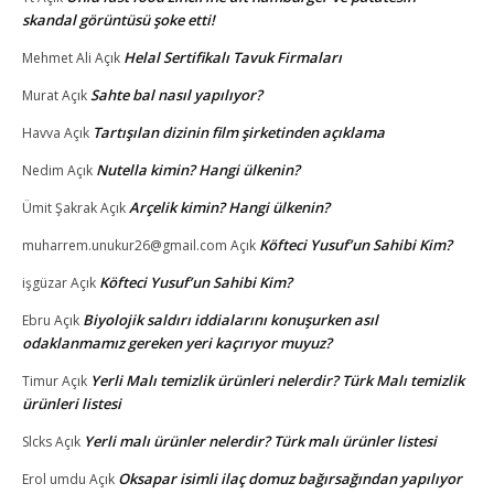
skandal görüntüsü şoke etti!
Helal Sertifikalı Tavuk Firmaları
Mehmet Ali
Açık
Sahte bal nasıl yapılıyor?
Murat
Açık
Tartışılan dizinin film şirketinden açıklama
Havva
Açık
Nutella kimin? Hangi ülkenin?
Nedim
Açık
Arçelik kimin? Hangi ülkenin?
Ümit Şakrak
Açık
Köfteci Yusuf’un Sahibi Kim?
muharrem.unukur26@gmail.com
Açık
Köfteci Yusuf’un Sahibi Kim?
işgüzar
Açık
Biyolojik saldırı iddialarını konuşurken asıl
Ebru
Açık
odaklanmamız gereken yeri kaçırıyor muyuz?
Yerli Malı temizlik ürünleri nelerdir? Türk Malı temizlik
Timur
Açık
ürünleri listesi
Yerli malı ürünler nelerdir? Türk malı ürünler listesi
Slcks
Açık
Oksapar isimli ilaç domuz bağırsağından yapılıyor
Erol umdu
Açık