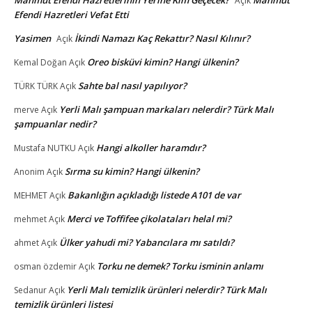
Mahmut Efendi Hazretlerinin Yerine Kim Geçecek?
Mahmut
Açık
Efendi Hazretleri Vefat Etti
Yasimen
İkindi Namazı Kaç Rekattır? Nasıl Kılınır?
Açık
Oreo bisküvi kimin? Hangi ülkenin?
Kemal Doğan
Açık
Sahte bal nasıl yapılıyor?
TÜRK TÜRK
Açık
Yerli Malı şampuan markaları nelerdir? Türk Malı
merve
Açık
şampuanlar nedir?
Hangi alkoller haramdır?
Mustafa NUTKU
Açık
Sırma su kimin? Hangi ülkenin?
Anonim
Açık
Bakanlığın açıkladığı listede A101 de var
MEHMET
Açık
Merci ve Toffifee çikolataları helal mi?
mehmet
Açık
Ülker yahudi mi? Yabancılara mı satıldı?
ahmet
Açık
Torku ne demek? Torku isminin anlamı
osman özdemir
Açık
Yerli Malı temizlik ürünleri nelerdir? Türk Malı
Sedanur
Açık
temizlik ürünleri listesi