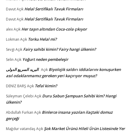
Helal Sertifikalı Tavuk Firmaları
Davut
Açık
Helal Sertifikalı Tavuk Firmaları
Davut
Açık
Her taşın altından Coca-cola çıkıyor
alex
Açık
Torku Helal mi?
Lokman
Açık
Fairy sahibi kimin? Fairy hangi ülkenin?
Sevgi
Açık
Yoğurt neden pembeleşir
Selin
Açık
البريد السريع الدولى
Biyolojik saldırı iddialarını konuşurken
Açık
asıl odaklanmamız gereken yeri kaçırıyor muyuz?
Tefal kimin?
DENİZ BARŞ
Açık
Duru Sabun Şampuan Sahibi kim? Hangi
Süleyman Çelebi
Açık
ülkenin?
Binlerce insana yazılan ilaçtaki domuz
Abdullah Furkan
Açık
gerçeği
Şok Market Ürünü Hileli Ürün Listesinde Yer
Mağdur vatandaş
Açık