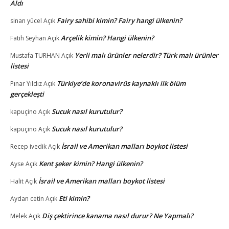
Aldı
Fairy sahibi kimin? Fairy hangi ülkenin?
sinan yücel
Açık
Arçelik kimin? Hangi ülkenin?
Fatih Seyhan
Açık
Yerli malı ürünler nelerdir? Türk malı ürünler
Mustafa TURHAN
Açık
listesi
Türkiye’de koronavirüs kaynaklı ilk ölüm
Pınar Yıldız
Açık
gerçekleşti
Sucuk nasıl kurutulur?
kapuçino
Açık
Sucuk nasıl kurutulur?
kapuçino
Açık
İsrail ve Amerikan malları boykot listesi
Recep ivedik
Açık
Kent şeker kimin? Hangi ülkenin?
Ayse
Açık
İsrail ve Amerikan malları boykot listesi
Halit
Açık
Eti kimin?
Aydan cetin
Açık
Diş çektirince kanama nasıl durur? Ne Yapmalı?
Melek
Açık