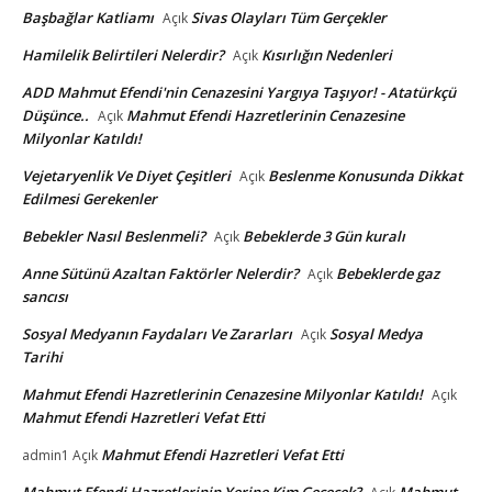
Başbağlar Katliamı
Sivas Olayları Tüm Gerçekler
Açık
Hamilelik Belirtileri Nelerdir?
Kısırlığın Nedenleri
Açık
ADD Mahmut Efendi'nin Cenazesini Yargıya Taşıyor! - Atatürkçü
Düşünce..
Mahmut Efendi Hazretlerinin Cenazesine
Açık
Milyonlar Katıldı!
Vejetaryenlik Ve Diyet Çeşitleri
Beslenme Konusunda Dikkat
Açık
Edilmesi Gerekenler
Bebekler Nasıl Beslenmeli?
Bebeklerde 3 Gün kuralı
Açık
Anne Sütünü Azaltan Faktörler Nelerdir?
Bebeklerde gaz
Açık
sancısı
Sosyal Medyanın Faydaları Ve Zararları
Sosyal Medya
Açık
Tarihi
Mahmut Efendi Hazretlerinin Cenazesine Milyonlar Katıldı!
Açık
Mahmut Efendi Hazretleri Vefat Etti
Mahmut Efendi Hazretleri Vefat Etti
admin1
Açık