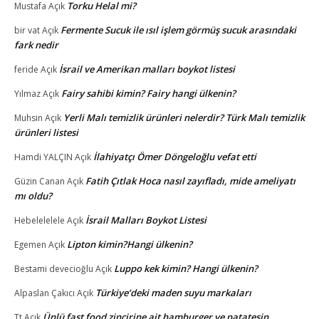
Torku Helal mi?
Mustafa
Açık
Fermente Sucuk ile ısıl işlem görmüş sucuk arasındaki
bir vat
Açık
fark nedir
İsrail ve Amerikan malları boykot listesi
feride
Açık
Fairy sahibi kimin? Fairy hangi ülkenin?
Yılmaz
Açık
Yerli Malı temizlik ürünleri nelerdir? Türk Malı temizlik
Muhsin
Açık
ürünleri listesi
İlahiyatçı Ömer Döngeloğlu vefat etti
Hamdi YALÇIN
Açık
Fatih Çıtlak Hoca nasıl zayıfladı, mide ameliyatı
Güzin Canan
Açık
mı oldu?
İsrail Malları Boykot Listesi
Hebelelelele
Açık
Lipton kimin?Hangi ülkenin?
Egemen
Açık
Luppo kek kimin? Hangi ülkenin?
Bestami devecioğlu
Açık
Türkiye’deki maden suyu markaları
Alpaslan Çakıcı
Açık
Ünlü fast food zincirine ait hamburger ve patatesin
Tt
Açık