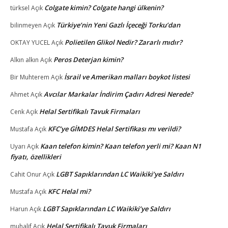
Colgate kimin? Colgate hangi ülkenin?
türksel
Açık
Türkiye’nin Yeni Gazlı İçeceği Torku’dan
bilinmeyen
Açık
Polietilen Glikol Nedir? Zararlı mıdır?
OKTAY YUCEL
Açık
Peros Deterjan kimin?
Alkın alkın
Açık
İsrail ve Amerikan malları boykot listesi
Bir Muhterem
Açık
Avcılar Markalar İndirim Çadırı Adresi Nerede?
Ahmet
Açık
Helal Sertifikalı Tavuk Firmaları
Cenk
Açık
KFC’ye GİMDES Helal Sertifikası mı verildi?
Mustafa
Açık
Kaan telefon kimin? Kaan telefon yerli mi? Kaan N1
Uyarı
Açık
fiyatı, özellikleri
LGBT Sapıklarından LC Waikiki’ye Saldırı
Cahit Onur
Açık
KFC Helal mi?
Mustafa
Açık
LGBT Sapıklarından LC Waikiki’ye Saldırı
Harun
Açık
Helal Sertifikalı Tavuk Firmaları
muhalif
Açık