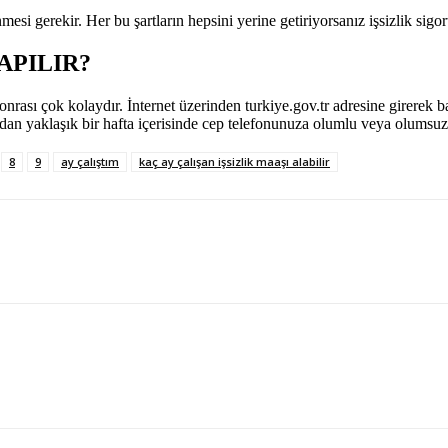
enmesi gerekir. Her bu şartların hepsini yerine getiriyorsanız işsizlik si
APILIR?
 sonrası çok kolaydır. İnternet üzerinden turkiye.gov.tr adresine girere
an yaklaşık bir hafta içerisinde cep telefonunuza olumlu veya olumsuz 
8
9
ay çalıştım
kaç ay çalışan işsizlik maaşı alabilir