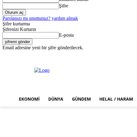
Şifre
Parolanızı mı unuttunuz? yardım almak
Şifre kurtarma
Şifrenizi Kurtarın
E-posta
Email adresine yeni bir şifre gönderilecek.
Perşembe, Ağustos 6, 2026
Giriş Yap / Kayıt Ol
EKONOMI
DÜNYA
GÜNDEM
HELAL / HARAM