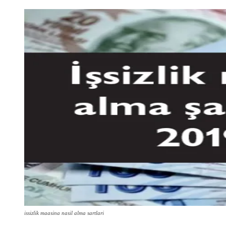
issizlik maasina nasil alma sartlari