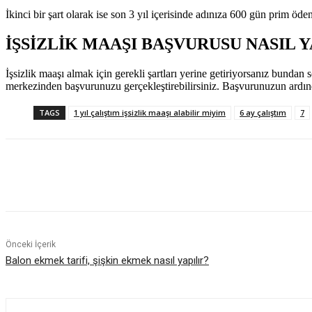
İkinci bir şart olarak ise son 3 yıl içerisinde adınıza 600 gün prim öd
İŞSİZLİK MAAŞI BAŞVURUSU NASIL Y
İşsizlik maaşı almak için gerekli şartları yerine getiriyorsanız bundan
merkezinden başvurunuzu gerçekleştirebilirsiniz. Başvurunuzun ardınd
TAGS
1 yıl çalıştım işsizlik maaşı alabilir miyim
6 ay çalıştım
7
Paylaş
Önceki İçerik
Balon ekmek tarifi, şişkin ekmek nasıl yapılır?