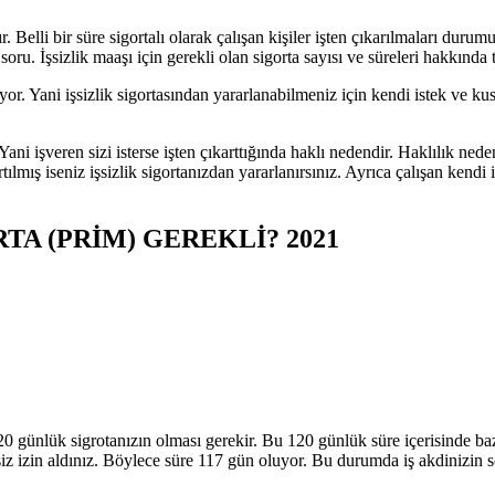
. Belli bir süre sigortalı olarak çalışan kişiler işten çıkarılmaları duru
ru. İşsizlik maaşı için gerekli olan sigorta sayısı ve süreleri hakkında t
iyor. Yani işsizlik sigortasından yararlanabilmeniz için kendi istek ve k
ni işveren sizi isterse işten çıkarttığında haklı nedendir. Haklılık neden
ş iseniz işsizlik sigortanızdan yararlanırsınız. Ayrıca çalışan kendi is
RTA (PRİM) GEREKLİ? 2021
120 günlük sigrotanızın olması gerekir. Bu 120 günlük süre içerisinde baz
siz izin aldınız. Böylece süre 117 gün oluyor. Bu durumda iş akdinizin s