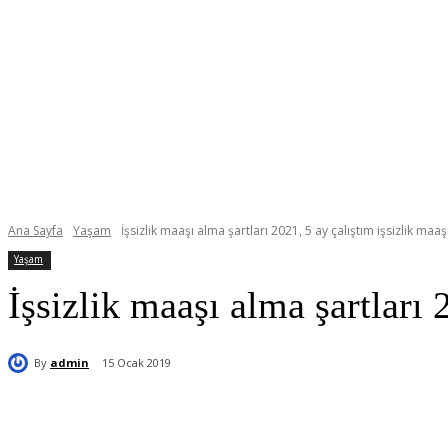
Ana Sayfa
Yaşam
İşsizlik maaşı alma şartları 2021, 5 ay çalıştım işsizlik maaş
Yaşam
İşsizlik maaşı alma şartları 
By
admin
15 Ocak 2019
Paylaş