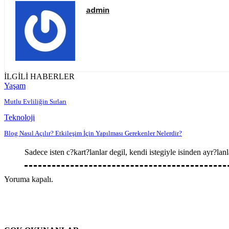
admin
İLGİLİ HABERLER
Yaşam
Mutlu Evliliğin Sırları
Teknoloji
Blog Nasıl Açılır? Etkileşim İçin Yapılması Gerekenler Nelerdir?
Sadece isten c?kart?lanlar degil, kendi istegiyle isinden ayr?la
Yoruma kapalı.