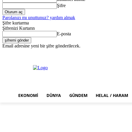
Şifre
Parolanızı mı unuttunuz? yardım almak
Şifre kurtarma
Şifrenizi Kurtarın
E-posta
Email adresine yeni bir şifre gönderilecek.
Cuma, Ağustos 7, 2026
Giriş Yap / Kayıt Ol
EKONOMI
DÜNYA
GÜNDEM
HELAL / HARAM