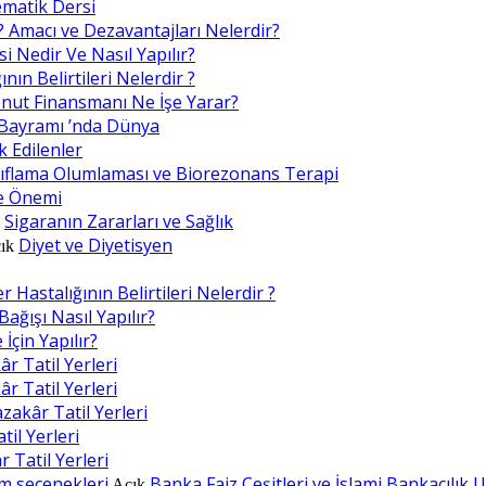
ematik Dersi
? Amacı ve Dezavantajları Nelerdir?
i Nedir Ve Nasıl Yapılır?
nın Belirtileri Nelerdir ?
nut Finansmanı Ne İşe Yarar?
Bayramı ’nda Dünya
k Edilenler
ıflama Olumlaması ve Biorezonans Terapi
e Önemi
Sigaranın Zararları ve Sağlık
k
Diyet ve Diyetisyen
ık
 Hastalığının Belirtileri Nelerdir ?
ağışı Nasıl Yapılır?
İçin Yapılır?
 Tatil Yerleri
 Tatil Yerleri
akâr Tatil Yerleri
il Yerleri
 Tatil Yerleri
ım seçenekleri
Banka Faiz Çeşitleri ve İslami Bankacılık
Açık