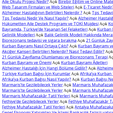
Aile Okulu Projesi Nedir?
Birebir Eğitim ve Online Mat
Açık
Web Tasarım Firmaları ve Web Siteleri
E-Ticaret Nedir
Açık
Alzheimer Hastalığının Belirtileri Nelerdir ?
Tps Tedavis
Açık
Tps Tedavisi Nedir Ve Nasıl Yapılır?
Alzheimer Hastalığı
Açık
Hükümetten Aile Destek Programı ve TOKİ Müjdesi
Ko
Açık
Bayramda, Türkiye’de Yaşanan Sel Felaketleri
Kurban 
Açık
Gelinlik Modelleri
Balık Gelinlik Modeli Hakkında Mera
Açık
Biorezonans tedavisi ve sigara bırakma
21 Günlük Zay
Açık
Kurban Bayramı Nasıl Ortaya Çıktı?
Kurban Bayramı v
Açık
Akciğer Kanseri Belirtileri Nelerdir? Nasıl Tedavi Edilir?
Açı
21 Günlük Zayıflama Olumlaması ve Biorezonans Terapi
Aç
Kurban Bayramı ve Önemi
Kurban Bayramı Âdetleri
Açık
Alzheimer Hastalığı İçin Hangi Bölüme Gidilir?
Alzheimer
Açık
Türkiye Kurban Bağışı İçin Kurumlar
Afrika’ya Kurban B
Açık
Afrika’ya Kurban Bağışı Nasıl Yapılır?
Kurban Bağışı Ne 
Açık
Marmaris’te Gezilebilecek Yerler
Marmaris Muhafazakâr
Açık
Marmaris’te Gezilebilecek Yerler
Marmaris Muhafazakâr
Açık
Marmaris Muhafazakâr Tatil Yerleri
Marmaris Muhafaz
Açık
Fethiye’de Gezilebilecek Yerler
Fethiye Muhafazakâr Tat
Açık
Fethiye Muhafazakâr Tatil Yerleri
Antalya Muhafazakar
Açık
Genel Ekonomi Yatırımları Ve İslami Bankacılık faizsiz yatır