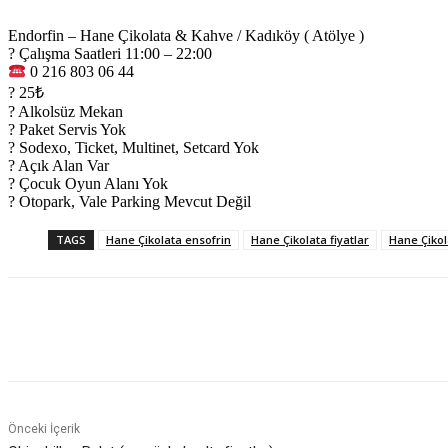
Endorfin – Hane Çikolata & Kahve / Kadıköy ( Atölye )
? Çalışma Saatleri 11:00 – 22:00
0 216 803 06 44
? 25₺
? Alkolsüz Mekan
? Paket Servis Yok
? Sodexo, Ticket, Multinet, Setcard Yok
? Açık Alan Var
? Çocuk Oyun Alanı Yok
? Otopark, Vale Parking Mevcut Değil
TAGS
Hane Çikolata ensofrin
Hane Çikolata fiyatlar
Hane Çiko
Paylaş
Önceki İçerik