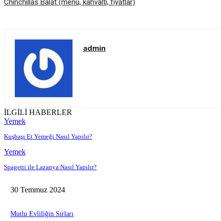
Chinchillas Balat (menü, kahvaltı, fiyatlar)
admin
İLGİLİ HABERLER
Yemek
Kuşbaşı Et Yemeği Nasıl Yapılır?
Yemek
Spagetti ile Lazanya Nasıl Yapılır?
30 Temmuz 2024
Mutlu Evliliğin Sırları