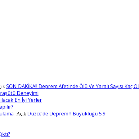
SON DAKİKA!! Deprem Afetinde Ölü Ve Yaralı Sayısı Kaç O
çık
araşütü Deneyimi
lacak En İyi Yerler
apılır?
ulama..
Düzce’de Deprem !! Büyüklüğü 5.9
Açık
ıktı?