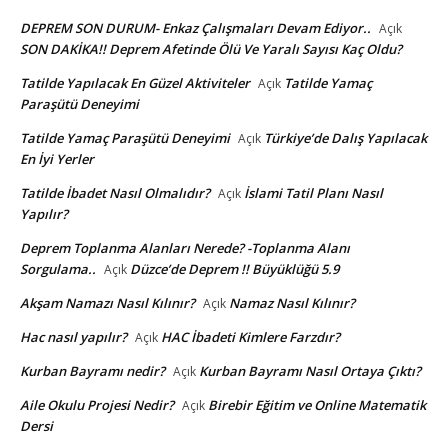
DEPREM SON DURUM- Enkaz Çalışmaları Devam Ediyor..
Açık
SON DAKİKA!! Deprem Afetinde Ölü Ve Yaralı Sayısı Kaç Oldu?
Tatilde Yapılacak En Güzel Aktiviteler
Tatilde Yamaç
Açık
Paraşütü Deneyimi
Tatilde Yamaç Paraşütü Deneyimi
Türkiye’de Dalış Yapılacak
Açık
En İyi Yerler
Tatilde İbadet Nasıl Olmalıdır?
İslami Tatil Planı Nasıl
Açık
Yapılır?
Deprem Toplanma Alanları Nerede? -Toplanma Alanı
Sorgulama..
Düzce’de Deprem !! Büyüklüğü 5.9
Açık
Akşam Namazı Nasıl Kılınır?
Namaz Nasıl Kılınır?
Açık
Hac nasıl yapılır?
HAC İbadeti Kimlere Farzdır?
Açık
Kurban Bayramı nedir?
Kurban Bayramı Nasıl Ortaya Çıktı?
Açık
Aile Okulu Projesi Nedir?
Birebir Eğitim ve Online Matematik
Açık
Dersi