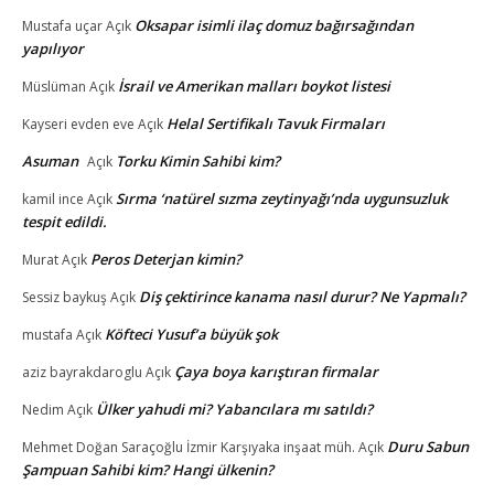
Oksapar isimli ilaç domuz bağırsağından
Mustafa uçar
Açık
yapılıyor
İsrail ve Amerikan malları boykot listesi
Müslüman
Açık
Helal Sertifikalı Tavuk Firmaları
Kayseri evden eve
Açık
Asuman
Torku Kimin Sahibi kim?
Açık
Sırma ‘natürel sızma zeytinyağı’nda uygunsuzluk
kamil ince
Açık
tespit edildi.
Peros Deterjan kimin?
Murat
Açık
Diş çektirince kanama nasıl durur? Ne Yapmalı?
Sessiz baykuş
Açık
Köfteci Yusuf’a büyük şok
mustafa
Açık
Çaya boya karıştıran firmalar
aziz bayrakdaroglu
Açık
Ülker yahudi mi? Yabancılara mı satıldı?
Nedim
Açık
Duru Sabun
Mehmet Doğan Saraçoğlu İzmir Karşıyaka inşaat müh.
Açık
Şampuan Sahibi kim? Hangi ülkenin?