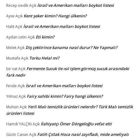
İsrail ve Amerikan malları boykot listesi
Recep ivedik
Açık
Kent şeker kimin? Hangi ülkenin?
Ayse
Açık
İsrail ve Amerikan malları boykot listesi
Halit
Açık
Eti kimin?
Aydan cetin
Açık
Diş çektirince kanama nasıl durur? Ne Yapmalı?
Melek
Açık
Torku Helal mi?
Mustafa
Açık
Fermente Sucuk ile ısıl işlem görmüş sucuk arasındaki
bir vat
Açık
fark nedir
İsrail ve Amerikan malları boykot listesi
feride
Açık
Fairy sahibi kimin? Fairy hangi ülkenin?
Yılmaz
Açık
Yerli Malı temizlik ürünleri nelerdir? Türk Malı temizlik
Muhsin
Açık
ürünleri listesi
İlahiyatçı Ömer Döngeloğlu vefat etti
Hamdi YALÇIN
Açık
Fatih Çıtlak Hoca nasıl zayıfladı, mide ameliyatı
Güzin Canan
Açık