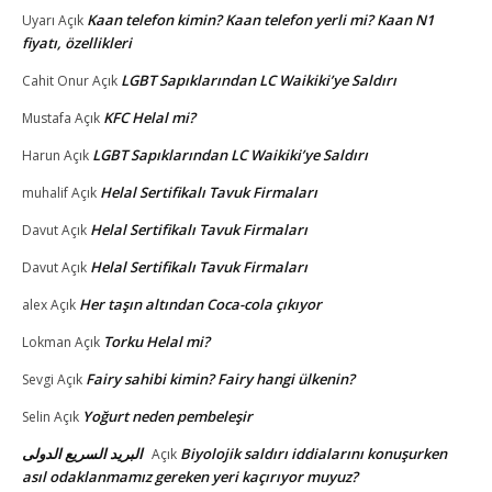
Kaan telefon kimin? Kaan telefon yerli mi? Kaan N1
Uyarı
Açık
fiyatı, özellikleri
LGBT Sapıklarından LC Waikiki’ye Saldırı
Cahit Onur
Açık
KFC Helal mi?
Mustafa
Açık
LGBT Sapıklarından LC Waikiki’ye Saldırı
Harun
Açık
Helal Sertifikalı Tavuk Firmaları
muhalif
Açık
Helal Sertifikalı Tavuk Firmaları
Davut
Açık
Helal Sertifikalı Tavuk Firmaları
Davut
Açık
Her taşın altından Coca-cola çıkıyor
alex
Açık
Torku Helal mi?
Lokman
Açık
Fairy sahibi kimin? Fairy hangi ülkenin?
Sevgi
Açık
Yoğurt neden pembeleşir
Selin
Açık
البريد السريع الدولى
Biyolojik saldırı iddialarını konuşurken
Açık
asıl odaklanmamız gereken yeri kaçırıyor muyuz?