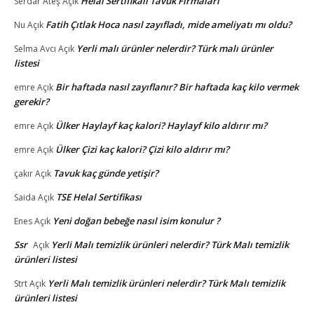
Helal Sertifikalı Tavuk Firmaları
Serdar Ateş
Açık
Fatih Çıtlak Hoca nasıl zayıfladı, mide ameliyatı mı oldu?
Nu
Açık
Yerli malı ürünler nelerdir? Türk malı ürünler
Selma Avcı
Açık
listesi
Bir haftada nasıl zayıflanır? Bir haftada kaç kilo vermek
emre
Açık
gerekir?
Ülker Haylayf kaç kalori? Haylayf kilo aldırır mı?
emre
Açık
Ülker Çizi kaç kalori? Çizi kilo aldırır mı?
emre
Açık
Tavuk kaç günde yetişir?
çakır
Açık
TSE Helal Sertifikası
Saida
Açık
Yeni doğan bebeğe nasıl isim konulur ?
Enes
Açık
Ssr
Yerli Malı temizlik ürünleri nelerdir? Türk Malı temizlik
Açık
ürünleri listesi
Yerli Malı temizlik ürünleri nelerdir? Türk Malı temizlik
Strt
Açık
ürünleri listesi