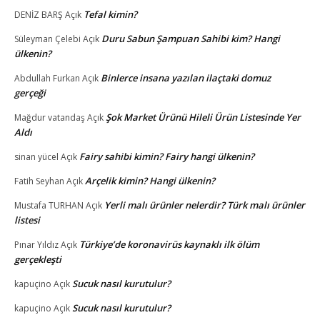
Tefal kimin?
DENİZ BARŞ
Açık
Duru Sabun Şampuan Sahibi kim? Hangi
Süleyman Çelebi
Açık
ülkenin?
Binlerce insana yazılan ilaçtaki domuz
Abdullah Furkan
Açık
gerçeği
Şok Market Ürünü Hileli Ürün Listesinde Yer
Mağdur vatandaş
Açık
Aldı
Fairy sahibi kimin? Fairy hangi ülkenin?
sinan yücel
Açık
Arçelik kimin? Hangi ülkenin?
Fatih Seyhan
Açık
Yerli malı ürünler nelerdir? Türk malı ürünler
Mustafa TURHAN
Açık
listesi
Türkiye’de koronavirüs kaynaklı ilk ölüm
Pınar Yıldız
Açık
gerçekleşti
Sucuk nasıl kurutulur?
kapuçino
Açık
Sucuk nasıl kurutulur?
kapuçino
Açık