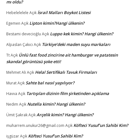
mı oldu?
İsrail Malları Boykot Listesi
Hebelelelele
Açık
Lipton kimin?Hangi ülkenin?
Egemen
Açık
Luppo kek kimin? Hangi ülkenin?
Bestami devecioğlu
Açık
Türkiye’deki maden suyu markaları
Alpaslan Çakıcı
Açık
Ünlü fast food zincirine ait hamburger ve patatesin
Tt
Açık
skandal görüntüsü şoke etti!
Helal Sertifikalı Tavuk Firmaları
Mehmet Ali
Açık
Sahte bal nasıl yapılıyor?
Murat
Açık
Tartışılan dizinin film şirketinden açıklama
Havva
Açık
Nutella kimin? Hangi ülkenin?
Nedim
Açık
Arçelik kimin? Hangi ülkenin?
Ümit Şakrak
Açık
Köfteci Yusuf’un Sahibi Kim?
muharrem.unukur26@gmail.com
Açık
Köfteci Yusuf’un Sahibi Kim?
işgüzar
Açık