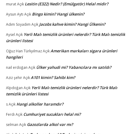
Lesitin (E322) Nedir? (Emülgatör) Helal midir?
murat
Açık
Bingo kimin? Hangi ülkenin?
Aysun Aytı
Açık
Jacobs kahve kimin? Hangi Ülkenin?
Adım Soyadım
Açık
Yerli Malı temizlik ürünleri nelerdir? Türk Malı temizlik
Aysel
Açık
ürünleri listesi
Amerikan markaları sigara ürünleri
Oğuz Han Türkyılmaz
Açık
hangileri
Ülker yahudi mi? Yabancılara mı satıldı?
nail erdoğan
Açık
A101 kimin? Sahibi kim?
Aziz şehir
Açık
Yerli Malı temizlik ürünleri nelerdir? Türk Malı
Alpdoğan
Açık
temizlik ürünleri listesi
Hangi alkoller haramdır?
s
Açık
Cumhuriyet sucukları helal mi?
Ferdi
Açık
Gazozlarda alkol var mı?
selman
Açık