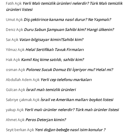
Yerli Malı temizlik ürünleri nelerdir? Türk Malı temizlik
Fatih
Açık
ürünleri listesi
Diş çektirince kanama nasıl durur? Ne Yapmalı?
Umut
Açık
Duru Sabun Şampuan Sahibi kim? Hangi ülkenin?
Deniz
Açık
Vatan bilgisayar kimin?Sahibi kim?
Sai
Açık
Helal Sertifikalı Tavuk Firmaları
Yilmaz
Açık
Kamil Koç kime satıldı, sahibi kim?
Hak
Açık
Polonez Sucuk Domuz Eti İçeriyor mu? Helal mi?
osman
Açık
Yerli cep telefonu markaları
Abdullah Adem
Açık
İsrail malı temizlik ürünleri
Gülcan
Açık
İsrail ve Amerikan malları boykot listesi
Sabriye çakmak
Açık
Yerli malı ürünler nelerdir? Türk malı ürünler listesi
yakup
Açık
Peros Deterjan kimin?
Ahmet
Açık
Yeni doğan bebeğe nasıl isim konulur ?
Seyit berkan
Açık