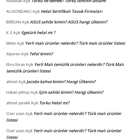
Torku ne demek? Torku isminin anlamı
Abdullah
Açık
Helal Sertifikalı Tavuk Firmaları
ALİ KONDAKCı
Açık
ASUS sahibi kimin? ASUS hangi ülkenin?
BERDAN
Açık
Egetürk helal mi ?
K. E
Açık
Yerli malı ürünler nelerdir? Türk malı ürünler listesi
Metin
Açık
Tefal kimin?
Alperen
Açık
Yerli Malı temizlik ürünleri nelerdir? Türk Malı
Ebru Evran
Açık
temizlik ürünleri listesi
Jacobs kahve kimin? Hangi Ülkenin?
ahmet
Açık
İçim sahibi kimin? Hangi ülkenin?
Hakan yılmaz
Açık
Torku Helal mi?
ahmet yürekli
Açık
Yerli malı ürünler nelerdir? Türk malı ürünler
Ozer uzun
Açık
listesi
Yerli malı ürünler nelerdir? Türk malı ürünler
Özer uzun
Açık
listesi