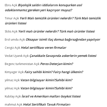
Biyolojik saldırı iddialarını konuşurken asıl
Ebru
Açık
odaklanmamız gereken yeri kaçırıyor muyuz?
Yerli Malı temizlik ürünleri nelerdir? Türk Malı temizlik
Timur
Açık
ürünleri listesi
Yerli malı ürünler nelerdir? Türk malı ürünler listesi
Slcks
Açık
Oksapar isimli ilaç domuz bağırsağından yapılıyor
Erol umdu
Açık
Helal sertifikası veren firmalar
Cengiz
Açık
Çanakkale Savaşında askerlerin yemek listesi
Vedat Uyanık
Açık
Peros Deterjan kimin?
Begenc turkmenistan
Açık
Fairy sahibi kimin? Fairy hangi ülkenin?
Kimyager
Açık
Vatan bilgisayar kimin?Sahibi kim?
yılmaz
Açık
Vatan bilgisayar kimin?Sahibi kim?
yılmaz
Açık
İsrail ve Amerikan malları boykot listesi
Kubilay
Açık
Helal Sertifikalı Tavuk Firmaları
mahmut
Açık