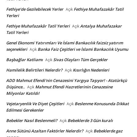
Fethiye’de Gezilebilecek Yerler
Fethiye Muhafazakâr Tatil
Açık
Yerleri
Fethiye Muhafazakâr Tatil Yerleri
Antalya Muhafazakar
Açık
Tatil Yerleri
Genel Ekonomi Yatırımları Ve İslami Bankacılık faizsiz yatırım
seçenekleri
Banka Faiz Çeşitleri ve İslami Bankacılık Uyumu
Açık
Başbağlar Katliamı
Sivas Olayları Tüm Gerçekler
Açık
Hamilelik Belirtileri Nelerdir?
Kısırlığın Nedenleri
Açık
ADD Mahmut Efendi'nin Cenazesini Yargıya Taşıyor! - Atatürkçü
Düşünce..
Mahmut Efendi Hazretlerinin Cenazesine
Açık
Milyonlar Katıldı!
Vejetaryenlik Ve Diyet Çeşitleri
Beslenme Konusunda Dikkat
Açık
Edilmesi Gerekenler
Bebekler Nasıl Beslenmeli?
Bebeklerde 3 Gün kuralı
Açık
Anne Sütünü Azaltan Faktörler Nelerdir?
Bebeklerde gaz
Açık