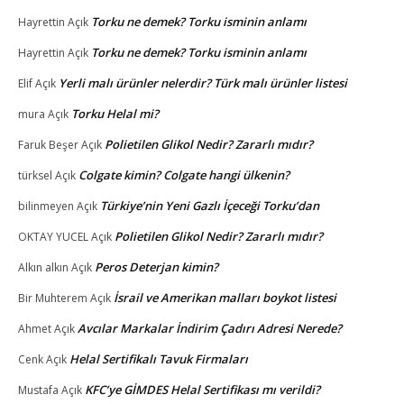
Torku ne demek? Torku isminin anlamı
Hayrettin
Açık
Torku ne demek? Torku isminin anlamı
Hayrettin
Açık
Yerli malı ürünler nelerdir? Türk malı ürünler listesi
Elif
Açık
Torku Helal mi?
mura
Açık
Polietilen Glikol Nedir? Zararlı mıdır?
Faruk Beşer
Açık
Colgate kimin? Colgate hangi ülkenin?
türksel
Açık
Türkiye’nin Yeni Gazlı İçeceği Torku’dan
bilinmeyen
Açık
Polietilen Glikol Nedir? Zararlı mıdır?
OKTAY YUCEL
Açık
Peros Deterjan kimin?
Alkın alkın
Açık
İsrail ve Amerikan malları boykot listesi
Bir Muhterem
Açık
Avcılar Markalar İndirim Çadırı Adresi Nerede?
Ahmet
Açık
Helal Sertifikalı Tavuk Firmaları
Cenk
Açık
KFC’ye GİMDES Helal Sertifikası mı verildi?
Mustafa
Açık