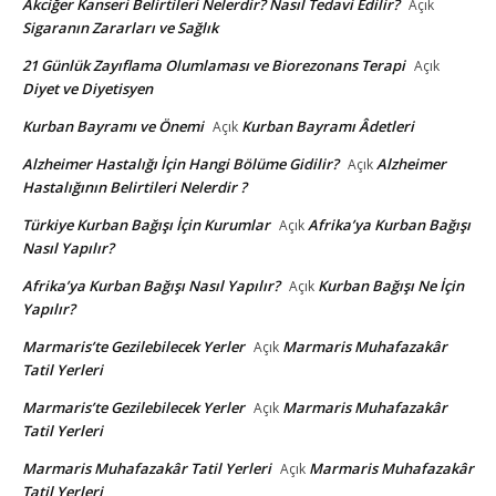
Akciğer Kanseri Belirtileri Nelerdir? Nasıl Tedavi Edilir?
Açık
Sigaranın Zararları ve Sağlık
21 Günlük Zayıflama Olumlaması ve Biorezonans Terapi
Açık
Diyet ve Diyetisyen
Kurban Bayramı ve Önemi
Kurban Bayramı Âdetleri
Açık
Alzheimer Hastalığı İçin Hangi Bölüme Gidilir?
Alzheimer
Açık
Hastalığının Belirtileri Nelerdir ?
Türkiye Kurban Bağışı İçin Kurumlar
Afrika’ya Kurban Bağışı
Açık
Nasıl Yapılır?
Afrika’ya Kurban Bağışı Nasıl Yapılır?
Kurban Bağışı Ne İçin
Açık
Yapılır?
Marmaris’te Gezilebilecek Yerler
Marmaris Muhafazakâr
Açık
Tatil Yerleri
Marmaris’te Gezilebilecek Yerler
Marmaris Muhafazakâr
Açık
Tatil Yerleri
Marmaris Muhafazakâr Tatil Yerleri
Marmaris Muhafazakâr
Açık
Tatil Yerleri