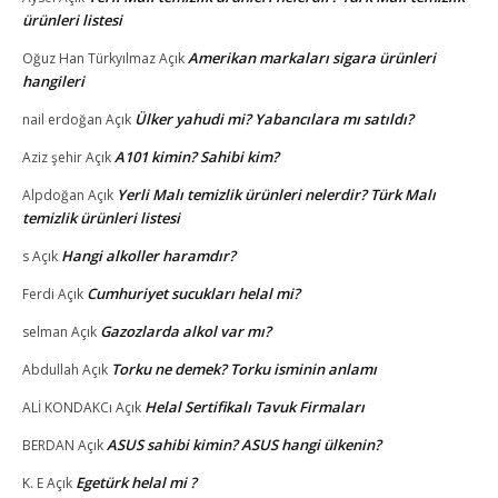
ürünleri listesi
Amerikan markaları sigara ürünleri
Oğuz Han Türkyılmaz
Açık
hangileri
Ülker yahudi mi? Yabancılara mı satıldı?
nail erdoğan
Açık
A101 kimin? Sahibi kim?
Aziz şehir
Açık
Yerli Malı temizlik ürünleri nelerdir? Türk Malı
Alpdoğan
Açık
temizlik ürünleri listesi
Hangi alkoller haramdır?
s
Açık
Cumhuriyet sucukları helal mi?
Ferdi
Açık
Gazozlarda alkol var mı?
selman
Açık
Torku ne demek? Torku isminin anlamı
Abdullah
Açık
Helal Sertifikalı Tavuk Firmaları
ALİ KONDAKCı
Açık
ASUS sahibi kimin? ASUS hangi ülkenin?
BERDAN
Açık
Egetürk helal mi ?
K. E
Açık