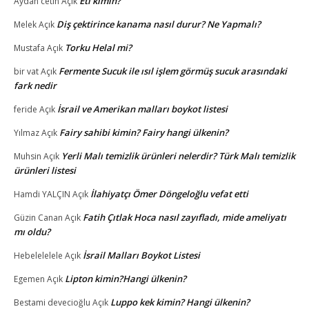
Eti kimin?
Aydan cetin
Açık
Diş çektirince kanama nasıl durur? Ne Yapmalı?
Melek
Açık
Torku Helal mi?
Mustafa
Açık
Fermente Sucuk ile ısıl işlem görmüş sucuk arasındaki
bir vat
Açık
fark nedir
İsrail ve Amerikan malları boykot listesi
feride
Açık
Fairy sahibi kimin? Fairy hangi ülkenin?
Yılmaz
Açık
Yerli Malı temizlik ürünleri nelerdir? Türk Malı temizlik
Muhsin
Açık
ürünleri listesi
İlahiyatçı Ömer Döngeloğlu vefat etti
Hamdi YALÇIN
Açık
Fatih Çıtlak Hoca nasıl zayıfladı, mide ameliyatı
Güzin Canan
Açık
mı oldu?
İsrail Malları Boykot Listesi
Hebelelelele
Açık
Lipton kimin?Hangi ülkenin?
Egemen
Açık
Luppo kek kimin? Hangi ülkenin?
Bestami devecioğlu
Açık