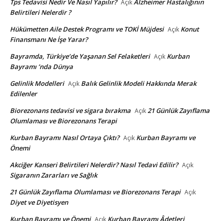
Tps Tedavisi Nedir Ve Nasıl Yapılır?
Alzheimer Hastalığının
Açık
Belirtileri Nelerdir ?
Hükümetten Aile Destek Programı ve TOKİ Müjdesi
Konut
Açık
Finansmanı Ne İşe Yarar?
Bayramda, Türkiye’de Yaşanan Sel Felaketleri
Kurban
Açık
Bayramı ’nda Dünya
Gelinlik Modelleri
Balık Gelinlik Modeli Hakkında Merak
Açık
Edilenler
Biorezonans tedavisi ve sigara bırakma
21 Günlük Zayıflama
Açık
Olumlaması ve Biorezonans Terapi
Kurban Bayramı Nasıl Ortaya Çıktı?
Kurban Bayramı ve
Açık
Önemi
Akciğer Kanseri Belirtileri Nelerdir? Nasıl Tedavi Edilir?
Açık
Sigaranın Zararları ve Sağlık
21 Günlük Zayıflama Olumlaması ve Biorezonans Terapi
Açık
Diyet ve Diyetisyen
Kurban Bayramı ve Önemi
Kurban Bayramı Âdetleri
Açık