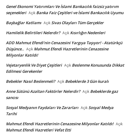
Genel Ekonomi Yatırımları Ve İslami Bankacılık faizsiz yatırım
seçenekleri
Banka Faiz Çeşitleri ve İslami Bankacılık Uyumu
Açık
Başbağlar Katliamı
Sivas Olayları Tüm Gerçekler
Açık
Hamilelik Belirtileri Nelerdir?
Kısırlığın Nedenleri
Açık
ADD Mahmut Efendi'nin Cenazesini Yargıya Taşıyor! - Atatürkçü
Düşünce..
Mahmut Efendi Hazretlerinin Cenazesine
Açık
Milyonlar Katıldı!
Vejetaryenlik Ve Diyet Çeşitleri
Beslenme Konusunda Dikkat
Açık
Edilmesi Gerekenler
Bebekler Nasıl Beslenmeli?
Bebeklerde 3 Gün kuralı
Açık
Anne Sütünü Azaltan Faktörler Nelerdir?
Bebeklerde gaz
Açık
sancısı
Sosyal Medyanın Faydaları Ve Zararları
Sosyal Medya
Açık
Tarihi
Mahmut Efendi Hazretlerinin Cenazesine Milyonlar Katıldı!
Açık
Mahmut Efendi Hazretleri Vefat Etti