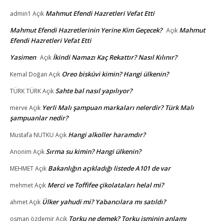
Mahmut Efendi Hazretleri Vefat Etti
admin1
Açık
Mahmut Efendi Hazretlerinin Yerine Kim Geçecek?
Mahmut
Açık
Efendi Hazretleri Vefat Etti
Yasimen
İkindi Namazı Kaç Rekattır? Nasıl Kılınır?
Açık
Oreo bisküvi kimin? Hangi ülkenin?
Kemal Doğan
Açık
Sahte bal nasıl yapılıyor?
TÜRK TÜRK
Açık
Yerli Malı şampuan markaları nelerdir? Türk Malı
merve
Açık
şampuanlar nedir?
Hangi alkoller haramdır?
Mustafa NUTKU
Açık
Sırma su kimin? Hangi ülkenin?
Anonim
Açık
Bakanlığın açıkladığı listede A101 de var
MEHMET
Açık
Merci ve Toffifee çikolataları helal mi?
mehmet
Açık
Ülker yahudi mi? Yabancılara mı satıldı?
ahmet
Açık
Torku ne demek? Torku isminin anlamı
osman özdemir
Açık