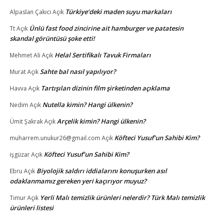
Türkiye’deki maden suyu markaları
Alpaslan Çakıcı
Açık
Ünlü fast food zincirine ait hamburger ve patatesin
Tt
Açık
skandal görüntüsü şoke etti!
Helal Sertifikalı Tavuk Firmaları
Mehmet Ali
Açık
Sahte bal nasıl yapılıyor?
Murat
Açık
Tartışılan dizinin film şirketinden açıklama
Havva
Açık
Nutella kimin? Hangi ülkenin?
Nedim
Açık
Arçelik kimin? Hangi ülkenin?
Ümit Şakrak
Açık
Köfteci Yusuf’un Sahibi Kim?
muharrem.unukur26@gmail.com
Açık
Köfteci Yusuf’un Sahibi Kim?
işgüzar
Açık
Biyolojik saldırı iddialarını konuşurken asıl
Ebru
Açık
odaklanmamız gereken yeri kaçırıyor muyuz?
Yerli Malı temizlik ürünleri nelerdir? Türk Malı temizlik
Timur
Açık
ürünleri listesi