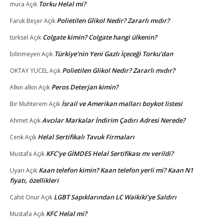
Torku Helal mi?
mura
Açık
Polietilen Glikol Nedir? Zararlı mıdır?
Faruk Beşer
Açık
Colgate kimin? Colgate hangi ülkenin?
türksel
Açık
Türkiye’nin Yeni Gazlı İçeceği Torku’dan
bilinmeyen
Açık
Polietilen Glikol Nedir? Zararlı mıdır?
OKTAY YUCEL
Açık
Peros Deterjan kimin?
Alkın alkın
Açık
İsrail ve Amerikan malları boykot listesi
Bir Muhterem
Açık
Avcılar Markalar İndirim Çadırı Adresi Nerede?
Ahmet
Açık
Helal Sertifikalı Tavuk Firmaları
Cenk
Açık
KFC’ye GİMDES Helal Sertifikası mı verildi?
Mustafa
Açık
Kaan telefon kimin? Kaan telefon yerli mi? Kaan N1
Uyarı
Açık
fiyatı, özellikleri
LGBT Sapıklarından LC Waikiki’ye Saldırı
Cahit Onur
Açık
KFC Helal mi?
Mustafa
Açık