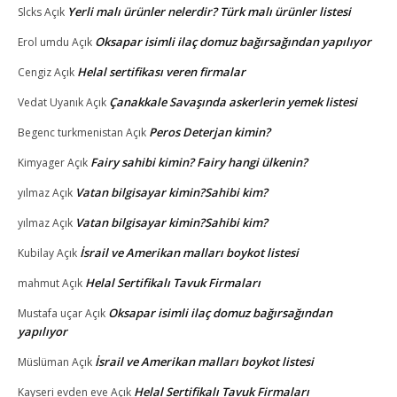
Yerli malı ürünler nelerdir? Türk malı ürünler listesi
Slcks
Açık
Oksapar isimli ilaç domuz bağırsağından yapılıyor
Erol umdu
Açık
Helal sertifikası veren firmalar
Cengiz
Açık
Çanakkale Savaşında askerlerin yemek listesi
Vedat Uyanık
Açık
Peros Deterjan kimin?
Begenc turkmenistan
Açık
Fairy sahibi kimin? Fairy hangi ülkenin?
Kimyager
Açık
Vatan bilgisayar kimin?Sahibi kim?
yılmaz
Açık
Vatan bilgisayar kimin?Sahibi kim?
yılmaz
Açık
İsrail ve Amerikan malları boykot listesi
Kubilay
Açık
Helal Sertifikalı Tavuk Firmaları
mahmut
Açık
Oksapar isimli ilaç domuz bağırsağından
Mustafa uçar
Açık
yapılıyor
İsrail ve Amerikan malları boykot listesi
Müslüman
Açık
Helal Sertifikalı Tavuk Firmaları
Kayseri evden eve
Açık