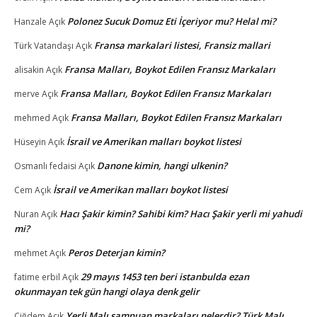
Polonez Sucuk Domuz Eti İçeriyor mu? Helal mi?
Hanzale
Açık
Fransa markalari listesi, Fransiz mallari
Türk Vatandaşı
Açık
Fransa Malları, Boykot Edilen Fransız Markaları
alisakin
Açık
Fransa Malları, Boykot Edilen Fransız Markaları
merve
Açık
Fransa Malları, Boykot Edilen Fransız Markaları
mehmed
Açık
İsrail ve Amerikan malları boykot listesi
Hüseyin
Açık
Danone kimin, hangi ulkenin?
Osmanlı fedaisi
Açık
İsrail ve Amerikan malları boykot listesi
Cem
Açık
Hacı Şakir kimin? Sahibi kim? Hacı Şakir yerli mi yahudi
Nuran
Açık
mi?
Peros Deterjan kimin?
mehmet
Açık
29 mayıs 1453 ten beri istanbulda ezan
fatime erbil
Açık
okunmayan tek gün hangi olaya denk gelir
Yerli Malı şampuan markaları nelerdir? Türk Malı
Çiğdem
Açık