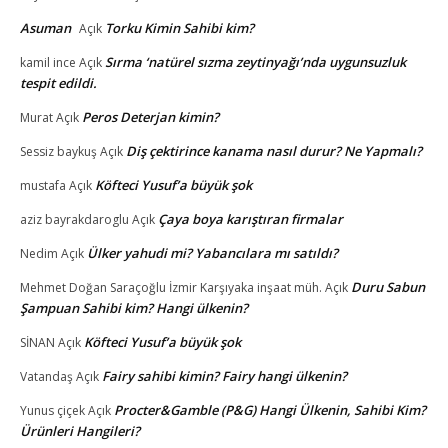
Asuman
Torku Kimin Sahibi kim?
Açık
Sırma ‘natürel sızma zeytinyağı’nda uygunsuzluk
kamil ince
Açık
tespit edildi.
Peros Deterjan kimin?
Murat
Açık
Diş çektirince kanama nasıl durur? Ne Yapmalı?
Sessiz baykuş
Açık
Köfteci Yusuf’a büyük şok
mustafa
Açık
Çaya boya karıştıran firmalar
aziz bayrakdaroglu
Açık
Ülker yahudi mi? Yabancılara mı satıldı?
Nedim
Açık
Duru Sabun
Mehmet Doğan Saraçoğlu İzmir Karşıyaka inşaat müh.
Açık
Şampuan Sahibi kim? Hangi ülkenin?
Köfteci Yusuf’a büyük şok
SİNAN
Açık
Fairy sahibi kimin? Fairy hangi ülkenin?
Vatandaş
Açık
Procter&Gamble (P&G) Hangi Ülkenin, Sahibi Kim?
Yunus çiçek
Açık
Ürünleri Hangileri?