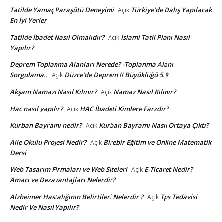
Tatilde Yamaç Paraşütü Deneyimi
Türkiye’de Dalış Yapılacak
Açık
En İyi Yerler
Tatilde İbadet Nasıl Olmalıdır?
İslami Tatil Planı Nasıl
Açık
Yapılır?
Deprem Toplanma Alanları Nerede? -Toplanma Alanı
Sorgulama..
Düzce’de Deprem !! Büyüklüğü 5.9
Açık
Akşam Namazı Nasıl Kılınır?
Namaz Nasıl Kılınır?
Açık
Hac nasıl yapılır?
HAC İbadeti Kimlere Farzdır?
Açık
Kurban Bayramı nedir?
Kurban Bayramı Nasıl Ortaya Çıktı?
Açık
Aile Okulu Projesi Nedir?
Birebir Eğitim ve Online Matematik
Açık
Dersi
Web Tasarım Firmaları ve Web Siteleri
E-Ticaret Nedir?
Açık
Amacı ve Dezavantajları Nelerdir?
Alzheimer Hastalığının Belirtileri Nelerdir ?
Tps Tedavisi
Açık
Nedir Ve Nasıl Yapılır?