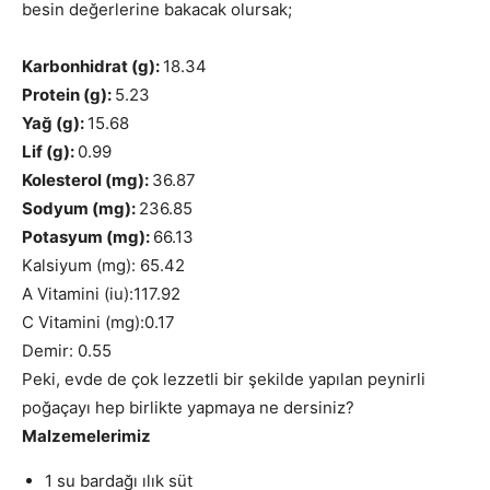
besin değerlerine bakacak olursak;
Karbonhidrat (g):
18.34
Protein (g):
5.23
Yağ (g):
15.68
Lif (g):
0.99
Kolesterol (mg):
36.87
Sodyum (mg):
236.85
Potasyum (mg):
66.13
Kalsiyum (mg):
65.42
A Vitamini (iu):
117.92
C Vitamini (mg):
0.17
Demir:
0.55
Peki, evde de çok lezzetli bir şekilde yapılan peynirli
poğaçayı hep birlikte yapmaya ne dersiniz?
Malzemelerimiz
1 su bardağı ılık süt