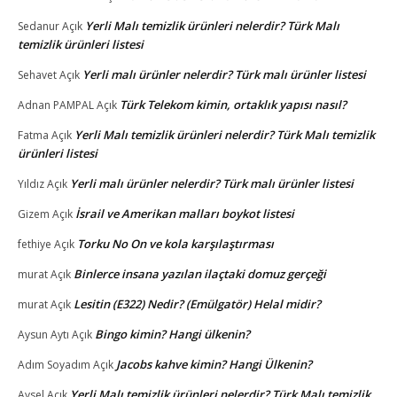
Yerli Malı temizlik ürünleri nelerdir? Türk Malı
Sedanur
Açık
temizlik ürünleri listesi
Yerli malı ürünler nelerdir? Türk malı ürünler listesi
Sehavet
Açık
Türk Telekom kimin, ortaklık yapısı nasıl?
Adnan PAMPAL
Açık
Yerli Malı temizlik ürünleri nelerdir? Türk Malı temizlik
Fatma
Açık
ürünleri listesi
Yerli malı ürünler nelerdir? Türk malı ürünler listesi
Yıldız
Açık
İsrail ve Amerikan malları boykot listesi
Gizem
Açık
Torku No On ve kola karşılaştırması
fethiye
Açık
Binlerce insana yazılan ilaçtaki domuz gerçeği
murat
Açık
Lesitin (E322) Nedir? (Emülgatör) Helal midir?
murat
Açık
Bingo kimin? Hangi ülkenin?
Aysun Aytı
Açık
Jacobs kahve kimin? Hangi Ülkenin?
Adım Soyadım
Açık
Yerli Malı temizlik ürünleri nelerdir? Türk Malı temizlik
Aysel
Açık