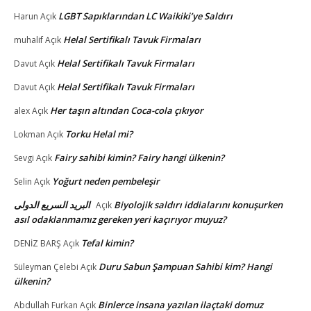
LGBT Sapıklarından LC Waikiki’ye Saldırı
Harun
Açık
Helal Sertifikalı Tavuk Firmaları
muhalif
Açık
Helal Sertifikalı Tavuk Firmaları
Davut
Açık
Helal Sertifikalı Tavuk Firmaları
Davut
Açık
Her taşın altından Coca-cola çıkıyor
alex
Açık
Torku Helal mi?
Lokman
Açık
Fairy sahibi kimin? Fairy hangi ülkenin?
Sevgi
Açık
Yoğurt neden pembeleşir
Selin
Açık
البريد السريع الدولى
Biyolojik saldırı iddialarını konuşurken
Açık
asıl odaklanmamız gereken yeri kaçırıyor muyuz?
Tefal kimin?
DENİZ BARŞ
Açık
Duru Sabun Şampuan Sahibi kim? Hangi
Süleyman Çelebi
Açık
ülkenin?
Binlerce insana yazılan ilaçtaki domuz
Abdullah Furkan
Açık