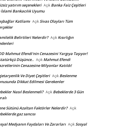
izsiz yatırım seçenekleri
Banka Faiz Çeşitleri
Açık
 İslami Bankacılık Uyumu
şbağlar Katliamı
Sivas Olayları Tüm
Açık
rçekler
milelik Belirtileri Nelerdir?
Kısırlığın
Açık
denleri
D Mahmut Efendi'nin Cenazesini Yargıya Taşıyor!
Atatürkçü Düşünce..
Mahmut Efendi
Açık
zretlerinin Cenazesine Milyonlar Katıldı!
jetaryenlik Ve Diyet Çeşitleri
Beslenme
Açık
nusunda Dikkat Edilmesi Gerekenler
bekler Nasıl Beslenmeli?
Bebeklerde 3 Gün
Açık
ralı
ne Sütünü Azaltan Faktörler Nelerdir?
Açık
beklerde gaz sancısı
syal Medyanın Faydaları Ve Zararları
Sosyal
Açık