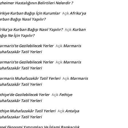
zheimer Hastalığının Belirtileri Nelerdir ?
rkiye Kurban Bağışı İçin Kurumlar
Afrika’ya
Açık
rban Bağışı Nasıl Yapılır?
rika’ya Kurban Bağışı Nasıl Yapılır?
Kurban
Açık
ğışı Ne İçin Yapılır?
rmaris’te Gezilebilecek Yerler
Marmaris
Açık
hafazakâr Tatil Yerleri
rmaris’te Gezilebilecek Yerler
Marmaris
Açık
hafazakâr Tatil Yerleri
rmaris Muhafazakâr Tatil Yerleri
Marmaris
Açık
hafazakâr Tatil Yerleri
thiye’de Gezilebilecek Yerler
Fethiye
Açık
hafazakâr Tatil Yerleri
thiye Muhafazakâr Tatil Yerleri
Antalya
Açık
hafazakar Tatil Yerleri
nel Ekonomi Yatırımları Ve İslami Bankacılık