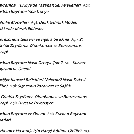
yramda, Türkiye’de Yaşanan Sel Felaketleri
Açık
urban Bayramı ’nda Dünya
linlik Modelleri
Balık Gelinlik Modeli
Açık
kkında Merak Edilenler
orezonans tedavisi ve sigara bırakma
21
Açık
nlük Zayıflama Olumlaması ve Biorezonans
rapi
rban Bayramı Nasıl Ortaya Çıktı?
Kurban
Açık
ayramı ve Önemi
ciğer Kanseri Belirtileri Nelerdir? Nasıl Tedavi
ilir?
Sigaranın Zararları ve Sağlık
Açık
 Günlük Zayıflama Olumlaması ve Biorezonans
rapi
Diyet ve Diyetisyen
Açık
urban Bayramı ve Önemi
Kurban Bayramı
Açık
etleri
zheimer Hastalığı İçin Hangi Bölüme Gidilir?
Açık