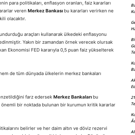
n para politikaları, enflasyon oranları, faiz kararları
Ba
ararlar veren
Merkez Bankası
bu kararları verirken ne
K
ili olacaktır.
Ge
Ha
lundurduğu araçları kullanarak ülkedeki enflasyonu
Bi
v edinmiştir. Yakın bir zamandan örnek verecek olursak
Gü
kan Ekonomisi FED kararıyla 0,5 puan faiz yükselterek
Te
Ku
B
hem de tüm dünyada ülkelerin merkez bankaları
Ak
Ed
nzetildiğini farz edersek
Merkez Bankaları
bu
21
Te
r önemli bir noktada bulunan bir kurumun kritik kararlar
K
Âd
tikalarını belirler ve her daim altın ve döviz rezervi
Al