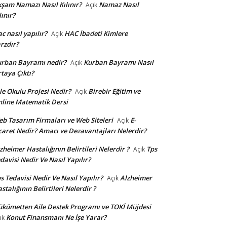
şam Namazı Nasıl Kılınır?
Namaz Nasıl
Açık
lınır?
c nasıl yapılır?
HAC İbadeti Kimlere
Açık
rzdır?
rban Bayramı nedir?
Kurban Bayramı Nasıl
Açık
taya Çıktı?
le Okulu Projesi Nedir?
Birebir Eğitim ve
Açık
line Matematik Dersi
b Tasarım Firmaları ve Web Siteleri
E-
Açık
caret Nedir? Amacı ve Dezavantajları Nelerdir?
zheimer Hastalığının Belirtileri Nelerdir ?
Tps
Açık
davisi Nedir Ve Nasıl Yapılır?
s Tedavisi Nedir Ve Nasıl Yapılır?
Alzheimer
Açık
stalığının Belirtileri Nelerdir ?
kümetten Aile Destek Programı ve TOKİ Müjdesi
Konut Finansmanı Ne İşe Yarar?
ık