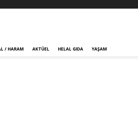
AL / HARAM
AKTÜEL
HELAL GIDA
YAŞAM