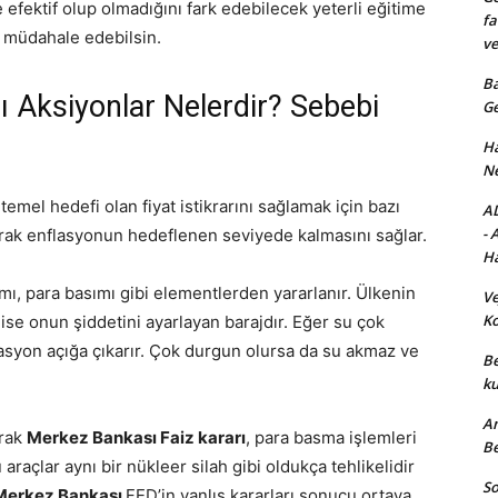
efektif olup olmadığını fark edebilecek yeterli eğitime
fa
müdahale edebilsin.
ve
Ba
ı Aksiyonlar Nelerdir? Sebebi
Ge
Ha
Ne
temel hedefi olan fiyat istikrarını sağlamak için bazı
AD
- 
larak enflasyonun hedeflenen seviyede kalmasını sağlar.
Ha
ımı, para basımı gibi elementlerden yararlanır. Ülkenin
Ve
Ko
 ise onun şiddetini ayarlayan barajdır. Eğer su çok
flasyon açığa çıkarır. Çok durgun olursa da su akmaz ve
Be
ku
An
arak
Merkez Bankası Faiz kararı
, para basma işlemleri
Be
araçlar aynı bir nükleer silah gibi oldukça tehlikelidir
So
Merkez Bankası
FED’in yanlış kararları sonucu ortaya