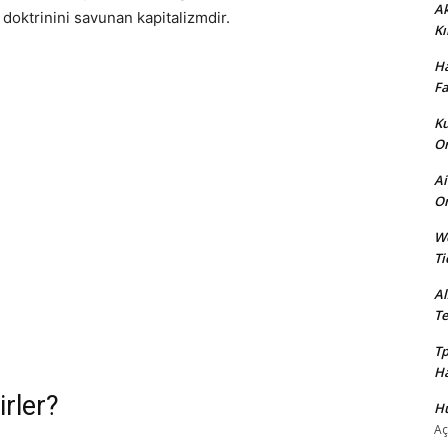
Ak
doktrinini savunan kapitalizmdir.
Kı
Ha
Fa
Ku
Or
Ai
On
We
Ti
Al
Te
Tp
Ha
rler?
Hü
Aç