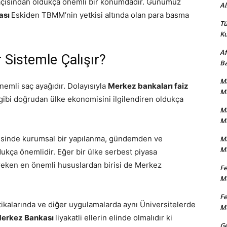
ası açısından oldukça önemli bir konumdadır. Günümüz
Al
ası
Eskiden TBMM’nin yetkisi altında olan para basma
Tü
Ku
Af
 Sistemle Çalışır?
Ba
Ma
nemli saç ayağıdır. Dolayısıyla
Merkez bankaları faiz
Mu
i gibi doğrudan ülke ekonomisini ilgilendiren oldukça
Ma
Mu
isinde kurumsal bir yapılanma, gündemden ve
Ma
Mu
dukça önemlidir. Eğer bir ülke serbest piyasa
reken en önemli hususlardan birisi de Merkez
Fe
Mu
Fe
tikalarında ve diğer uygulamalarda aynı Üniversitelerde
Mu
erkez Bankası
liyakatli ellerin elinde olmalıdır ki
Ge