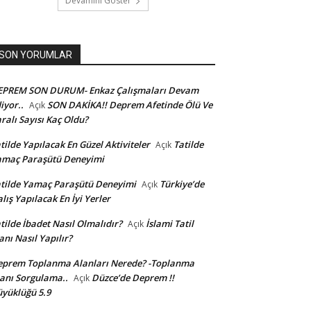
Devamını Göster
SON YORUMLAR
EPREM SON DURUM- Enkaz Çalışmaları Devam
iyor..
SON DAKİKA!! Deprem Afetinde Ölü Ve
Açık
ralı Sayısı Kaç Oldu?
tilde Yapılacak En Güzel Aktiviteler
Tatilde
Açık
amaç Paraşütü Deneyimi
tilde Yamaç Paraşütü Deneyimi
Türkiye’de
Açık
lış Yapılacak En İyi Yerler
tilde İbadet Nasıl Olmalıdır?
İslami Tatil
Açık
anı Nasıl Yapılır?
prem Toplanma Alanları Nerede? -Toplanma
anı Sorgulama..
Düzce’de Deprem !!
Açık
yüklüğü 5.9