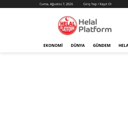
Cuma, Ağustos 7, 2026
Giriş Yap / Kayıt Ol
EKONOMI
DÜNYA
GÜNDEM
HEL