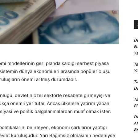
D
Ed
Ya
i modellerinin geri planda kaldığı serbest piyasa
Ta
Y
t sistemin dünya ekonomileri arasında popüler oluşu
ruluşların önemi artmış durumdadır.
Ta
Da
üğü, devletin özel sektörle rekabete girmeyişi ve
Ta
dukça önemli yer tutar. Ancak ülkelere yatırım yapan
Pl
 siyasi ve politik dalgalanmalardan muaf olmak ister.
De
Al
politikalarını belirleyen, ekonomi çarklarını yaptığı
Bü
evlet kuruluşudur. Yarı Bağımsız olmasının nedeniyse