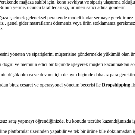
akende mağaza sahibi için, konu sevkiyat ve sipariş ulaştırma olduğund
unun yerine, üçüncü taraf tedarikçi, ürünleri satıcı adına gönderir.
 mağaza işletmek geleneksel perakende modeli kadar sermaye gerektirmez
niz , genel gider masraflarını ödemeniz veya ürün stoklamanız gerekmez
z.
iyesini yöneten ve siparişlerini müşterisine göndermekle yükümlü olan üre
ri doğru ve memnun edici bir biçimde işleyerek müşteri kazanmaktan sorum
inin düşük olması ve devamı için de aynı biçimde daha az para gerekti
adan biraz cesaret ve operasyonel yönetim becerisi ile
Dropshipping
il
ksuz satış yapmayı öğrendiğinizde, bu konuda tecrübe kazandığınızda iş
ine platformlar üzerinden yapabilir ve tek bir ürüne bile dokunmadan işi