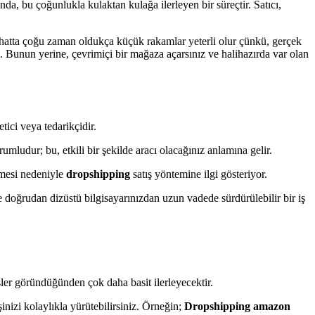
a, bu çoğunlukla kulaktan kulağa ilerleyen bir süreçtir. Satıcı,
 hatta çoğu zaman oldukça küçük rakamlar yeterli olur çünkü, gerçek
. Bunun yerine, çevrimiçi bir mağaza açarsınız ve halihazırda var olan
tici veya tedarikçidir.
ludur; bu, etkili bir şekilde aracı olacağınız anlamına gelir.
rmesi nedeniyle
dropshipping
satış yöntemine ilgi gösteriyor.
e doğrudan dizüstü bilgisayarınızdan uzun vadede sürdürülebilir bir iş
ler göründüğünden çok daha basit ilerleyecektir.
nizi kolaylıkla yürütebilirsiniz. Örneğin;
Dropshipping amazon