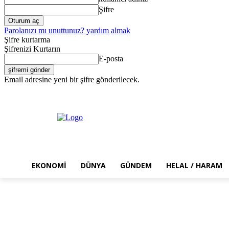
Şifre
Parolanızı mı unuttunuz? yardım almak
Şifre kurtarma
Şifrenizi Kurtarın
E-posta
Email adresine yeni bir şifre gönderilecek.
Cuma, Ağustos 7, 2026
Giriş Yap / Kayıt Ol
EKONOMI
DÜNYA
GÜNDEM
HELAL / HARAM