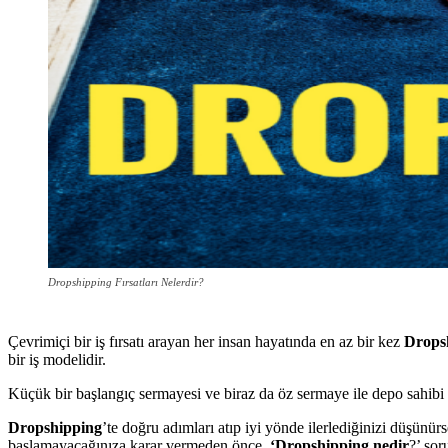
Dropshipping Fırsatları Nelerdir?
Çevrimiçi bir iş fırsatı arayan her insan hayatında en az bir kez
Drops
bir iş modelidir.
Küçük bir başlangıç ​​sermayesi ve biraz da öz sermaye ile depo sahi
Dropshipping
’te doğru adımları atıp iyi yönde ilerlediğinizi düşünü
başlamayacağınıza karar vermeden önce,
‘Dropshipping nedir
?’ sor