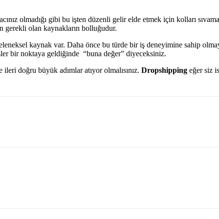
cınız olmadığı gibi bu işten düzenli gelir elde etmek için kolları sıvam
n gerekli olan kaynakların bolluğudur.
geleneksel kaynak var. Daha önce bu türde bir iş deneyimine sahip olmaya
işler bir noktaya geldiğinde “buna değer” diyeceksiniz.
e ileri doğru büyük adımlar atıyor olmalısınız.
Dropshipping
eğer siz is