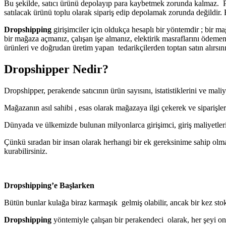
Bu şekilde, satıcı ürünü depolayıp para kaybetmek zorunda kalmaz. Per
satılacak ürünü toplu olarak sipariş edip depolamak zorunda değildir. B
Dropshipping
girişimciler için oldukça hesaplı bir yöntemdir ; bir
bir mağaza açmanız, çalışan işe almanız, elektirik masraflarını ödeme
ürünleri ve doğrudan üretim yapan tedarikçilerden toptan satın alırsını
Dropshipper Nedir?
Dropshipper, perakende satıcının ürün sayısını, istatistiklerini ve mal
Mağazanın asıl sahibi , esas olarak mağazaya ilgi çekerek ve siparişle
Dünyada ve ülkemizde bulunan milyonlarca girişimci, giriş maliyetler
Çünkü sıradan bir insan olarak herhangi bir ek gereksinime sahip olm
kurabilirsiniz.
Dropshipping’e Başlarken
Bütün bunlar kulağa biraz karmaşık gelmiş olabilir, ancak bir kez sto
Dropshipping
yöntemiyle çalışan bir perakendeci olarak, her şeyi onl