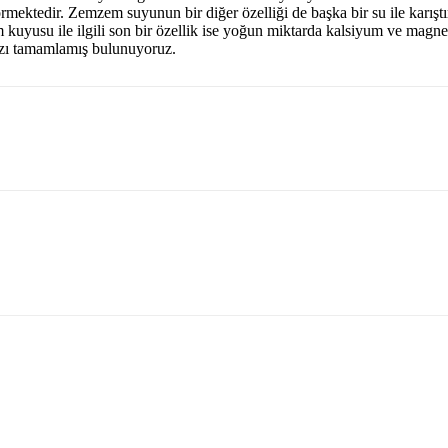
örmektedir. Zemzem suyunun bir diğer özelliği de başka bir su ile kar
uyusu ile ilgili son bir özellik ise yoğun miktarda kalsiyum ve magn
ızı tamamlamış bulunuyoruz.