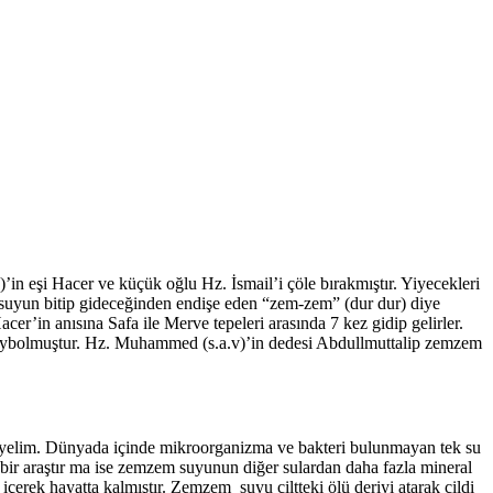
in eşi Hacer ve küçük oğlu Hz. İsmail’i çöle bırakmıştır. Yiyecekleri
an suyun bitip gideceğinden endişe eden “zem-zem” (dur dur) diye
er’in anısına Safa ile Merve tepeleri arasında 7 kez gidip gelirler.
aybolmuştur. Hz. Muhammed (s.a.v)’in dedesi Abdullmuttalip zemzem
celeyelim. Dünyada içinde mikroorganizma ve bakteri bulunmayan tek su
 bir araştır ma ise zemzem suyunun diğer sulardan daha fazla mineral
çerek hayatta kalmıştır. Zemzem suyu ciltteki ölü deriyi atarak cildi