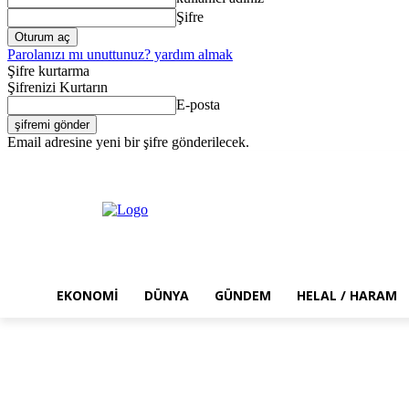
Şifre
Parolanızı mı unuttunuz? yardım almak
Şifre kurtarma
Şifrenizi Kurtarın
E-posta
Email adresine yeni bir şifre gönderilecek.
Cumartesi, Ağustos 8, 2026
Giriş Yap / Kayıt Ol
EKONOMI
DÜNYA
GÜNDEM
HELAL / HARAM