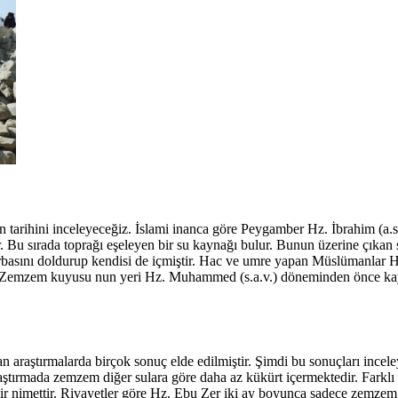
arihini inceleyeceğiz. İslami inanca göre Peygamber Hz. İbrahim (a.s)’
ar. Bu sırada toprağı eşeleyen bir su kaynağı bulur. Bunun üzerine çık
kırbasını doldurup kendisi de içmiştir. Hac ve umre yapan Müslümanlar Hac
r. Zemzem kuyusu nun yeri Hz. Muhammed (s.a.v.) döneminden önce k
ılan araştırmalarda birçok sonuç elde edilmiştir. Şimdi bu sonuçları in
aştırmada zemzem diğer sulara göre daha az kükürt içermektedir. Farklı
ir nimettir. Rivayetler göre Hz. Ebu Zer iki ay boyunca sadece zemzem i