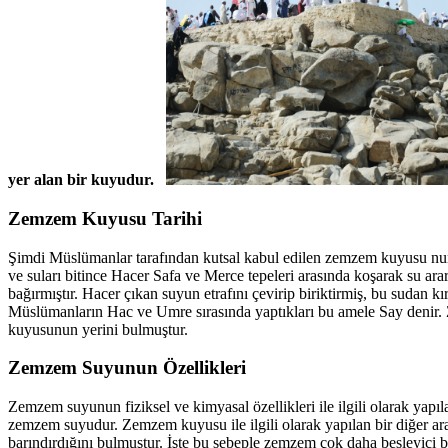
yer alan bir kuyudur.
Zemzem Kuyusu Tarihi
Şimdi Müslümanlar tarafından kutsal kabul edilen zemzem kuyusu nun t
ve suları bitince Hacer Safa ve Merce tepeleri arasında koşarak su ar
bağırmıştır. Hacer çıkan suyun etrafını çevirip biriktirmiş, bu sudan 
Müslümanların Hac ve Umre sırasında yaptıkları bu amele Say deni
kuyusunun yerini bulmuştur.
Zemzem Suyunun Özellikleri
Zemzem suyunun fiziksel ve kimyasal özellikleri ile ilgili olarak yap
zemzem suyudur. Zemzem kuyusu ile ilgili olarak yapılan bir diğer ar
barındırdığını bulmuştur. İşte bu sebeple zemzem çok daha besleyici b