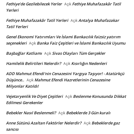
Fethiye’de Gezilebilecek Yerler
Fethiye Muhafazakâr Tatil
Açık
Yerleri
Fethiye Muhafazakâr Tatil Yerleri
Antalya Muhafazakar
Açık
Tatil Yerleri
Genel Ekonomi Yatırımları Ve İslami Bankacılık faizsiz yatırım
seçenekleri
Banka Faiz Çeşitleri ve İslami Bankacılık Uyumu
Açık
Başbağlar Katliamı
Sivas Olayları Tüm Gerçekler
Açık
Hamilelik Belirtileri Nelerdir?
Kısırlığın Nedenleri
Açık
ADD Mahmut Efendi'nin Cenazesini Yargıya Taşıyor! - Atatürkçü
Düşünce..
Mahmut Efendi Hazretlerinin Cenazesine
Açık
Milyonlar Katıldı!
Vejetaryenlik Ve Diyet Çeşitleri
Beslenme Konusunda Dikkat
Açık
Edilmesi Gerekenler
Bebekler Nasıl Beslenmeli?
Bebeklerde 3 Gün kuralı
Açık
Anne Sütünü Azaltan Faktörler Nelerdir?
Bebeklerde gaz
Açık
sancısı