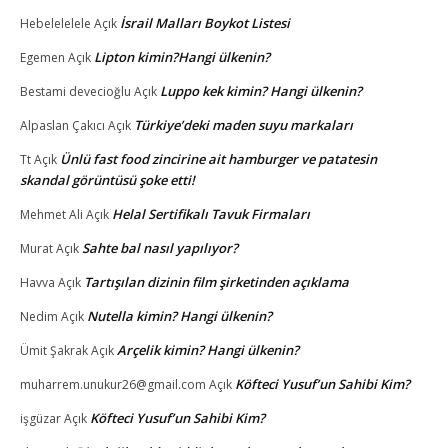
İsrail Malları Boykot Listesi
Hebelelelele
Açık
Lipton kimin?Hangi ülkenin?
Egemen
Açık
Luppo kek kimin? Hangi ülkenin?
Bestami devecioğlu
Açık
Türkiye’deki maden suyu markaları
Alpaslan Çakıcı
Açık
Ünlü fast food zincirine ait hamburger ve patatesin
Tt
Açık
skandal görüntüsü şoke etti!
Helal Sertifikalı Tavuk Firmaları
Mehmet Ali
Açık
Sahte bal nasıl yapılıyor?
Murat
Açık
Tartışılan dizinin film şirketinden açıklama
Havva
Açık
Nutella kimin? Hangi ülkenin?
Nedim
Açık
Arçelik kimin? Hangi ülkenin?
Ümit Şakrak
Açık
Köfteci Yusuf’un Sahibi Kim?
muharrem.unukur26@gmail.com
Açık
Köfteci Yusuf’un Sahibi Kim?
işgüzar
Açık