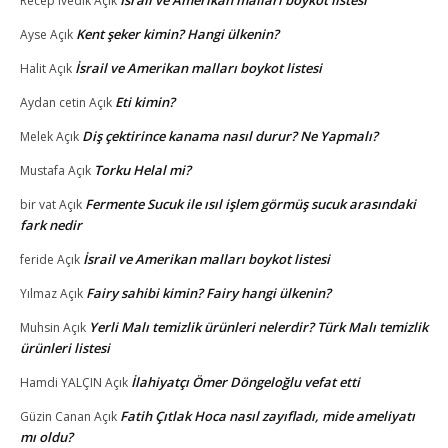
İsrail ve Amerikan malları boykot listesi
Recep ivedik
Açık
Kent şeker kimin? Hangi ülkenin?
Ayse
Açık
İsrail ve Amerikan malları boykot listesi
Halit
Açık
Eti kimin?
Aydan cetin
Açık
Diş çektirince kanama nasıl durur? Ne Yapmalı?
Melek
Açık
Torku Helal mi?
Mustafa
Açık
Fermente Sucuk ile ısıl işlem görmüş sucuk arasındaki
bir vat
Açık
fark nedir
İsrail ve Amerikan malları boykot listesi
feride
Açık
Fairy sahibi kimin? Fairy hangi ülkenin?
Yılmaz
Açık
Yerli Malı temizlik ürünleri nelerdir? Türk Malı temizlik
Muhsin
Açık
ürünleri listesi
İlahiyatçı Ömer Döngeloğlu vefat etti
Hamdi YALÇIN
Açık
Fatih Çıtlak Hoca nasıl zayıfladı, mide ameliyatı
Güzin Canan
Açık
mı oldu?