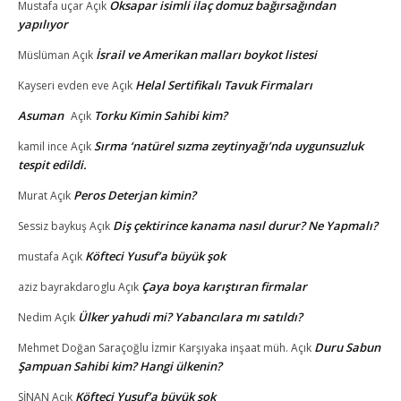
Oksapar isimli ilaç domuz bağırsağından
Mustafa uçar
Açık
yapılıyor
İsrail ve Amerikan malları boykot listesi
Müslüman
Açık
Helal Sertifikalı Tavuk Firmaları
Kayseri evden eve
Açık
Asuman
Torku Kimin Sahibi kim?
Açık
Sırma ‘natürel sızma zeytinyağı’nda uygunsuzluk
kamil ince
Açık
tespit edildi.
Peros Deterjan kimin?
Murat
Açık
Diş çektirince kanama nasıl durur? Ne Yapmalı?
Sessiz baykuş
Açık
Köfteci Yusuf’a büyük şok
mustafa
Açık
Çaya boya karıştıran firmalar
aziz bayrakdaroglu
Açık
Ülker yahudi mi? Yabancılara mı satıldı?
Nedim
Açık
Duru Sabun
Mehmet Doğan Saraçoğlu İzmir Karşıyaka inşaat müh.
Açık
Şampuan Sahibi kim? Hangi ülkenin?
Köfteci Yusuf’a büyük şok
SİNAN
Açık