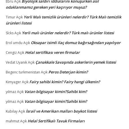
Biyolojik saldırı iddialarını konuşurken asıl
Ebru
Açık
odaklanmamız gereken yeri kaçırıyor muyuz?
Yerli Malı temizlik ürünleri nelerdir? Türk Malı temizlik
Timur
Açık
ürünleri listesi
Yerli malı ürünler nelerdir? Türk malı ürünler listesi
Slcks
Açık
Oksapar isimli ilaç domuz bağırsağından yapılıyor
Erol umdu
Açık
Helal sertifikası veren firmalar
Cengiz
Açık
Çanakkale Savaşında askerlerin yemek listesi
Vedat Uyanık
Açık
Peros Deterjan kimin?
Begenc turkmenistan
Açık
Fairy sahibi kimin? Fairy hangi ülkenin?
Kimyager
Açık
Vatan bilgisayar kimin?Sahibi kim?
yılmaz
Açık
Vatan bilgisayar kimin?Sahibi kim?
yılmaz
Açık
İsrail ve Amerikan malları boykot listesi
Kubilay
Açık
Helal Sertifikalı Tavuk Firmaları
mahmut
Açık