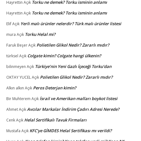
Torku ne demek? Torku isminin anlamı
Hayrettin
Açık
Torku ne demek? Torku isminin anlamı
Hayrettin
Açık
Yerli malı ürünler nelerdir? Türk malı ürünler listesi
Elif
Açık
Torku Helal mi?
mura
Açık
Polietilen Glikol Nedir? Zararlı mıdır?
Faruk Beşer
Açık
Colgate kimin? Colgate hangi ülkenin?
türksel
Açık
Türkiye’nin Yeni Gazlı İçeceği Torku’dan
bilinmeyen
Açık
Polietilen Glikol Nedir? Zararlı mıdır?
OKTAY YUCEL
Açık
Peros Deterjan kimin?
Alkın alkın
Açık
İsrail ve Amerikan malları boykot listesi
Bir Muhterem
Açık
Avcılar Markalar İndirim Çadırı Adresi Nerede?
Ahmet
Açık
Helal Sertifikalı Tavuk Firmaları
Cenk
Açık
KFC’ye GİMDES Helal Sertifikası mı verildi?
Mustafa
Açık