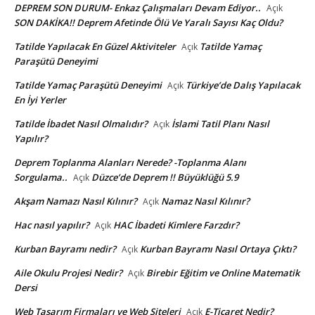
DEPREM SON DURUM- Enkaz Çalışmaları Devam Ediyor..
Açık
SON DAKİKA!! Deprem Afetinde Ölü Ve Yaralı Sayısı Kaç Oldu?
Tatilde Yapılacak En Güzel Aktiviteler
Tatilde Yamaç
Açık
Paraşütü Deneyimi
Tatilde Yamaç Paraşütü Deneyimi
Türkiye’de Dalış Yapılacak
Açık
En İyi Yerler
Tatilde İbadet Nasıl Olmalıdır?
İslami Tatil Planı Nasıl
Açık
Yapılır?
Deprem Toplanma Alanları Nerede? -Toplanma Alanı
Sorgulama..
Düzce’de Deprem !! Büyüklüğü 5.9
Açık
Akşam Namazı Nasıl Kılınır?
Namaz Nasıl Kılınır?
Açık
Hac nasıl yapılır?
HAC İbadeti Kimlere Farzdır?
Açık
Kurban Bayramı nedir?
Kurban Bayramı Nasıl Ortaya Çıktı?
Açık
Aile Okulu Projesi Nedir?
Birebir Eğitim ve Online Matematik
Açık
Dersi
Web Tasarım Firmaları ve Web Siteleri
E-Ticaret Nedir?
Açık