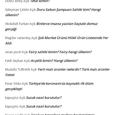
Tefal kimin?
DENİZ BARŞ
Açık
Duru Sabun Şampuan Sahibi kim? Hangi
Süleyman Çelebi
Açık
ülkenin?
Binlerce insana yazılan ilaçtaki domuz
Abdullah Furkan
Açık
gerçeği
Şok Market Ürünü Hileli Ürün Listesinde Yer
Mağdur vatandaş
Açık
Aldı
Fairy sahibi kimin? Fairy hangi ülkenin?
sinan yücel
Açık
Arçelik kimin? Hangi ülkenin?
Fatih Seyhan
Açık
Yerli malı ürünler nelerdir? Türk malı ürünler
Mustafa TURHAN
Açık
listesi
Türkiye’de koronavirüs kaynaklı ilk ölüm
Pınar Yıldız
Açık
gerçekleşti
Sucuk nasıl kurutulur?
kapuçino
Açık
Sucuk nasıl kurutulur?
kapuçino
Açık