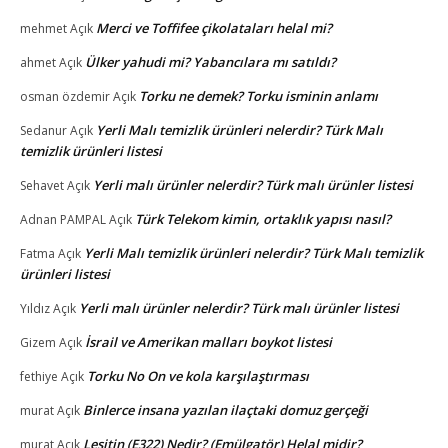
Merci ve Toffifee çikolataları helal mi?
mehmet
Açık
Ülker yahudi mi? Yabancılara mı satıldı?
ahmet
Açık
Torku ne demek? Torku isminin anlamı
osman özdemir
Açık
Yerli Malı temizlik ürünleri nelerdir? Türk Malı
Sedanur
Açık
temizlik ürünleri listesi
Yerli malı ürünler nelerdir? Türk malı ürünler listesi
Sehavet
Açık
Türk Telekom kimin, ortaklık yapısı nasıl?
Adnan PAMPAL
Açık
Yerli Malı temizlik ürünleri nelerdir? Türk Malı temizlik
Fatma
Açık
ürünleri listesi
Yerli malı ürünler nelerdir? Türk malı ürünler listesi
Yıldız
Açık
İsrail ve Amerikan malları boykot listesi
Gizem
Açık
Torku No On ve kola karşılaştırması
fethiye
Açık
Binlerce insana yazılan ilaçtaki domuz gerçeği
murat
Açık
Lesitin (E322) Nedir? (Emülgatör) Helal midir?
murat
Açık