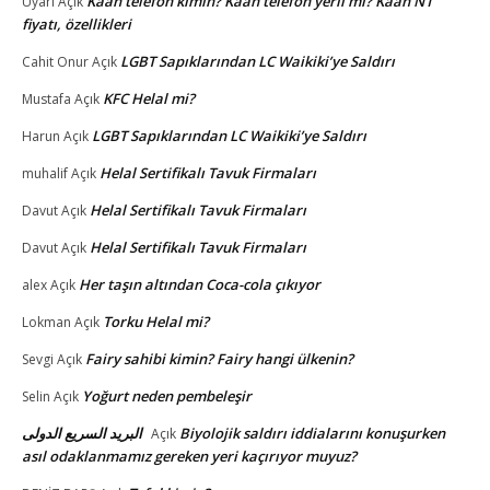
Kaan telefon kimin? Kaan telefon yerli mi? Kaan N1
Uyarı
Açık
fiyatı, özellikleri
LGBT Sapıklarından LC Waikiki’ye Saldırı
Cahit Onur
Açık
KFC Helal mi?
Mustafa
Açık
LGBT Sapıklarından LC Waikiki’ye Saldırı
Harun
Açık
Helal Sertifikalı Tavuk Firmaları
muhalif
Açık
Helal Sertifikalı Tavuk Firmaları
Davut
Açık
Helal Sertifikalı Tavuk Firmaları
Davut
Açık
Her taşın altından Coca-cola çıkıyor
alex
Açık
Torku Helal mi?
Lokman
Açık
Fairy sahibi kimin? Fairy hangi ülkenin?
Sevgi
Açık
Yoğurt neden pembeleşir
Selin
Açık
البريد السريع الدولى
Biyolojik saldırı iddialarını konuşurken
Açık
asıl odaklanmamız gereken yeri kaçırıyor muyuz?