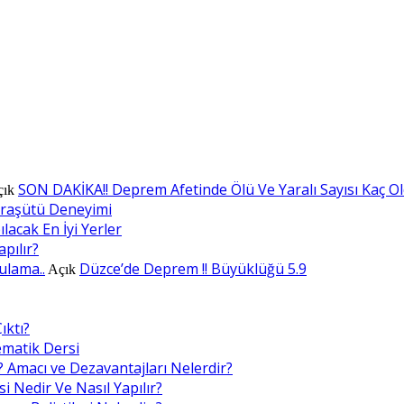
SON DAKİKA!! Deprem Afetinde Ölü Ve Yaralı Sayısı Kaç O
çık
araşütü Deneyimi
lacak En İyi Yerler
apılır?
ulama..
Düzce’de Deprem !! Büyüklüğü 5.9
Açık
ıktı?
ematik Dersi
? Amacı ve Dezavantajları Nelerdir?
i Nedir Ve Nasıl Yapılır?