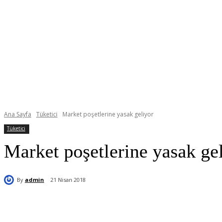
Ana Sayfa
Tüketici
Market poşetlerine yasak geliyor
Tüketici
Market poşetlerine yasak ge
By
admin
21 Nisan 2018
Paylaş