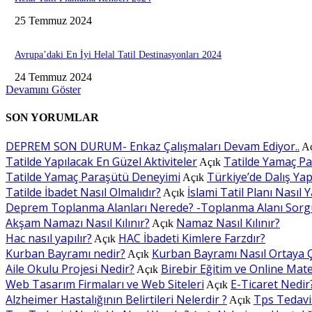
25 Temmuz 2024
Avrupa’daki En İyi Helal Tatil Destinasyonları 2024
24 Temmuz 2024
Devamını Göster
SON YORUMLAR
DEPREM SON DURUM- Enkaz Çalışmaları Devam Ediyor..
A
Tatilde Yapılacak En Güzel Aktiviteler
Tatilde Yamaç P
Açık
Tatilde Yamaç Paraşütü Deneyimi
Türkiye’de Dalış Yapı
Açık
Tatilde İbadet Nasıl Olmalıdır?
İslami Tatil Planı Nasıl Y
Açık
Deprem Toplanma Alanları Nerede? -Toplanma Alanı Sorg
Akşam Namazı Nasıl Kılınır?
Namaz Nasıl Kılınır?
Açık
Hac nasıl yapılır?
HAC İbadeti Kimlere Farzdır?
Açık
Kurban Bayramı nedir?
Kurban Bayramı Nasıl Ortaya Ç
Açık
Aile Okulu Projesi Nedir?
Birebir Eğitim ve Online Mat
Açık
Web Tasarım Firmaları ve Web Siteleri
E-Ticaret Nedir
Açık
Alzheimer Hastalığının Belirtileri Nelerdir ?
Tps Tedavis
Açık