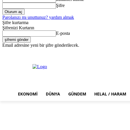
Şifre
Parolanızı mı unuttunuz? yardım almak
Şifre kurtarma
Şifrenizi Kurtarın
E-posta
Email adresine yeni bir şifre gönderilecek.
Pazar, Ağustos 9, 2026
Giriş Yap / Kayıt Ol
EKONOMI
DÜNYA
GÜNDEM
HELAL / HARAM