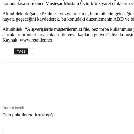
konuda kısa süre önce Müsteşar Mustafa Öztürk’ü ziyaret ettiklerini ve
Altunbilek, doğada çözülmesi yüzyıllar süren, hem milletin geleceğini
hayata geçeceğini kaydederek, bu konudaki düzenlemenin ABD ve bir
Altunbilek, “Alışverişlerde müşterilerimizi file, bez torba kullanımın
alacakları ürünleri koyacakları file veya kaplarla geliyor” diye konuştu
Kaynak: www.retailler.net
TAGS
Paylaş
Önceki İçerik
Gıda paketlerine trafik ışığı