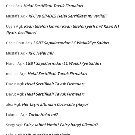
Helal Sertifikalı Tavuk Firmaları
Cenk
Açık
KFC’ye GİMDES Helal Sertifikası mı verildi?
Mustafa
Açık
Kaan telefon kimin? Kaan telefon yerli mi? Kaan N1
Uyarı
Açık
fiyatı, özellikleri
LGBT Sapıklarından LC Waikiki’ye Saldırı
Cahit Onur
Açık
KFC Helal mi?
Mustafa
Açık
LGBT Sapıklarından LC Waikiki’ye Saldırı
Harun
Açık
Helal Sertifikalı Tavuk Firmaları
muhalif
Açık
Helal Sertifikalı Tavuk Firmaları
Davut
Açık
Helal Sertifikalı Tavuk Firmaları
Davut
Açık
Her taşın altından Coca-cola çıkıyor
alex
Açık
Torku Helal mi?
Lokman
Açık
Fairy sahibi kimin? Fairy hangi ülkenin?
Sevgi
Açık
Yoğurt neden pembeleşir