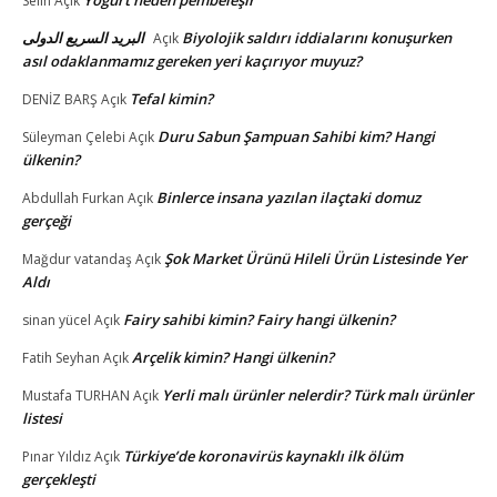
Selin
Açık
البريد السريع الدولى
Biyolojik saldırı iddialarını konuşurken
Açık
asıl odaklanmamız gereken yeri kaçırıyor muyuz?
Tefal kimin?
DENİZ BARŞ
Açık
Duru Sabun Şampuan Sahibi kim? Hangi
Süleyman Çelebi
Açık
ülkenin?
Binlerce insana yazılan ilaçtaki domuz
Abdullah Furkan
Açık
gerçeği
Şok Market Ürünü Hileli Ürün Listesinde Yer
Mağdur vatandaş
Açık
Aldı
Fairy sahibi kimin? Fairy hangi ülkenin?
sinan yücel
Açık
Arçelik kimin? Hangi ülkenin?
Fatih Seyhan
Açık
Yerli malı ürünler nelerdir? Türk malı ürünler
Mustafa TURHAN
Açık
listesi
Türkiye’de koronavirüs kaynaklı ilk ölüm
Pınar Yıldız
Açık
gerçekleşti