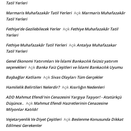
Tatil Yerleri
Marmaris Muhafazakâr Tatil Yerleri
Marmaris Muhafazakâr
Açık
Tatil Yerleri
Fethiye’de Gezilebilecek Yerler
Fethiye Muhafazakâr Tatil
Açık
Yerleri
Fethiye Muhafazakâr Tatil Yerleri
Antalya Muhafazakar
Açık
Tatil Yerleri
Genel Ekonomi Yatırımları Ve İslami Bankacılık faizsiz yatırım
seçenekleri
Banka Faiz Çeşitleri ve İslami Bankacılık Uyumu
Açık
Başbağlar Katliamı
Sivas Olayları Tüm Gerçekler
Açık
Hamilelik Belirtileri Nelerdir?
Kısırlığın Nedenleri
Açık
ADD Mahmut Efendi'nin Cenazesini Yargıya Taşıyor! - Atatürkçü
Düşünce..
Mahmut Efendi Hazretlerinin Cenazesine
Açık
Milyonlar Katıldı!
Vejetaryenlik Ve Diyet Çeşitleri
Beslenme Konusunda Dikkat
Açık
Edilmesi Gerekenler