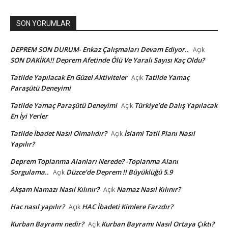
SON YORUMLAR
DEPREM SON DURUM- Enkaz Çalışmaları Devam Ediyor..
Açık
SON DAKİKA!! Deprem Afetinde Ölü Ve Yaralı Sayısı Kaç Oldu?
Tatilde Yapılacak En Güzel Aktiviteler
Tatilde Yamaç
Açık
Paraşütü Deneyimi
Tatilde Yamaç Paraşütü Deneyimi
Türkiye’de Dalış Yapılacak
Açık
En İyi Yerler
Tatilde İbadet Nasıl Olmalıdır?
İslami Tatil Planı Nasıl
Açık
Yapılır?
Deprem Toplanma Alanları Nerede? -Toplanma Alanı
Sorgulama..
Düzce’de Deprem !! Büyüklüğü 5.9
Açık
Akşam Namazı Nasıl Kılınır?
Namaz Nasıl Kılınır?
Açık
Hac nasıl yapılır?
HAC İbadeti Kimlere Farzdır?
Açık
Kurban Bayramı nedir?
Kurban Bayramı Nasıl Ortaya Çıktı?
Açık