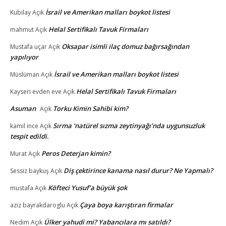
İsrail ve Amerikan malları boykot listesi
Kubilay
Açık
Helal Sertifikalı Tavuk Firmaları
mahmut
Açık
Oksapar isimli ilaç domuz bağırsağından
Mustafa uçar
Açık
yapılıyor
İsrail ve Amerikan malları boykot listesi
Müslüman
Açık
Helal Sertifikalı Tavuk Firmaları
Kayseri evden eve
Açık
Asuman
Torku Kimin Sahibi kim?
Açık
Sırma ‘natürel sızma zeytinyağı’nda uygunsuzluk
kamil ince
Açık
tespit edildi.
Peros Deterjan kimin?
Murat
Açık
Diş çektirince kanama nasıl durur? Ne Yapmalı?
Sessiz baykuş
Açık
Köfteci Yusuf’a büyük şok
mustafa
Açık
Çaya boya karıştıran firmalar
aziz bayrakdaroglu
Açık
Ülker yahudi mi? Yabancılara mı satıldı?
Nedim
Açık