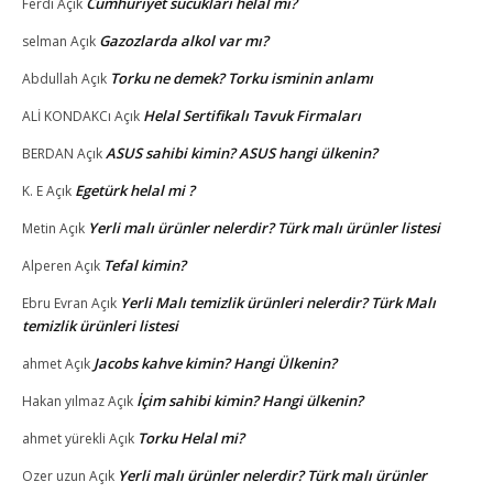
Cumhuriyet sucukları helal mi?
Ferdi
Açık
Gazozlarda alkol var mı?
selman
Açık
Torku ne demek? Torku isminin anlamı
Abdullah
Açık
Helal Sertifikalı Tavuk Firmaları
ALİ KONDAKCı
Açık
ASUS sahibi kimin? ASUS hangi ülkenin?
BERDAN
Açık
Egetürk helal mi ?
K. E
Açık
Yerli malı ürünler nelerdir? Türk malı ürünler listesi
Metin
Açık
Tefal kimin?
Alperen
Açık
Yerli Malı temizlik ürünleri nelerdir? Türk Malı
Ebru Evran
Açık
temizlik ürünleri listesi
Jacobs kahve kimin? Hangi Ülkenin?
ahmet
Açık
İçim sahibi kimin? Hangi ülkenin?
Hakan yılmaz
Açık
Torku Helal mi?
ahmet yürekli
Açık
Yerli malı ürünler nelerdir? Türk malı ürünler
Ozer uzun
Açık