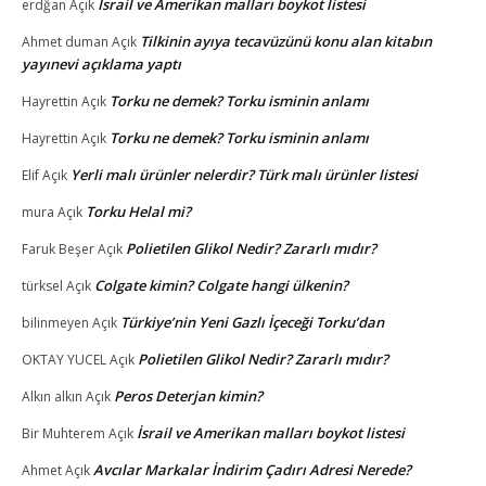
İsrail ve Amerikan malları boykot listesi
erdğan
Açık
Tilkinin ayıya tecavüzünü konu alan kitabın
Ahmet duman
Açık
yayınevi açıklama yaptı
Torku ne demek? Torku isminin anlamı
Hayrettin
Açık
Torku ne demek? Torku isminin anlamı
Hayrettin
Açık
Yerli malı ürünler nelerdir? Türk malı ürünler listesi
Elif
Açık
Torku Helal mi?
mura
Açık
Polietilen Glikol Nedir? Zararlı mıdır?
Faruk Beşer
Açık
Colgate kimin? Colgate hangi ülkenin?
türksel
Açık
Türkiye’nin Yeni Gazlı İçeceği Torku’dan
bilinmeyen
Açık
Polietilen Glikol Nedir? Zararlı mıdır?
OKTAY YUCEL
Açık
Peros Deterjan kimin?
Alkın alkın
Açık
İsrail ve Amerikan malları boykot listesi
Bir Muhterem
Açık
Avcılar Markalar İndirim Çadırı Adresi Nerede?
Ahmet
Açık