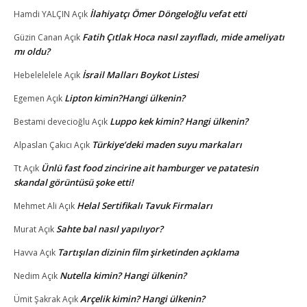
İlahiyatçı Ömer Döngeloğlu vefat etti
Hamdi YALÇIN
Açık
Fatih Çıtlak Hoca nasıl zayıfladı, mide ameliyatı
Güzin Canan
Açık
mı oldu?
İsrail Malları Boykot Listesi
Hebelelelele
Açık
Lipton kimin?Hangi ülkenin?
Egemen
Açık
Luppo kek kimin? Hangi ülkenin?
Bestami devecioğlu
Açık
Türkiye’deki maden suyu markaları
Alpaslan Çakıcı
Açık
Ünlü fast food zincirine ait hamburger ve patatesin
Tt
Açık
skandal görüntüsü şoke etti!
Helal Sertifikalı Tavuk Firmaları
Mehmet Ali
Açık
Sahte bal nasıl yapılıyor?
Murat
Açık
Tartışılan dizinin film şirketinden açıklama
Havva
Açık
Nutella kimin? Hangi ülkenin?
Nedim
Açık
Arçelik kimin? Hangi ülkenin?
Ümit Şakrak
Açık