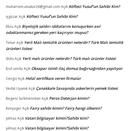
Köfteci Yusuf’un Sahibi Kim?
muharrem.unukur26@gmail.com
Açık
Köfteci Yusuf’un Sahibi Kim?
işgüzar
Açık
Biyolojik saldırı iddialarını konuşurken asıl
Ebru
Açık
odaklanmamız gereken yeri kaçırıyor muyuz?
Yerli Malı temizlik ürünleri nelerdir? Türk Malı temizlik
Timur
Açık
ürünleri listesi
Yerli malı ürünler nelerdir? Türk malı ürünler listesi
Slcks
Açık
Oksapar isimli ilaç domuz bağırsağından yapılıyor
Erol umdu
Açık
Helal sertifikası veren firmalar
Cengiz
Açık
Çanakkale Savaşında askerlerin yemek listesi
Vedat Uyanık
Açık
Peros Deterjan kimin?
Begenc turkmenistan
Açık
Fairy sahibi kimin? Fairy hangi ülkenin?
Kimyager
Açık
Vatan bilgisayar kimin?Sahibi kim?
yılmaz
Açık
Vatan bilgisayar kimin?Sahibi kim?
yılmaz
Açık