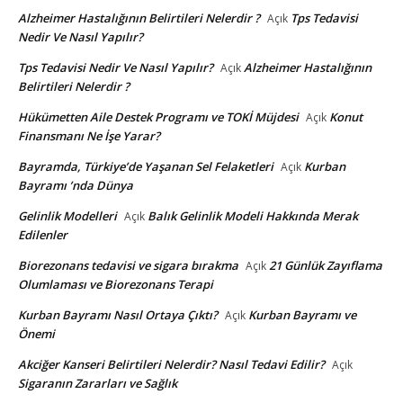
Alzheimer Hastalığının Belirtileri Nelerdir ?
Tps Tedavisi
Açık
Nedir Ve Nasıl Yapılır?
Tps Tedavisi Nedir Ve Nasıl Yapılır?
Alzheimer Hastalığının
Açık
Belirtileri Nelerdir ?
Hükümetten Aile Destek Programı ve TOKİ Müjdesi
Konut
Açık
Finansmanı Ne İşe Yarar?
Bayramda, Türkiye’de Yaşanan Sel Felaketleri
Kurban
Açık
Bayramı ’nda Dünya
Gelinlik Modelleri
Balık Gelinlik Modeli Hakkında Merak
Açık
Edilenler
Biorezonans tedavisi ve sigara bırakma
21 Günlük Zayıflama
Açık
Olumlaması ve Biorezonans Terapi
Kurban Bayramı Nasıl Ortaya Çıktı?
Kurban Bayramı ve
Açık
Önemi
Akciğer Kanseri Belirtileri Nelerdir? Nasıl Tedavi Edilir?
Açık
Sigaranın Zararları ve Sağlık