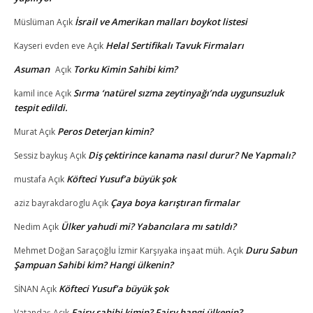
İsrail ve Amerikan malları boykot listesi
Müslüman
Açık
Helal Sertifikalı Tavuk Firmaları
Kayseri evden eve
Açık
Asuman
Torku Kimin Sahibi kim?
Açık
Sırma ‘natürel sızma zeytinyağı’nda uygunsuzluk
kamil ince
Açık
tespit edildi.
Peros Deterjan kimin?
Murat
Açık
Diş çektirince kanama nasıl durur? Ne Yapmalı?
Sessiz baykuş
Açık
Köfteci Yusuf’a büyük şok
mustafa
Açık
Çaya boya karıştıran firmalar
aziz bayrakdaroglu
Açık
Ülker yahudi mi? Yabancılara mı satıldı?
Nedim
Açık
Duru Sabun
Mehmet Doğan Saraçoğlu İzmir Karşıyaka inşaat müh.
Açık
Şampuan Sahibi kim? Hangi ülkenin?
Köfteci Yusuf’a büyük şok
SİNAN
Açık
Fairy sahibi kimin? Fairy hangi ülkenin?
Vatandaş
Açık