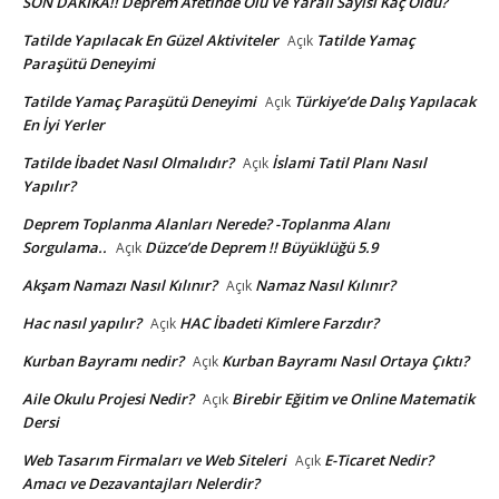
SON DAKİKA!! Deprem Afetinde Ölü Ve Yaralı Sayısı Kaç Oldu?
Tatilde Yapılacak En Güzel Aktiviteler
Tatilde Yamaç
Açık
Paraşütü Deneyimi
Tatilde Yamaç Paraşütü Deneyimi
Türkiye’de Dalış Yapılacak
Açık
En İyi Yerler
Tatilde İbadet Nasıl Olmalıdır?
İslami Tatil Planı Nasıl
Açık
Yapılır?
Deprem Toplanma Alanları Nerede? -Toplanma Alanı
Sorgulama..
Düzce’de Deprem !! Büyüklüğü 5.9
Açık
Akşam Namazı Nasıl Kılınır?
Namaz Nasıl Kılınır?
Açık
Hac nasıl yapılır?
HAC İbadeti Kimlere Farzdır?
Açık
Kurban Bayramı nedir?
Kurban Bayramı Nasıl Ortaya Çıktı?
Açık
Aile Okulu Projesi Nedir?
Birebir Eğitim ve Online Matematik
Açık
Dersi
Web Tasarım Firmaları ve Web Siteleri
E-Ticaret Nedir?
Açık
Amacı ve Dezavantajları Nelerdir?