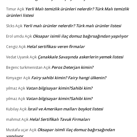
Yerli Malı temizlik ürünleri nelerdir? Türk Malı temizlik
Timur
Açık
ürünleri listesi
Yerli malı ürünler nelerdir? Türk malı ürünler listesi
Slcks
Açık
Oksapar isimli ilaç domuz bağırsağından yapılıyor
Erol umdu
Açık
Helal sertifikası veren firmalar
Cengiz
Açık
Çanakkale Savaşında askerlerin yemek listesi
Vedat Uyanık
Açık
Peros Deterjan kimin?
Begenc turkmenistan
Açık
Fairy sahibi kimin? Fairy hangi ülkenin?
Kimyager
Açık
Vatan bilgisayar kimin?Sahibi kim?
yılmaz
Açık
Vatan bilgisayar kimin?Sahibi kim?
yılmaz
Açık
İsrail ve Amerikan malları boykot listesi
Kubilay
Açık
Helal Sertifikalı Tavuk Firmaları
mahmut
Açık
Oksapar isimli ilaç domuz bağırsağından
Mustafa uçar
Açık
yapılıyor