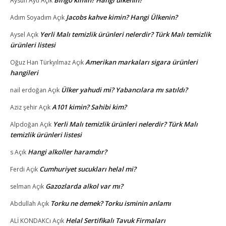
Bingo kimin? Hangi ülkenin?
Aysun Aytı
Açık
Jacobs kahve kimin? Hangi Ülkenin?
Adım Soyadım
Açık
Yerli Malı temizlik ürünleri nelerdir? Türk Malı temizlik
Aysel
Açık
ürünleri listesi
Amerikan markaları sigara ürünleri
Oğuz Han Türkyılmaz
Açık
hangileri
Ülker yahudi mi? Yabancılara mı satıldı?
nail erdoğan
Açık
A101 kimin? Sahibi kim?
Aziz şehir
Açık
Yerli Malı temizlik ürünleri nelerdir? Türk Malı
Alpdoğan
Açık
temizlik ürünleri listesi
Hangi alkoller haramdır?
s
Açık
Cumhuriyet sucukları helal mi?
Ferdi
Açık
Gazozlarda alkol var mı?
selman
Açık
Torku ne demek? Torku isminin anlamı
Abdullah
Açık
Helal Sertifikalı Tavuk Firmaları
ALİ KONDAKCı
Açık