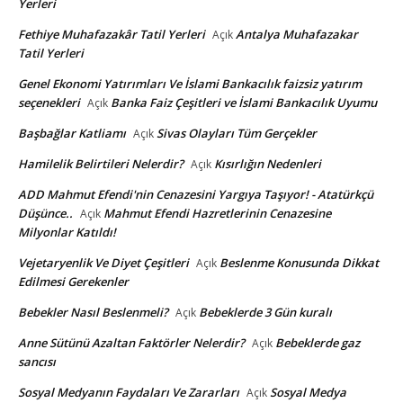
Yerleri
Fethiye Muhafazakâr Tatil Yerleri
Antalya Muhafazakar
Açık
Tatil Yerleri
Genel Ekonomi Yatırımları Ve İslami Bankacılık faizsiz yatırım
seçenekleri
Banka Faiz Çeşitleri ve İslami Bankacılık Uyumu
Açık
Başbağlar Katliamı
Sivas Olayları Tüm Gerçekler
Açık
Hamilelik Belirtileri Nelerdir?
Kısırlığın Nedenleri
Açık
ADD Mahmut Efendi'nin Cenazesini Yargıya Taşıyor! - Atatürkçü
Düşünce..
Mahmut Efendi Hazretlerinin Cenazesine
Açık
Milyonlar Katıldı!
Vejetaryenlik Ve Diyet Çeşitleri
Beslenme Konusunda Dikkat
Açık
Edilmesi Gerekenler
Bebekler Nasıl Beslenmeli?
Bebeklerde 3 Gün kuralı
Açık
Anne Sütünü Azaltan Faktörler Nelerdir?
Bebeklerde gaz
Açık
sancısı
Sosyal Medyanın Faydaları Ve Zararları
Sosyal Medya
Açık