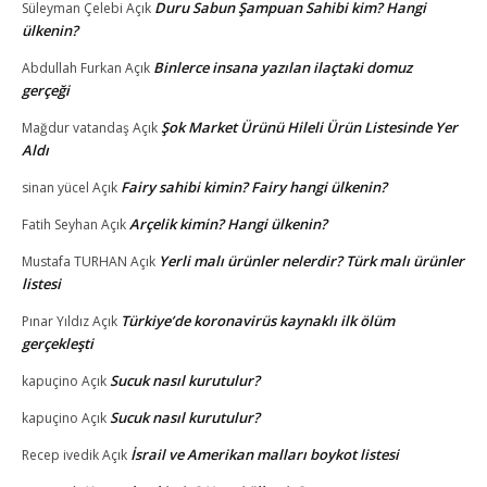
Duru Sabun Şampuan Sahibi kim? Hangi
Süleyman Çelebi
Açık
ülkenin?
Binlerce insana yazılan ilaçtaki domuz
Abdullah Furkan
Açık
gerçeği
Şok Market Ürünü Hileli Ürün Listesinde Yer
Mağdur vatandaş
Açık
Aldı
Fairy sahibi kimin? Fairy hangi ülkenin?
sinan yücel
Açık
Arçelik kimin? Hangi ülkenin?
Fatih Seyhan
Açık
Yerli malı ürünler nelerdir? Türk malı ürünler
Mustafa TURHAN
Açık
listesi
Türkiye’de koronavirüs kaynaklı ilk ölüm
Pınar Yıldız
Açık
gerçekleşti
Sucuk nasıl kurutulur?
kapuçino
Açık
Sucuk nasıl kurutulur?
kapuçino
Açık
İsrail ve Amerikan malları boykot listesi
Recep ivedik
Açık