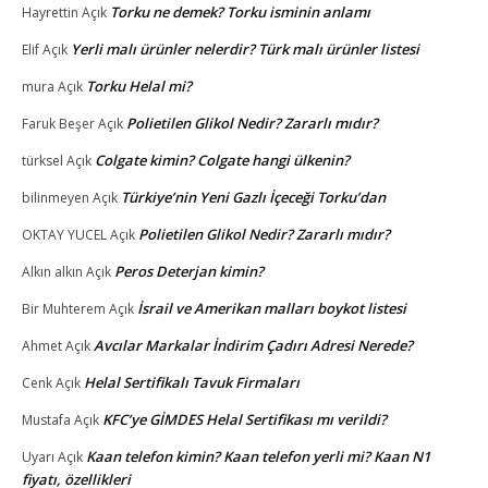
Torku ne demek? Torku isminin anlamı
Hayrettin
Açık
Yerli malı ürünler nelerdir? Türk malı ürünler listesi
Elif
Açık
Torku Helal mi?
mura
Açık
Polietilen Glikol Nedir? Zararlı mıdır?
Faruk Beşer
Açık
Colgate kimin? Colgate hangi ülkenin?
türksel
Açık
Türkiye’nin Yeni Gazlı İçeceği Torku’dan
bilinmeyen
Açık
Polietilen Glikol Nedir? Zararlı mıdır?
OKTAY YUCEL
Açık
Peros Deterjan kimin?
Alkın alkın
Açık
İsrail ve Amerikan malları boykot listesi
Bir Muhterem
Açık
Avcılar Markalar İndirim Çadırı Adresi Nerede?
Ahmet
Açık
Helal Sertifikalı Tavuk Firmaları
Cenk
Açık
KFC’ye GİMDES Helal Sertifikası mı verildi?
Mustafa
Açık
Kaan telefon kimin? Kaan telefon yerli mi? Kaan N1
Uyarı
Açık
fiyatı, özellikleri