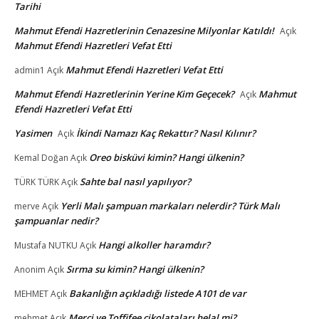
Tarihi
Mahmut Efendi Hazretlerinin Cenazesine Milyonlar Katıldı!
Açık
Mahmut Efendi Hazretleri Vefat Etti
Mahmut Efendi Hazretleri Vefat Etti
admin1
Açık
Mahmut Efendi Hazretlerinin Yerine Kim Geçecek?
Mahmut
Açık
Efendi Hazretleri Vefat Etti
Yasimen
İkindi Namazı Kaç Rekattır? Nasıl Kılınır?
Açık
Oreo bisküvi kimin? Hangi ülkenin?
Kemal Doğan
Açık
Sahte bal nasıl yapılıyor?
TÜRK TÜRK
Açık
Yerli Malı şampuan markaları nelerdir? Türk Malı
merve
Açık
şampuanlar nedir?
Hangi alkoller haramdır?
Mustafa NUTKU
Açık
Sırma su kimin? Hangi ülkenin?
Anonim
Açık
Bakanlığın açıkladığı listede A101 de var
MEHMET
Açık
Merci ve Toffifee çikolataları helal mi?
mehmet
Açık