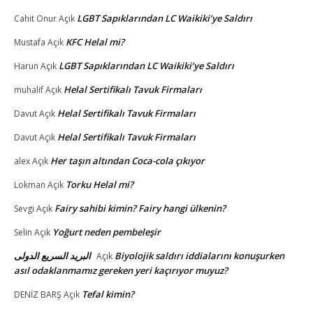
LGBT Sapıklarından LC Waikiki’ye Saldırı
Cahit Onur
Açık
KFC Helal mi?
Mustafa
Açık
LGBT Sapıklarından LC Waikiki’ye Saldırı
Harun
Açık
Helal Sertifikalı Tavuk Firmaları
muhalif
Açık
Helal Sertifikalı Tavuk Firmaları
Davut
Açık
Helal Sertifikalı Tavuk Firmaları
Davut
Açık
Her taşın altından Coca-cola çıkıyor
alex
Açık
Torku Helal mi?
Lokman
Açık
Fairy sahibi kimin? Fairy hangi ülkenin?
Sevgi
Açık
Yoğurt neden pembeleşir
Selin
Açık
البريد السريع الدولى
Biyolojik saldırı iddialarını konuşurken
Açık
asıl odaklanmamız gereken yeri kaçırıyor muyuz?
Tefal kimin?
DENİZ BARŞ
Açık