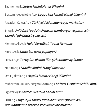
Lipton kimin?Hangi ülkenin?
Egemen
Açık
Luppo kek kimin? Hangi ülkenin?
Bestami devecioğlu
Açık
Türkiye’deki maden suyu markaları
Alpaslan Çakıcı
Açık
Ünlü fast food zincirine ait hamburger ve patatesin
Tt
Açık
skandal görüntüsü şoke etti!
Helal Sertifikalı Tavuk Firmaları
Mehmet Ali
Açık
Sahte bal nasıl yapılıyor?
Murat
Açık
Tartışılan dizinin film şirketinden açıklama
Havva
Açık
Nutella kimin? Hangi ülkenin?
Nedim
Açık
Arçelik kimin? Hangi ülkenin?
Ümit Şakrak
Açık
Köfteci Yusuf’un Sahibi Kim?
muharrem.unukur26@gmail.com
Açık
Köfteci Yusuf’un Sahibi Kim?
işgüzar
Açık
Biyolojik saldırı iddialarını konuşurken asıl
Ebru
Açık
odaklanmamız gereken yeri kaçırıyor muyuz?