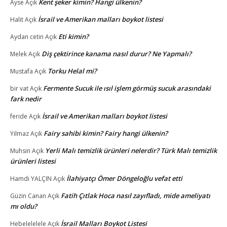
Kent şeker kimin? Hangi ülkenin?
Ayse
Açık
İsrail ve Amerikan malları boykot listesi
Halit
Açık
Eti kimin?
Aydan cetin
Açık
Diş çektirince kanama nasıl durur? Ne Yapmalı?
Melek
Açık
Torku Helal mi?
Mustafa
Açık
Fermente Sucuk ile ısıl işlem görmüş sucuk arasındaki
bir vat
Açık
fark nedir
İsrail ve Amerikan malları boykot listesi
feride
Açık
Fairy sahibi kimin? Fairy hangi ülkenin?
Yılmaz
Açık
Yerli Malı temizlik ürünleri nelerdir? Türk Malı temizlik
Muhsin
Açık
ürünleri listesi
İlahiyatçı Ömer Döngeloğlu vefat etti
Hamdi YALÇIN
Açık
Fatih Çıtlak Hoca nasıl zayıfladı, mide ameliyatı
Güzin Canan
Açık
mı oldu?
İsrail Malları Boykot Listesi
Hebelelelele
Açık