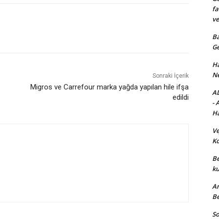
fa
ve
Ba
Ge
Ha
Ne
Sonraki İçerik
Migros ve Carrefour marka yağda yapılan hile ifşa
AD
edildi
- 
Ha
Ve
Ko
Be
ku
An
Be
So