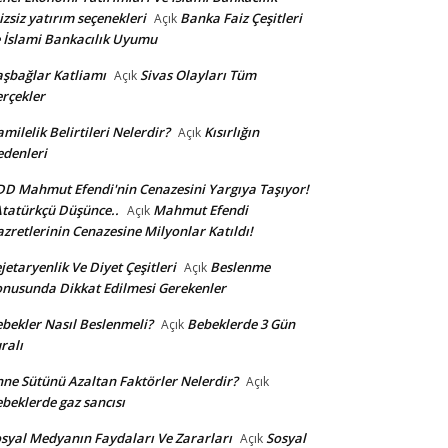
izsiz yatırım seçenekleri
Banka Faiz Çeşitleri
Açık
 İslami Bankacılık Uyumu
şbağlar Katliamı
Sivas Olayları Tüm
Açık
rçekler
milelik Belirtileri Nelerdir?
Kısırlığın
Açık
denleri
D Mahmut Efendi'nin Cenazesini Yargıya Taşıyor!
Atatürkçü Düşünce..
Mahmut Efendi
Açık
zretlerinin Cenazesine Milyonlar Katıldı!
jetaryenlik Ve Diyet Çeşitleri
Beslenme
Açık
nusunda Dikkat Edilmesi Gerekenler
bekler Nasıl Beslenmeli?
Bebeklerde 3 Gün
Açık
ralı
ne Sütünü Azaltan Faktörler Nelerdir?
Açık
beklerde gaz sancısı
syal Medyanın Faydaları Ve Zararları
Sosyal
Açık