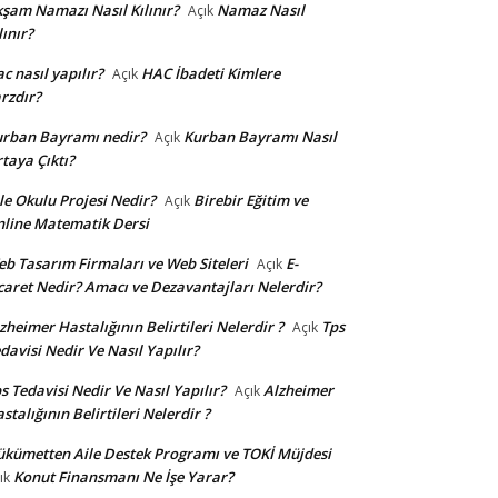
şam Namazı Nasıl Kılınır?
Namaz Nasıl
Açık
lınır?
c nasıl yapılır?
HAC İbadeti Kimlere
Açık
rzdır?
rban Bayramı nedir?
Kurban Bayramı Nasıl
Açık
taya Çıktı?
le Okulu Projesi Nedir?
Birebir Eğitim ve
Açık
line Matematik Dersi
b Tasarım Firmaları ve Web Siteleri
E-
Açık
caret Nedir? Amacı ve Dezavantajları Nelerdir?
zheimer Hastalığının Belirtileri Nelerdir ?
Tps
Açık
davisi Nedir Ve Nasıl Yapılır?
s Tedavisi Nedir Ve Nasıl Yapılır?
Alzheimer
Açık
stalığının Belirtileri Nelerdir ?
kümetten Aile Destek Programı ve TOKİ Müjdesi
Konut Finansmanı Ne İşe Yarar?
ık