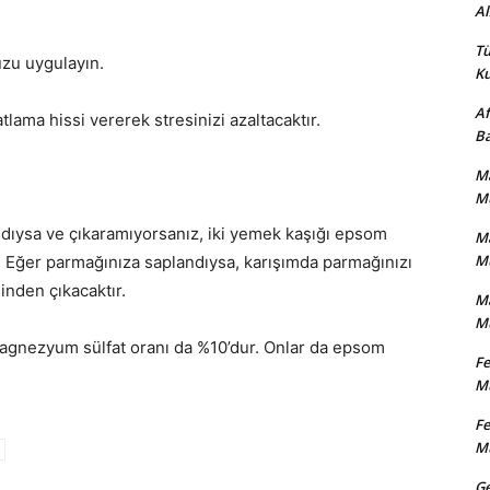
Al
Tü
uzu uygulayın.
Ku
Af
tlama hissi vererek stresinizi azaltacaktır.
Ba
Ma
Mu
dıysa ve çıkaramıyorsanız, iki yemek kaşığı epsom
Ma
Mu
n. Eğer parmağınıza saplandıysa, karışımda parmağınızı
ğinden çıkacaktır.
Ma
Mu
magnezyum sülfat oranı da %10’dur. Onlar da epsom
Fe
Mu
Fe
Mu
Ge