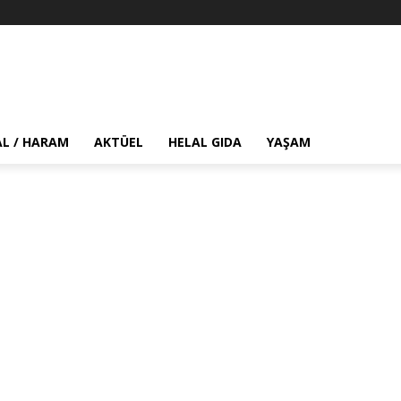
AL / HARAM
AKTÜEL
HELAL GIDA
YAŞAM