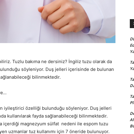
D
Ed
Ya
liriz. Tuzlu bakıma ne dersiniz? İngiliz tuzu olarak da
Ta
Y
i bulunduğu söyleniyor. Duş jelleri içerisinde de bulunan
sağlanabileceği bilinmektedir.
Ta
Da
Ta
Pl
n iyileştirici özelliği bulunduğu söyleniyor. Duş jelleri
De
nda kullanılarak fayda sağlanabileceği bilinmektedir.
Al
da içerdiği magnezyum sülfat nedeni ile espom tuzu
Bü
leyen uzmanlar tuz kullanımı için 7 öneride bulunuyor.