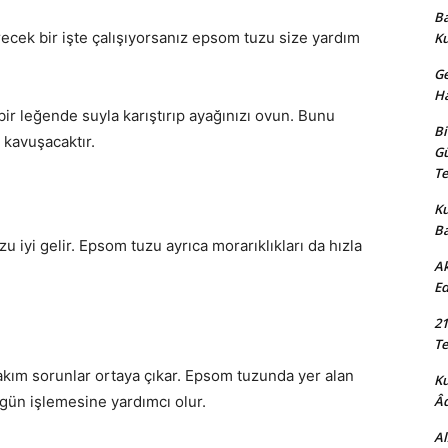
Ba
cek bir işte çalışıyorsanız epsom tuzu size yardım
K
Ge
Ha
ir leğende suyla karıştırıp ayağınızı ovun. Bunu
Bi
 kavuşacaktır.
Gü
Te
Ku
B
iyi gelir. Epsom tuzu ayrıca morarıklıkları da hızla
Ak
Ed
21
Te
akım sorunlar ortaya çıkar. Epsom tuzunda yer alan
K
gün işlemesine yardımcı olur.
Âd
Al