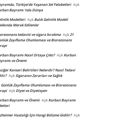
yramda, Türkiye’de Yaşanan Sel Felaketleri
Açık
urban Bayramı ’nda Dünya
linlik Modelleri
Balık Gelinlik Modeli
Açık
kkında Merak Edilenler
orezonans tedavisi ve sigara bırakma
21
Açık
nlük Zayıflama Olumlaması ve Biorezonans
rapi
rban Bayramı Nasıl Ortaya Çıktı?
Kurban
Açık
ayramı ve Önemi
ciğer Kanseri Belirtileri Nelerdir? Nasıl Tedavi
ilir?
Sigaranın Zararları ve Sağlık
Açık
 Günlük Zayıflama Olumlaması ve Biorezonans
rapi
Diyet ve Diyetisyen
Açık
urban Bayramı ve Önemi
Kurban Bayramı
Açık
etleri
zheimer Hastalığı İçin Hangi Bölüme Gidilir?
Açık