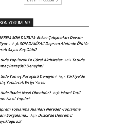
Devamını Göster
SON YORUMLAR
EPREM SON DURUM- Enkaz Çalışmaları Devam
iyor..
SON DAKİKA!! Deprem Afetinde Ölü Ve
Açık
ralı Sayısı Kaç Oldu?
tilde Yapılacak En Güzel Aktiviteler
Tatilde
Açık
amaç Paraşütü Deneyimi
tilde Yamaç Paraşütü Deneyimi
Türkiye’de
Açık
lış Yapılacak En İyi Yerler
tilde İbadet Nasıl Olmalıdır?
İslami Tatil
Açık
anı Nasıl Yapılır?
prem Toplanma Alanları Nerede? -Toplanma
anı Sorgulama..
Düzce’de Deprem !!
Açık
yüklüğü 5.9