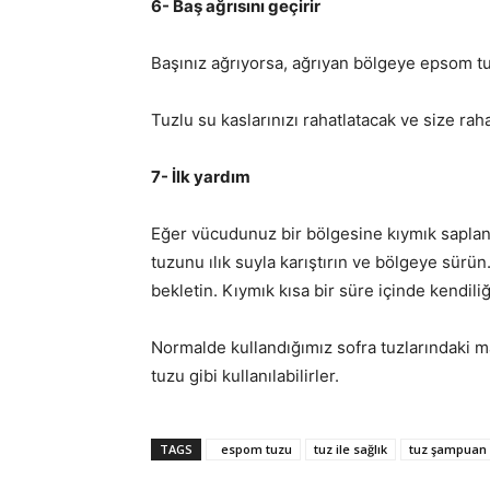
6- Baş ağrısını geçirir
Başınız ağrıyorsa, ağrıyan bölgeye epsom t
Tuzlu su kaslarınızı rahatlatacak ve size raha
7- İlk yardım
Eğer vücudunuz bir bölgesine kıymık saplan
tuzunu ılık suyla karıştırın ve bölgeye sürü
bekletin. Kıymık kısa bir süre içinde kendili
Normalde kullandığımız sofra tuzlarındaki 
tuzu gibi kullanılabilirler.
TAGS
espom tuzu
tuz ile sağlık
tuz şampuan