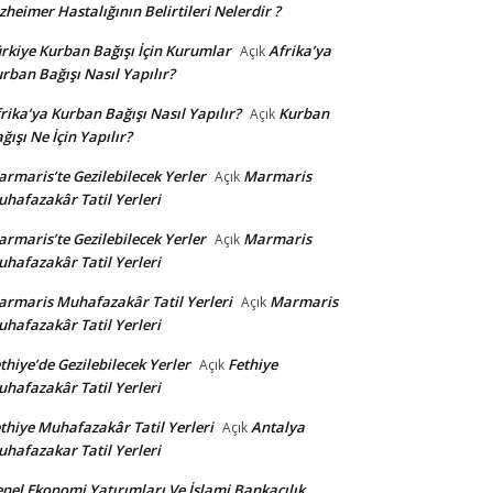
zheimer Hastalığının Belirtileri Nelerdir ?
rkiye Kurban Bağışı İçin Kurumlar
Afrika’ya
Açık
rban Bağışı Nasıl Yapılır?
rika’ya Kurban Bağışı Nasıl Yapılır?
Kurban
Açık
ğışı Ne İçin Yapılır?
rmaris’te Gezilebilecek Yerler
Marmaris
Açık
hafazakâr Tatil Yerleri
rmaris’te Gezilebilecek Yerler
Marmaris
Açık
hafazakâr Tatil Yerleri
rmaris Muhafazakâr Tatil Yerleri
Marmaris
Açık
hafazakâr Tatil Yerleri
thiye’de Gezilebilecek Yerler
Fethiye
Açık
hafazakâr Tatil Yerleri
thiye Muhafazakâr Tatil Yerleri
Antalya
Açık
hafazakar Tatil Yerleri
nel Ekonomi Yatırımları Ve İslami Bankacılık