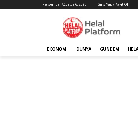
Perşembe, Ağustos 6, 2026
Giriş Yap / Kayıt Ol
EKONOMI
DÜNYA
GÜNDEM
HEL