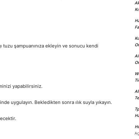
Ak
Kı
Ha
Fa
Ku
Or
ğı tuzu şampuanınıza ekleyin ve sonucu kendi
Ai
On
We
Ti
inizi yapabilirsiniz.
Al
Te
linde uygulayın. Bekledikten sonra ılık suyla yıkayın.
Tp
Ha
ecektir.
Hü
Aç