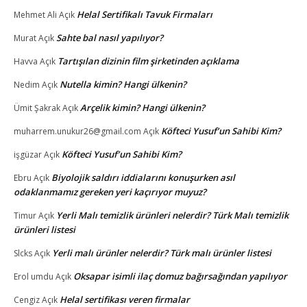
Helal Sertifikalı Tavuk Firmaları
Mehmet Ali
Açık
Sahte bal nasıl yapılıyor?
Murat
Açık
Tartışılan dizinin film şirketinden açıklama
Havva
Açık
Nutella kimin? Hangi ülkenin?
Nedim
Açık
Arçelik kimin? Hangi ülkenin?
Ümit Şakrak
Açık
Köfteci Yusuf’un Sahibi Kim?
muharrem.unukur26@gmail.com
Açık
Köfteci Yusuf’un Sahibi Kim?
işgüzar
Açık
Biyolojik saldırı iddialarını konuşurken asıl
Ebru
Açık
odaklanmamız gereken yeri kaçırıyor muyuz?
Yerli Malı temizlik ürünleri nelerdir? Türk Malı temizlik
Timur
Açık
ürünleri listesi
Yerli malı ürünler nelerdir? Türk malı ürünler listesi
Slcks
Açık
Oksapar isimli ilaç domuz bağırsağından yapılıyor
Erol umdu
Açık
Helal sertifikası veren firmalar
Cengiz
Açık