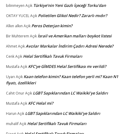
Türkiye’nin Yeni Gazlı İçeceği Torku’dan
bilinmeyen
Açık
Polietilen Glikol Nedir? Zararlı mıdır?
OKTAY YUCEL
Açık
Peros Deterjan kimin?
Alkın alkın
Açık
İsrail ve Amerikan malları boykot listesi
Bir Muhterem
Açık
Avcılar Markalar İndirim Çadırı Adresi Nerede?
Ahmet
Açık
Helal Sertifikalı Tavuk Firmaları
Cenk
Açık
KFC’ye GİMDES Helal Sertifikası mı verildi?
Mustafa
Açık
Kaan telefon kimin? Kaan telefon yerli mi? Kaan N1
Uyarı
Açık
fiyatı, özellikleri
LGBT Sapıklarından LC Waikiki’ye Saldırı
Cahit Onur
Açık
KFC Helal mi?
Mustafa
Açık
LGBT Sapıklarından LC Waikiki’ye Saldırı
Harun
Açık
Helal Sertifikalı Tavuk Firmaları
muhalif
Açık
Helal Sertifikalı Tavuk Firmaları
Davut
Açık