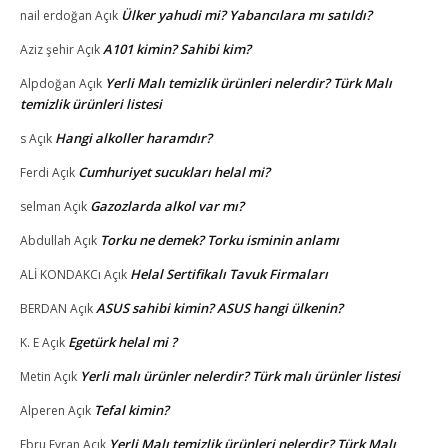
Ülker yahudi mi? Yabancılara mı satıldı?
nail erdoğan
Açık
A101 kimin? Sahibi kim?
Aziz şehir
Açık
Yerli Malı temizlik ürünleri nelerdir? Türk Malı
Alpdoğan
Açık
temizlik ürünleri listesi
Hangi alkoller haramdır?
s
Açık
Cumhuriyet sucukları helal mi?
Ferdi
Açık
Gazozlarda alkol var mı?
selman
Açık
Torku ne demek? Torku isminin anlamı
Abdullah
Açık
Helal Sertifikalı Tavuk Firmaları
ALİ KONDAKCı
Açık
ASUS sahibi kimin? ASUS hangi ülkenin?
BERDAN
Açık
Egetürk helal mi ?
K. E
Açık
Yerli malı ürünler nelerdir? Türk malı ürünler listesi
Metin
Açık
Tefal kimin?
Alperen
Açık
Yerli Malı temizlik ürünleri nelerdir? Türk Malı
Ebru Evran
Açık