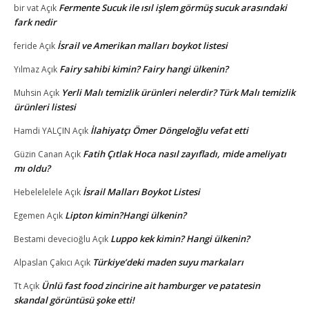
Fermente Sucuk ile ısıl işlem görmüş sucuk arasındaki
bir vat
Açık
fark nedir
İsrail ve Amerikan malları boykot listesi
feride
Açık
Fairy sahibi kimin? Fairy hangi ülkenin?
Yılmaz
Açık
Yerli Malı temizlik ürünleri nelerdir? Türk Malı temizlik
Muhsin
Açık
ürünleri listesi
İlahiyatçı Ömer Döngeloğlu vefat etti
Hamdi YALÇIN
Açık
Fatih Çıtlak Hoca nasıl zayıfladı, mide ameliyatı
Güzin Canan
Açık
mı oldu?
İsrail Malları Boykot Listesi
Hebelelelele
Açık
Lipton kimin?Hangi ülkenin?
Egemen
Açık
Luppo kek kimin? Hangi ülkenin?
Bestami devecioğlu
Açık
Türkiye’deki maden suyu markaları
Alpaslan Çakıcı
Açık
Ünlü fast food zincirine ait hamburger ve patatesin
Tt
Açık
skandal görüntüsü şoke etti!