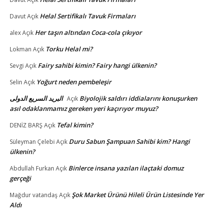
Helal Sertifikalı Tavuk Firmaları
Davut
Açık
Her taşın altından Coca-cola çıkıyor
alex
Açık
Torku Helal mi?
Lokman
Açık
Fairy sahibi kimin? Fairy hangi ülkenin?
Sevgi
Açık
Yoğurt neden pembeleşir
Selin
Açık
البريد السريع الدولى
Biyolojik saldırı iddialarını konuşurken
Açık
asıl odaklanmamız gereken yeri kaçırıyor muyuz?
Tefal kimin?
DENİZ BARŞ
Açık
Duru Sabun Şampuan Sahibi kim? Hangi
Süleyman Çelebi
Açık
ülkenin?
Binlerce insana yazılan ilaçtaki domuz
Abdullah Furkan
Açık
gerçeği
Şok Market Ürünü Hileli Ürün Listesinde Yer
Mağdur vatandaş
Açık
Aldı