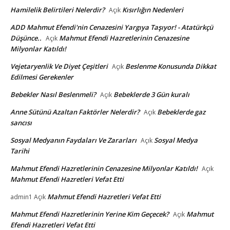
Hamilelik Belirtileri Nelerdir?
Kısırlığın Nedenleri
Açık
ADD Mahmut Efendi'nin Cenazesini Yargıya Taşıyor! - Atatürkçü
Düşünce..
Mahmut Efendi Hazretlerinin Cenazesine
Açık
Milyonlar Katıldı!
Vejetaryenlik Ve Diyet Çeşitleri
Beslenme Konusunda Dikkat
Açık
Edilmesi Gerekenler
Bebekler Nasıl Beslenmeli?
Bebeklerde 3 Gün kuralı
Açık
Anne Sütünü Azaltan Faktörler Nelerdir?
Bebeklerde gaz
Açık
sancısı
Sosyal Medyanın Faydaları Ve Zararları
Sosyal Medya
Açık
Tarihi
Mahmut Efendi Hazretlerinin Cenazesine Milyonlar Katıldı!
Açık
Mahmut Efendi Hazretleri Vefat Etti
Mahmut Efendi Hazretleri Vefat Etti
admin1
Açık
Mahmut Efendi Hazretlerinin Yerine Kim Geçecek?
Mahmut
Açık
Efendi Hazretleri Vefat Etti