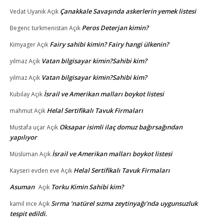
Çanakkale Savaşında askerlerin yemek listesi
Vedat Uyanık
Açık
Peros Deterjan kimin?
Begenc turkmenistan
Açık
Fairy sahibi kimin? Fairy hangi ülkenin?
Kimyager
Açık
Vatan bilgisayar kimin?Sahibi kim?
yılmaz
Açık
Vatan bilgisayar kimin?Sahibi kim?
yılmaz
Açık
İsrail ve Amerikan malları boykot listesi
Kubilay
Açık
Helal Sertifikalı Tavuk Firmaları
mahmut
Açık
Oksapar isimli ilaç domuz bağırsağından
Mustafa uçar
Açık
yapılıyor
İsrail ve Amerikan malları boykot listesi
Müslüman
Açık
Helal Sertifikalı Tavuk Firmaları
Kayseri evden eve
Açık
Asuman
Torku Kimin Sahibi kim?
Açık
Sırma ‘natürel sızma zeytinyağı’nda uygunsuzluk
kamil ince
Açık
tespit edildi.