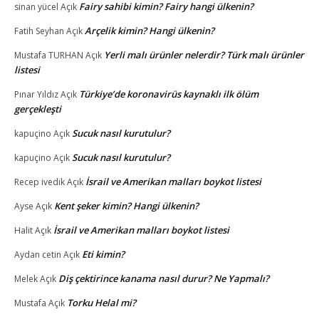
Fairy sahibi kimin? Fairy hangi ülkenin?
sinan yücel
Açık
Arçelik kimin? Hangi ülkenin?
Fatih Seyhan
Açık
Yerli malı ürünler nelerdir? Türk malı ürünler
Mustafa TURHAN
Açık
listesi
Türkiye’de koronavirüs kaynaklı ilk ölüm
Pınar Yıldız
Açık
gerçekleşti
Sucuk nasıl kurutulur?
kapuçino
Açık
Sucuk nasıl kurutulur?
kapuçino
Açık
İsrail ve Amerikan malları boykot listesi
Recep ivedik
Açık
Kent şeker kimin? Hangi ülkenin?
Ayse
Açık
İsrail ve Amerikan malları boykot listesi
Halit
Açık
Eti kimin?
Aydan cetin
Açık
Diş çektirince kanama nasıl durur? Ne Yapmalı?
Melek
Açık
Torku Helal mi?
Mustafa
Açık