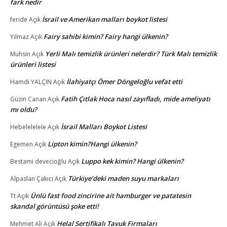
fark nedir
İsrail ve Amerikan malları boykot listesi
feride
Açık
Fairy sahibi kimin? Fairy hangi ülkenin?
Yılmaz
Açık
Yerli Malı temizlik ürünleri nelerdir? Türk Malı temizlik
Muhsin
Açık
ürünleri listesi
İlahiyatçı Ömer Döngeloğlu vefat etti
Hamdi YALÇIN
Açık
Fatih Çıtlak Hoca nasıl zayıfladı, mide ameliyatı
Güzin Canan
Açık
mı oldu?
İsrail Malları Boykot Listesi
Hebelelelele
Açık
Lipton kimin?Hangi ülkenin?
Egemen
Açık
Luppo kek kimin? Hangi ülkenin?
Bestami devecioğlu
Açık
Türkiye’deki maden suyu markaları
Alpaslan Çakıcı
Açık
Ünlü fast food zincirine ait hamburger ve patatesin
Tt
Açık
skandal görüntüsü şoke etti!
Helal Sertifikalı Tavuk Firmaları
Mehmet Ali
Açık