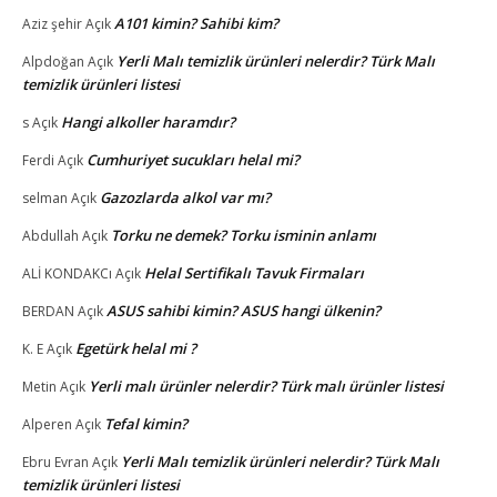
A101 kimin? Sahibi kim?
Aziz şehir
Açık
Yerli Malı temizlik ürünleri nelerdir? Türk Malı
Alpdoğan
Açık
temizlik ürünleri listesi
Hangi alkoller haramdır?
s
Açık
Cumhuriyet sucukları helal mi?
Ferdi
Açık
Gazozlarda alkol var mı?
selman
Açık
Torku ne demek? Torku isminin anlamı
Abdullah
Açık
Helal Sertifikalı Tavuk Firmaları
ALİ KONDAKCı
Açık
ASUS sahibi kimin? ASUS hangi ülkenin?
BERDAN
Açık
Egetürk helal mi ?
K. E
Açık
Yerli malı ürünler nelerdir? Türk malı ürünler listesi
Metin
Açık
Tefal kimin?
Alperen
Açık
Yerli Malı temizlik ürünleri nelerdir? Türk Malı
Ebru Evran
Açık
temizlik ürünleri listesi