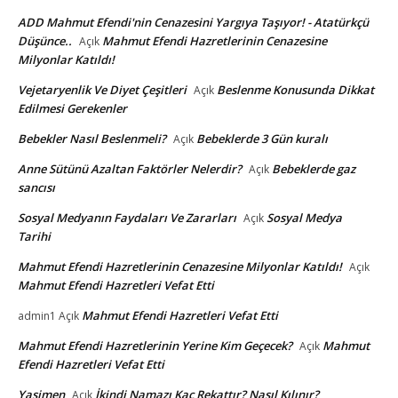
ADD Mahmut Efendi'nin Cenazesini Yargıya Taşıyor! - Atatürkçü
Düşünce..
Mahmut Efendi Hazretlerinin Cenazesine
Açık
Milyonlar Katıldı!
Vejetaryenlik Ve Diyet Çeşitleri
Beslenme Konusunda Dikkat
Açık
Edilmesi Gerekenler
Bebekler Nasıl Beslenmeli?
Bebeklerde 3 Gün kuralı
Açık
Anne Sütünü Azaltan Faktörler Nelerdir?
Bebeklerde gaz
Açık
sancısı
Sosyal Medyanın Faydaları Ve Zararları
Sosyal Medya
Açık
Tarihi
Mahmut Efendi Hazretlerinin Cenazesine Milyonlar Katıldı!
Açık
Mahmut Efendi Hazretleri Vefat Etti
Mahmut Efendi Hazretleri Vefat Etti
admin1
Açık
Mahmut Efendi Hazretlerinin Yerine Kim Geçecek?
Mahmut
Açık
Efendi Hazretleri Vefat Etti
Yasimen
İkindi Namazı Kaç Rekattır? Nasıl Kılınır?
Açık