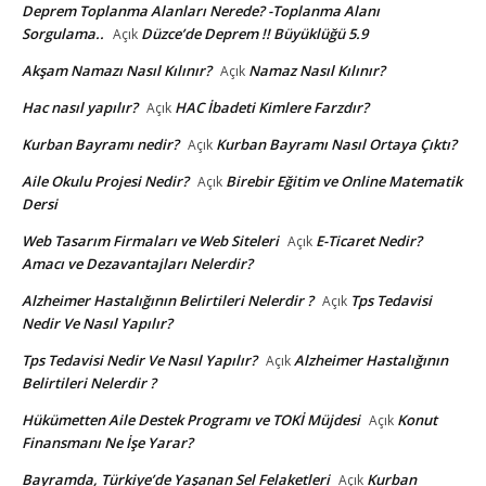
Deprem Toplanma Alanları Nerede? -Toplanma Alanı
Sorgulama..
Düzce’de Deprem !! Büyüklüğü 5.9
Açık
Akşam Namazı Nasıl Kılınır?
Namaz Nasıl Kılınır?
Açık
Hac nasıl yapılır?
HAC İbadeti Kimlere Farzdır?
Açık
Kurban Bayramı nedir?
Kurban Bayramı Nasıl Ortaya Çıktı?
Açık
Aile Okulu Projesi Nedir?
Birebir Eğitim ve Online Matematik
Açık
Dersi
Web Tasarım Firmaları ve Web Siteleri
E-Ticaret Nedir?
Açık
Amacı ve Dezavantajları Nelerdir?
Alzheimer Hastalığının Belirtileri Nelerdir ?
Tps Tedavisi
Açık
Nedir Ve Nasıl Yapılır?
Tps Tedavisi Nedir Ve Nasıl Yapılır?
Alzheimer Hastalığının
Açık
Belirtileri Nelerdir ?
Hükümetten Aile Destek Programı ve TOKİ Müjdesi
Konut
Açık
Finansmanı Ne İşe Yarar?
Bayramda, Türkiye’de Yaşanan Sel Felaketleri
Kurban
Açık