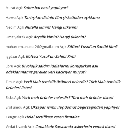
Sahte bal nasıl yapılıyor?
Murat
Açık
Tartışılan dizinin film şirketinden açıklama
Havva
Açık
Nutella kimin? Hangi ülkenin?
Nedim
Açık
Arçelik kimin? Hangi ülkenin?
Ümit Şakrak
Açık
Köfteci Yusuf’un Sahibi Kim?
muharrem.unukur26@gmail.com
Açık
Köfteci Yusuf’un Sahibi Kim?
işgüzar
Açık
Biyolojik saldırı iddialarını konuşurken asıl
Ebru
Açık
odaklanmamız gereken yeri kaçırıyor muyuz?
Yerli Malı temizlik ürünleri nelerdir? Türk Malı temizlik
Timur
Açık
ürünleri listesi
Yerli malı ürünler nelerdir? Türk malı ürünler listesi
Slcks
Açık
Oksapar isimli ilaç domuz bağırsağından yapılıyor
Erol umdu
Açık
Helal sertifikası veren firmalar
Cengiz
Açık
Çanakkale Savaşında askerlerin yemek listesi
Vedat Uyanık
Açık