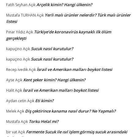
Arçelik kimin? Hangi ülkenin?
Fatih Seyhan
Açık
Yerli malı ürünler nelerdir? Türk malı ürünler
Mustafa TURHAN
Açık
listesi
Türkiye’de koronavirüs kaynaklı ilk ölüm
Pınar Yıldız
Açık
gerçekleşti
Sucuk nasıl kurutulur?
kapuçino
Açık
Sucuk nasıl kurutulur?
kapuçino
Açık
İsrail ve Amerikan malları boykot listesi
Recep ivedik
Açık
Kent şeker kimin? Hangi ülkenin?
Ayse
Açık
İsrail ve Amerikan malları boykot listesi
Halit
Açık
Eti kimin?
Aydan cetin
Açık
Diş çektirince kanama nasıl durur? Ne Yapmalı?
Melek
Açık
Torku Helal mi?
Mustafa
Açık
Fermente Sucuk ile ısıl işlem görmüş sucuk arasındaki
bir vat
Açık