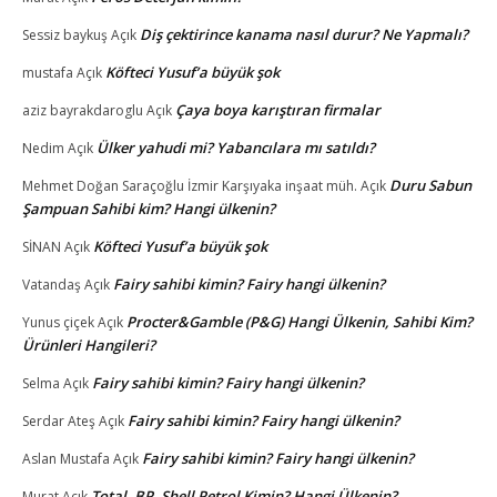
Diş çektirince kanama nasıl durur? Ne Yapmalı?
Sessiz baykuş
Açık
Köfteci Yusuf’a büyük şok
mustafa
Açık
Çaya boya karıştıran firmalar
aziz bayrakdaroglu
Açık
Ülker yahudi mi? Yabancılara mı satıldı?
Nedim
Açık
Duru Sabun
Mehmet Doğan Saraçoğlu İzmir Karşıyaka inşaat müh.
Açık
Şampuan Sahibi kim? Hangi ülkenin?
Köfteci Yusuf’a büyük şok
SİNAN
Açık
Fairy sahibi kimin? Fairy hangi ülkenin?
Vatandaş
Açık
Procter&Gamble (P&G) Hangi Ülkenin, Sahibi Kim?
Yunus çiçek
Açık
Ürünleri Hangileri?
Fairy sahibi kimin? Fairy hangi ülkenin?
Selma
Açık
Fairy sahibi kimin? Fairy hangi ülkenin?
Serdar Ateş
Açık
Fairy sahibi kimin? Fairy hangi ülkenin?
Aslan Mustafa
Açık
Total, BP, Shell Petrol Kimin? Hangi Ülkenin?
Murat
Açık