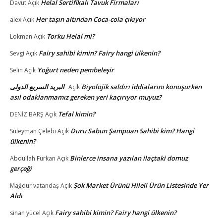
Helal Sertifikalı Tavuk Firmaları
Davut
Açık
Her taşın altından Coca-cola çıkıyor
alex
Açık
Torku Helal mi?
Lokman
Açık
Fairy sahibi kimin? Fairy hangi ülkenin?
Sevgi
Açık
Yoğurt neden pembeleşir
Selin
Açık
البريد السريع الدولى
Biyolojik saldırı iddialarını konuşurken
Açık
asıl odaklanmamız gereken yeri kaçırıyor muyuz?
Tefal kimin?
DENİZ BARŞ
Açık
Duru Sabun Şampuan Sahibi kim? Hangi
Süleyman Çelebi
Açık
ülkenin?
Binlerce insana yazılan ilaçtaki domuz
Abdullah Furkan
Açık
gerçeği
Şok Market Ürünü Hileli Ürün Listesinde Yer
Mağdur vatandaş
Açık
Aldı
Fairy sahibi kimin? Fairy hangi ülkenin?
sinan yücel
Açık