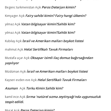
Peros Deterjan kimin?
Begenc turkmenistan
Açık
Fairy sahibi kimin? Fairy hangi ülkenin?
Kimyager
Açık
Vatan bilgisayar kimin?Sahibi kim?
yılmaz
Açık
Vatan bilgisayar kimin?Sahibi kim?
yılmaz
Açık
İsrail ve Amerikan malları boykot listesi
Kubilay
Açık
Helal Sertifikalı Tavuk Firmaları
mahmut
Açık
Oksapar isimli ilaç domuz bağırsağından
Mustafa uçar
Açık
yapılıyor
İsrail ve Amerikan malları boykot listesi
Müslüman
Açık
Helal Sertifikalı Tavuk Firmaları
Kayseri evden eve
Açık
Asuman
Torku Kimin Sahibi kim?
Açık
Sırma ‘natürel sızma zeytinyağı’nda uygunsuzluk
kamil ince
Açık
tespit edildi.
Peros Deterjan kimin?
Murat
Açık