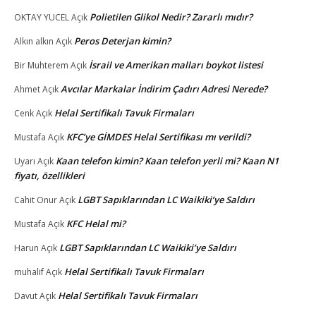
Polietilen Glikol Nedir? Zararlı mıdır?
OKTAY YUCEL
Açık
Peros Deterjan kimin?
Alkın alkın
Açık
İsrail ve Amerikan malları boykot listesi
Bir Muhterem
Açık
Avcılar Markalar İndirim Çadırı Adresi Nerede?
Ahmet
Açık
Helal Sertifikalı Tavuk Firmaları
Cenk
Açık
KFC’ye GİMDES Helal Sertifikası mı verildi?
Mustafa
Açık
Kaan telefon kimin? Kaan telefon yerli mi? Kaan N1
Uyarı
Açık
fiyatı, özellikleri
LGBT Sapıklarından LC Waikiki’ye Saldırı
Cahit Onur
Açık
KFC Helal mi?
Mustafa
Açık
LGBT Sapıklarından LC Waikiki’ye Saldırı
Harun
Açık
Helal Sertifikalı Tavuk Firmaları
muhalif
Açık
Helal Sertifikalı Tavuk Firmaları
Davut
Açık