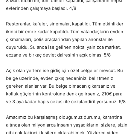
8 Mart itibari ile, tüm ofisler kapatıldı, çalışanların hepsi
evlerinden çalışmaya başladı. 4/8
Restoranlar, kafeler, sinemalar, kapatıldı. Tüm etkinlikler
ikinci bir emre kadar kapatıldı. Tüm vatandaşların evden
çıkmamaları, polis araçlarindan yapılan anonslar ile
duyuruldu. Su anda ise gelinen nokta, yalnizca market,
eczane ve birkaç devlet dairesinin açık olmasi 5/8
Açık olan yerlere ise gidiş için özel belgeler mevcut. Bu
belge üzerinde, evden çıkış nedeninizi belirtmeniz
gereken alanlar var. Bu belge olmadan çıkarsanız ve
kolluk güçlerinin kontrolüne denk gelirseniz, 210€ para
ve 3 aya kadar hapis cezası ile cezalandiriliyorsunuz. 6/8
Amacımız bu karşılaşmış olduğumuz durumu, karantina
altında olan milyonlarca insanın yaşadıklarını sizlere, sizin
gibi çok takipçili kişilere aktarabilmek. Yüzlerce video