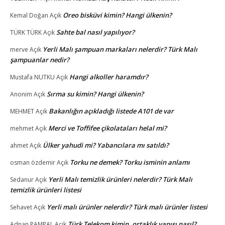
Oreo bisküvi kimin? Hangi ülkenin?
Kemal Doğan
Açık
Sahte bal nasıl yapılıyor?
TÜRK TÜRK
Açık
Yerli Malı şampuan markaları nelerdir? Türk Malı
merve
Açık
şampuanlar nedir?
Hangi alkoller haramdır?
Mustafa NUTKU
Açık
Sırma su kimin? Hangi ülkenin?
Anonim
Açık
Bakanlığın açıkladığı listede A101 de var
MEHMET
Açık
Merci ve Toffifee çikolataları helal mi?
mehmet
Açık
Ülker yahudi mi? Yabancılara mı satıldı?
ahmet
Açık
Torku ne demek? Torku isminin anlamı
osman özdemir
Açık
Yerli Malı temizlik ürünleri nelerdir? Türk Malı
Sedanur
Açık
temizlik ürünleri listesi
Yerli malı ürünler nelerdir? Türk malı ürünler listesi
Sehavet
Açık
Türk Telekom kimin, ortaklık yapısı nasıl?
Adnan PAMPAL
Açık