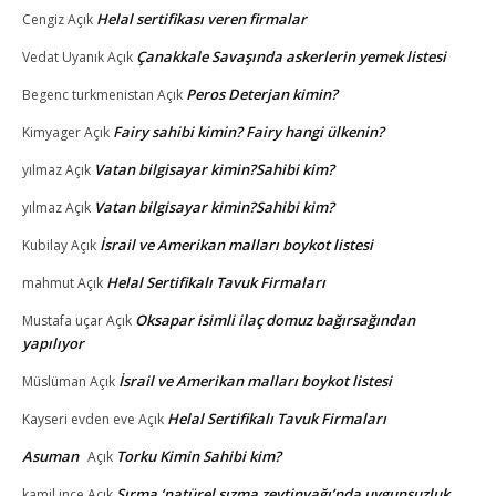
Helal sertifikası veren firmalar
Cengiz
Açık
Çanakkale Savaşında askerlerin yemek listesi
Vedat Uyanık
Açık
Peros Deterjan kimin?
Begenc turkmenistan
Açık
Fairy sahibi kimin? Fairy hangi ülkenin?
Kimyager
Açık
Vatan bilgisayar kimin?Sahibi kim?
yılmaz
Açık
Vatan bilgisayar kimin?Sahibi kim?
yılmaz
Açık
İsrail ve Amerikan malları boykot listesi
Kubilay
Açık
Helal Sertifikalı Tavuk Firmaları
mahmut
Açık
Oksapar isimli ilaç domuz bağırsağından
Mustafa uçar
Açık
yapılıyor
İsrail ve Amerikan malları boykot listesi
Müslüman
Açık
Helal Sertifikalı Tavuk Firmaları
Kayseri evden eve
Açık
Asuman
Torku Kimin Sahibi kim?
Açık
Sırma ‘natürel sızma zeytinyağı’nda uygunsuzluk
kamil ince
Açık