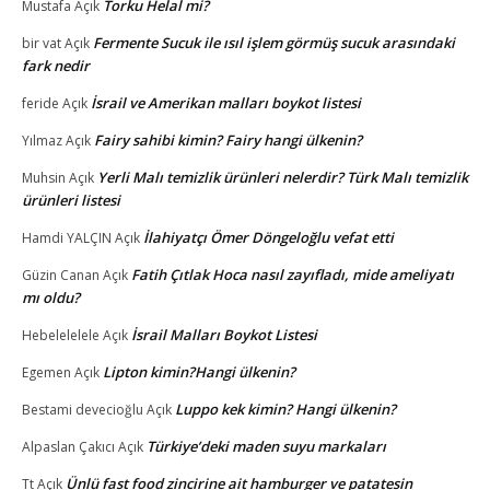
Torku Helal mi?
Mustafa
Açık
Fermente Sucuk ile ısıl işlem görmüş sucuk arasındaki
bir vat
Açık
fark nedir
İsrail ve Amerikan malları boykot listesi
feride
Açık
Fairy sahibi kimin? Fairy hangi ülkenin?
Yılmaz
Açık
Yerli Malı temizlik ürünleri nelerdir? Türk Malı temizlik
Muhsin
Açık
ürünleri listesi
İlahiyatçı Ömer Döngeloğlu vefat etti
Hamdi YALÇIN
Açık
Fatih Çıtlak Hoca nasıl zayıfladı, mide ameliyatı
Güzin Canan
Açık
mı oldu?
İsrail Malları Boykot Listesi
Hebelelelele
Açık
Lipton kimin?Hangi ülkenin?
Egemen
Açık
Luppo kek kimin? Hangi ülkenin?
Bestami devecioğlu
Açık
Türkiye’deki maden suyu markaları
Alpaslan Çakıcı
Açık
Ünlü fast food zincirine ait hamburger ve patatesin
Tt
Açık