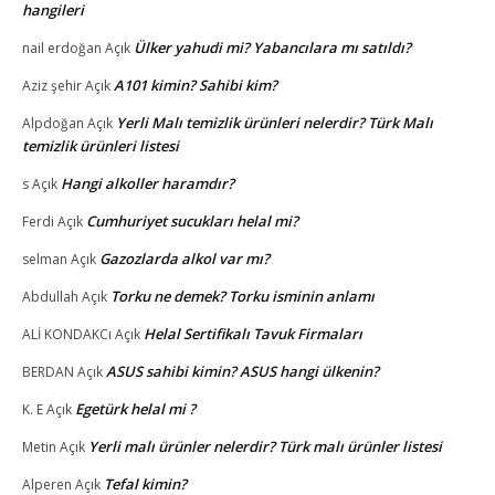
hangileri
Ülker yahudi mi? Yabancılara mı satıldı?
nail erdoğan
Açık
A101 kimin? Sahibi kim?
Aziz şehir
Açık
Yerli Malı temizlik ürünleri nelerdir? Türk Malı
Alpdoğan
Açık
temizlik ürünleri listesi
Hangi alkoller haramdır?
s
Açık
Cumhuriyet sucukları helal mi?
Ferdi
Açık
Gazozlarda alkol var mı?
selman
Açık
Torku ne demek? Torku isminin anlamı
Abdullah
Açık
Helal Sertifikalı Tavuk Firmaları
ALİ KONDAKCı
Açık
ASUS sahibi kimin? ASUS hangi ülkenin?
BERDAN
Açık
Egetürk helal mi ?
K. E
Açık
Yerli malı ürünler nelerdir? Türk malı ürünler listesi
Metin
Açık
Tefal kimin?
Alperen
Açık