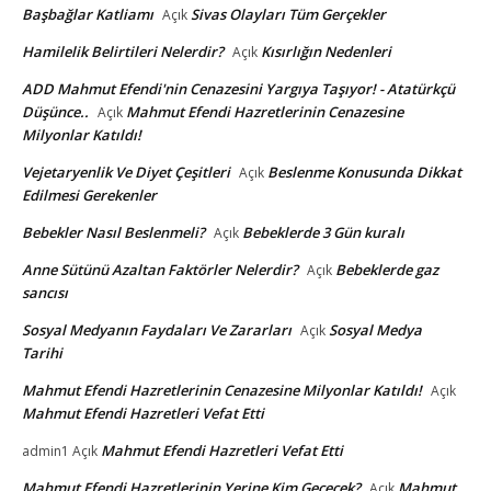
Başbağlar Katliamı
Sivas Olayları Tüm Gerçekler
Açık
Hamilelik Belirtileri Nelerdir?
Kısırlığın Nedenleri
Açık
ADD Mahmut Efendi'nin Cenazesini Yargıya Taşıyor! - Atatürkçü
Düşünce..
Mahmut Efendi Hazretlerinin Cenazesine
Açık
Milyonlar Katıldı!
Vejetaryenlik Ve Diyet Çeşitleri
Beslenme Konusunda Dikkat
Açık
Edilmesi Gerekenler
Bebekler Nasıl Beslenmeli?
Bebeklerde 3 Gün kuralı
Açık
Anne Sütünü Azaltan Faktörler Nelerdir?
Bebeklerde gaz
Açık
sancısı
Sosyal Medyanın Faydaları Ve Zararları
Sosyal Medya
Açık
Tarihi
Mahmut Efendi Hazretlerinin Cenazesine Milyonlar Katıldı!
Açık
Mahmut Efendi Hazretleri Vefat Etti
Mahmut Efendi Hazretleri Vefat Etti
admin1
Açık
Mahmut Efendi Hazretlerinin Yerine Kim Geçecek?
Mahmut
Açık