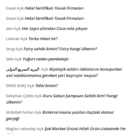
Helal Sertifikalı Tavuk Firmaları
Davut
Açık
Helal Sertifikalı Tavuk Firmaları
Davut
Açık
Her taşın altından Coca-cola çıkıyor
alex
Açık
Torku Helal mi?
Lokman
Açık
Fairy sahibi kimin? Fairy hangi ülkenin?
Sevgi
Açık
Yoğurt neden pembeleşir
Selin
Açık
البريد السريع الدولى
Biyolojik saldırı iddialarını konuşurken
Açık
asıl odaklanmamız gereken yeri kaçırıyor muyuz?
Tefal kimin?
DENİZ BARŞ
Açık
Duru Sabun Şampuan Sahibi kim? Hangi
Süleyman Çelebi
Açık
ülkenin?
Binlerce insana yazılan ilaçtaki domuz
Abdullah Furkan
Açık
gerçeği
Şok Market Ürünü Hileli Ürün Listesinde Yer
Mağdur vatandaş
Açık