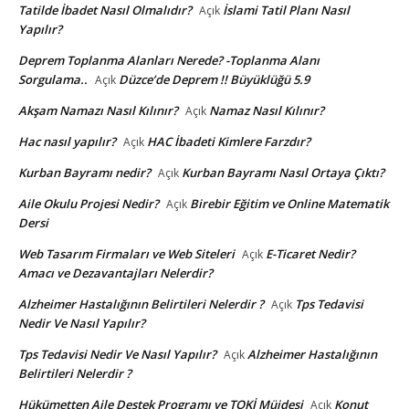
Tatilde İbadet Nasıl Olmalıdır?
İslami Tatil Planı Nasıl
Açık
Yapılır?
Deprem Toplanma Alanları Nerede? -Toplanma Alanı
Sorgulama..
Düzce’de Deprem !! Büyüklüğü 5.9
Açık
Akşam Namazı Nasıl Kılınır?
Namaz Nasıl Kılınır?
Açık
Hac nasıl yapılır?
HAC İbadeti Kimlere Farzdır?
Açık
Kurban Bayramı nedir?
Kurban Bayramı Nasıl Ortaya Çıktı?
Açık
Aile Okulu Projesi Nedir?
Birebir Eğitim ve Online Matematik
Açık
Dersi
Web Tasarım Firmaları ve Web Siteleri
E-Ticaret Nedir?
Açık
Amacı ve Dezavantajları Nelerdir?
Alzheimer Hastalığının Belirtileri Nelerdir ?
Tps Tedavisi
Açık
Nedir Ve Nasıl Yapılır?
Tps Tedavisi Nedir Ve Nasıl Yapılır?
Alzheimer Hastalığının
Açık
Belirtileri Nelerdir ?
Hükümetten Aile Destek Programı ve TOKİ Müjdesi
Konut
Açık