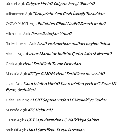
Colgate kimin? Colgate hangi ülkenin?
türksel
Açık
Türkiye’nin Yeni Gazlı İçeceği Torku’dan
bilinmeyen
Açık
Polietilen Glikol Nedir? Zararlı mıdır?
OKTAY YUCEL
Açık
Peros Deterjan kimin?
Alkın alkın
Açık
İsrail ve Amerikan malları boykot listesi
Bir Muhterem
Açık
Avcılar Markalar İndirim Çadırı Adresi Nerede?
Ahmet
Açık
Helal Sertifikalı Tavuk Firmaları
Cenk
Açık
KFC’ye GİMDES Helal Sertifikası mı verildi?
Mustafa
Açık
Kaan telefon kimin? Kaan telefon yerli mi? Kaan N1
Uyarı
Açık
fiyatı, özellikleri
LGBT Sapıklarından LC Waikiki’ye Saldırı
Cahit Onur
Açık
KFC Helal mi?
Mustafa
Açık
LGBT Sapıklarından LC Waikiki’ye Saldırı
Harun
Açık
Helal Sertifikalı Tavuk Firmaları
muhalif
Açık