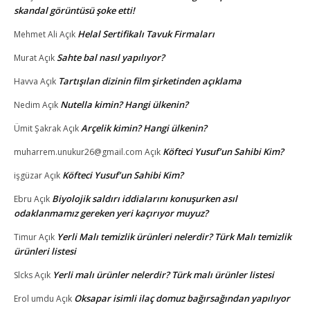
skandal görüntüsü şoke etti!
Helal Sertifikalı Tavuk Firmaları
Mehmet Ali
Açık
Sahte bal nasıl yapılıyor?
Murat
Açık
Tartışılan dizinin film şirketinden açıklama
Havva
Açık
Nutella kimin? Hangi ülkenin?
Nedim
Açık
Arçelik kimin? Hangi ülkenin?
Ümit Şakrak
Açık
Köfteci Yusuf’un Sahibi Kim?
muharrem.unukur26@gmail.com
Açık
Köfteci Yusuf’un Sahibi Kim?
işgüzar
Açık
Biyolojik saldırı iddialarını konuşurken asıl
Ebru
Açık
odaklanmamız gereken yeri kaçırıyor muyuz?
Yerli Malı temizlik ürünleri nelerdir? Türk Malı temizlik
Timur
Açık
ürünleri listesi
Yerli malı ürünler nelerdir? Türk malı ürünler listesi
Slcks
Açık
Oksapar isimli ilaç domuz bağırsağından yapılıyor
Erol umdu
Açık