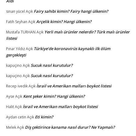
Aldı
Fairy sahibi kimin? Fairy hangi ülkenin?
sinan yücel
Açık
Arçelik kimin? Hangi ülkenin?
Fatih Seyhan
Açık
Yerli malı ürünler nelerdir? Türk malı ürünler
Mustafa TURHAN
Açık
listesi
Türkiye’de koronavirüs kaynaklı ilk ölüm
Pınar Yıldız
Açık
gerçekleşti
Sucuk nasıl kurutulur?
kapuçino
Açık
Sucuk nasıl kurutulur?
kapuçino
Açık
İsrail ve Amerikan malları boykot listesi
Recep ivedik
Açık
Kent şeker kimin? Hangi ülkenin?
Ayse
Açık
İsrail ve Amerikan malları boykot listesi
Halit
Açık
Eti kimin?
Aydan cetin
Açık
Diş çektirince kanama nasıl durur? Ne Yapmalı?
Melek
Açık