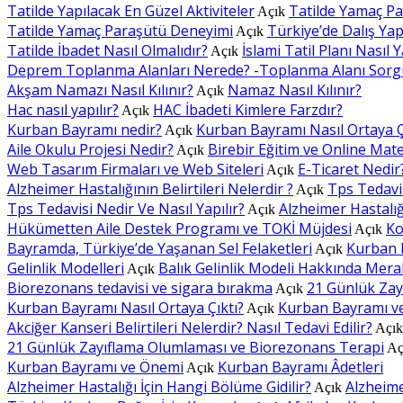
Tatilde Yapılacak En Güzel Aktiviteler
Tatilde Yamaç P
Açık
Tatilde Yamaç Paraşütü Deneyimi
Türkiye’de Dalış Yapı
Açık
Tatilde İbadet Nasıl Olmalıdır?
İslami Tatil Planı Nasıl Y
Açık
Deprem Toplanma Alanları Nerede? -Toplanma Alanı Sorg
Akşam Namazı Nasıl Kılınır?
Namaz Nasıl Kılınır?
Açık
Hac nasıl yapılır?
HAC İbadeti Kimlere Farzdır?
Açık
Kurban Bayramı nedir?
Kurban Bayramı Nasıl Ortaya Ç
Açık
Aile Okulu Projesi Nedir?
Birebir Eğitim ve Online Mat
Açık
Web Tasarım Firmaları ve Web Siteleri
E-Ticaret Nedir
Açık
Alzheimer Hastalığının Belirtileri Nelerdir ?
Tps Tedavis
Açık
Tps Tedavisi Nedir Ve Nasıl Yapılır?
Alzheimer Hastalığı
Açık
Hükümetten Aile Destek Programı ve TOKİ Müjdesi
Ko
Açık
Bayramda, Türkiye’de Yaşanan Sel Felaketleri
Kurban 
Açık
Gelinlik Modelleri
Balık Gelinlik Modeli Hakkında Mera
Açık
Biorezonans tedavisi ve sigara bırakma
21 Günlük Zay
Açık
Kurban Bayramı Nasıl Ortaya Çıktı?
Kurban Bayramı v
Açık
Akciğer Kanseri Belirtileri Nelerdir? Nasıl Tedavi Edilir?
Açı
21 Günlük Zayıflama Olumlaması ve Biorezonans Terapi
Aç
Kurban Bayramı ve Önemi
Kurban Bayramı Âdetleri
Açık
Alzheimer Hastalığı İçin Hangi Bölüme Gidilir?
Alzheimer
Açık