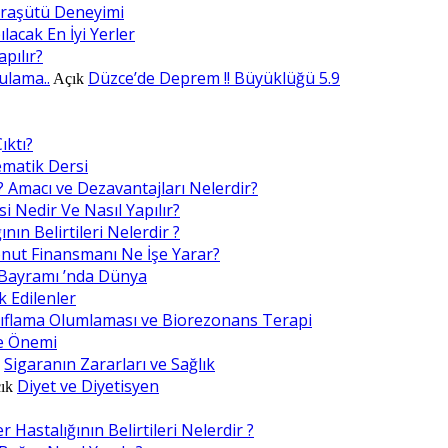
araşütü Deneyimi
lacak En İyi Yerler
apılır?
ulama..
Düzce’de Deprem !! Büyüklüğü 5.9
Açık
ıktı?
ematik Dersi
? Amacı ve Dezavantajları Nelerdir?
i Nedir Ve Nasıl Yapılır?
nın Belirtileri Nelerdir ?
nut Finansmanı Ne İşe Yarar?
Bayramı ’nda Dünya
k Edilenler
ıflama Olumlaması ve Biorezonans Terapi
e Önemi
Sigaranın Zararları ve Sağlık
k
Diyet ve Diyetisyen
ık
 Hastalığının Belirtileri Nelerdir ?