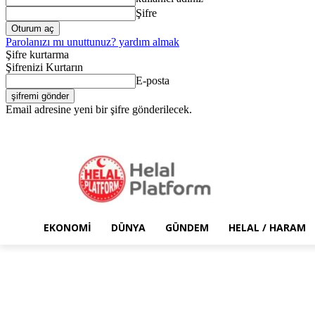
Şifre
Parolanızı mı unuttunuz? yardım almak
Şifre kurtarma
Şifrenizi Kurtarın
E-posta
Email adresine yeni bir şifre gönderilecek.
Pazar, Ağustos 9, 2026
Giriş Yap / Kayıt Ol
EKONOMI
DÜNYA
GÜNDEM
HELAL / HARAM