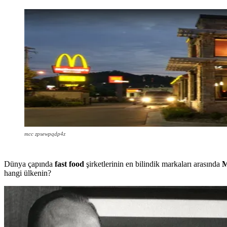
mcc zpsewpqdp4z
Dünya çapında
fast
food
şirketlerinin en bilindik markaları arasında
M
hangi ülkenin?