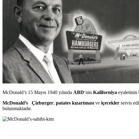
McDonald’s 15 Mayıs 1940 yılında
ABD
‘nin
Kaliforniya
eyaletinin 
McDonald’s Çizburger
,
patates
kızartması
ve
içecekler
servis ed
bulunmaktadır.