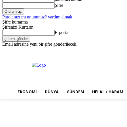
Şifre
Parolanızı mı unuttunuz? yardım almak
Şifre kurtarma
Şifrenizi Kurtarın
E-posta
Email adresine yeni bir şifre gönderilecek.
Cumartesi, Ağustos 8, 2026
Giriş Yap / Kayıt Ol
EKONOMI
DÜNYA
GÜNDEM
HELAL / HARAM