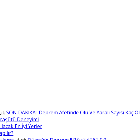
SON DAKİKA!! Deprem Afetinde Ölü Ve Yaralı Sayısı Kaç O
çık
araşütü Deneyimi
lacak En İyi Yerler
apılır?
ulama..
Düzce’de Deprem !! Büyüklüğü 5.9