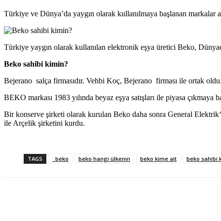
Türkiye ve Dünya’da yaygın olarak kullanılmaya başlanan markalar ara
Türkiye yaygın olarak kullanılan elektronik eşya üretici Beko, Düny
Beko sahibi kimin?
Bejerano salça firmasıdır. Vehbi Koç, Bejerano firması ile ortak oldu.
BEKO markası 1983 yılında beyaz eşya satışları ile piyasa çıkmaya başla
Bir konserve şirketi olarak kurulan Beko daha sonra General Elektrik‘t
ile Arçelik şirketini kurdu.
TAGS
beko
beko hangi ülkenin
beko kime ait
beko sahibi 
Paylaş