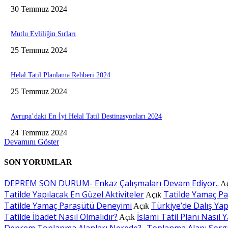
30 Temmuz 2024
Mutlu Evliliğin Sırları
25 Temmuz 2024
Helal Tatil Planlama Rehberi 2024
25 Temmuz 2024
Avrupa’daki En İyi Helal Tatil Destinasyonları 2024
24 Temmuz 2024
Devamını Göster
SON YORUMLAR
DEPREM SON DURUM- Enkaz Çalışmaları Devam Ediyor..
A
Tatilde Yapılacak En Güzel Aktiviteler
Tatilde Yamaç P
Açık
Tatilde Yamaç Paraşütü Deneyimi
Türkiye’de Dalış Yapı
Açık
Tatilde İbadet Nasıl Olmalıdır?
İslami Tatil Planı Nasıl Y
Açık
Deprem Toplanma Alanları Nerede? -Toplanma Alanı Sorg