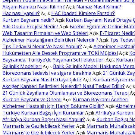
Akşam Namazı Nasıl Kılınır?
Namaz Nasıl Kılınır?
Açık
Hac nasıl yapılır?
HAC İbadeti Kimlere Farzdır?
Açık
Kurban Bayramı nedir?
Kurban Bayramı Nasıl Ortaya Ç
Açık
Aile Okulu Projesi Nedir?
Birebir Eğitim ve Online Mat
Açık
Web Tasarım Firmaları ve Web Siteleri
E-Ticaret Nedir
Açık
Alzheimer Hastalığının Belirtileri Nelerdir ?
Tps Tedavis
Açık
Tps Tedavisi Nedir Ve Nasıl Yapılır?
Alzheimer Hastalığı
Açık
Hükümetten Aile Destek Programı ve TOKİ Müjdesi
Ko
Açık
Bayramda, Türkiye’de Yaşanan Sel Felaketleri
Kurban 
Açık
Gelinlik Modelleri
Balık Gelinlik Modeli Hakkında Mera
Açık
Biorezonans tedavisi ve sigara bırakma
21 Günlük Zay
Açık
Kurban Bayramı Nasıl Ortaya Çıktı?
Kurban Bayramı v
Açık
Akciğer Kanseri Belirtileri Nelerdir? Nasıl Tedavi Edilir?
Açı
21 Günlük Zayıflama Olumlaması ve Biorezonans Terapi
Aç
Kurban Bayramı ve Önemi
Kurban Bayramı Âdetleri
Açık
Alzheimer Hastalığı İçin Hangi Bölüme Gidilir?
Alzheimer
Açık
Türkiye Kurban Bağışı İçin Kurumlar
Afrika’ya Kurban B
Açık
Afrika’ya Kurban Bağışı Nasıl Yapılır?
Kurban Bağışı Ne 
Açık
Marmaris’te Gezilebilecek Yerler
Marmaris Muhafazakâr
Açık
Marmaris’te Gezilebilecek Yerler
Marmaris Muhafazakâr
Açık