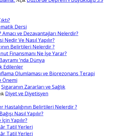
Açık
ıktı?
ematik Dersi
? Amacı ve Dezavantajları Nelerdir?
i Nedir Ve Nasıl Yapılır?
nın Belirtileri Nelerdir ?
nut Finansmanı Ne İşe Yarar?
Bayramı ’nda Dünya
k Edilenler
ıflama Olumlaması ve Biorezonans Terapi
e Önemi
Sigaranın Zararları ve Sağlık
k
Diyet ve Diyetisyen
ık
 Hastalığının Belirtileri Nelerdir ?
ağışı Nasıl Yapılır?
İçin Yapılır?
 Tatil Yerleri
 Tatil Yerleri