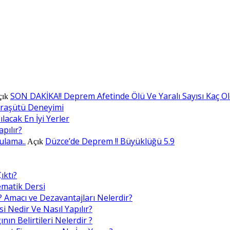
SON DAKİKA!! Deprem Afetinde Ölü Ve Yaralı Sayısı Kaç O
çık
araşütü Deneyimi
lacak En İyi Yerler
apılır?
ulama..
Düzce’de Deprem !! Büyüklüğü 5.9
Açık
ıktı?
ematik Dersi
? Amacı ve Dezavantajları Nelerdir?
i Nedir Ve Nasıl Yapılır?
nın Belirtileri Nelerdir ?