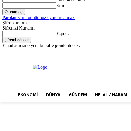
Şifre
Parolanızı mı unuttunuz? yardım almak
Şifre kurtarma
Şifrenizi Kurtarın
E-posta
Email adresine yeni bir şifre gönderilecek.
Perşembe, Ağustos 6, 2026
Giriş Yap / Kayıt Ol
EKONOMI
DÜNYA
GÜNDEM
HELAL / HARAM