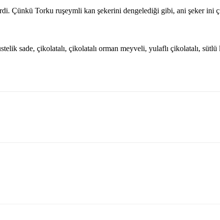
di. Çünkü Torku ruşeymli kan şekerini dengelediği gibi, ani şeker ini ç
telik sade, çikolatalı, çikolatalı orman meyveli, yulaflı çikolatalı, sütl