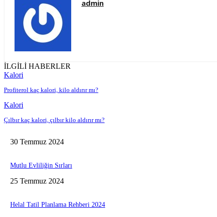
admin
İLGİLİ HABERLER
Kalori
Profiterol kaç kalori, kilo aldırır mı?
Kalori
Çılbır kaç kalori, çılbır kilo aldırır mı?
30 Temmuz 2024
Mutlu Evliliğin Sırları
25 Temmuz 2024
Helal Tatil Planlama Rehberi 2024