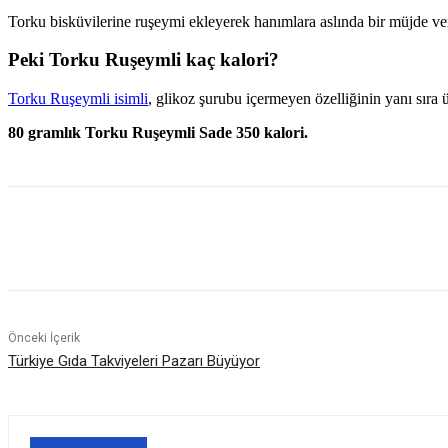
Torku bisküvilerine ruşeymi ekleyerek hanımlara aslında bir müjde ver
Peki Torku Ruşeymli kaç kalori?
Torku Ruşeymli isimli
, glikoz şurubu içermeyen özelliğinin yanı sıra üs
80 gramlık Torku Ruşeymli Sade 350 kalori.
Paylaş
Önceki İçerik
Türkiye Gıda Takviyeleri Pazarı Büyüyor