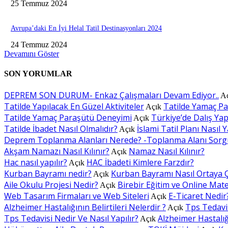
25 Temmuz 2024
Avrupa’daki En İyi Helal Tatil Destinasyonları 2024
24 Temmuz 2024
Devamını Göster
SON YORUMLAR
DEPREM SON DURUM- Enkaz Çalışmaları Devam Ediyor..
A
Tatilde Yapılacak En Güzel Aktiviteler
Tatilde Yamaç P
Açık
Tatilde Yamaç Paraşütü Deneyimi
Türkiye’de Dalış Yapı
Açık
Tatilde İbadet Nasıl Olmalıdır?
İslami Tatil Planı Nasıl Y
Açık
Deprem Toplanma Alanları Nerede? -Toplanma Alanı Sorg
Akşam Namazı Nasıl Kılınır?
Namaz Nasıl Kılınır?
Açık
Hac nasıl yapılır?
HAC İbadeti Kimlere Farzdır?
Açık
Kurban Bayramı nedir?
Kurban Bayramı Nasıl Ortaya Ç
Açık
Aile Okulu Projesi Nedir?
Birebir Eğitim ve Online Mat
Açık
Web Tasarım Firmaları ve Web Siteleri
E-Ticaret Nedir
Açık
Alzheimer Hastalığının Belirtileri Nelerdir ?
Tps Tedavis
Açık
Tps Tedavisi Nedir Ve Nasıl Yapılır?
Alzheimer Hastalığı
Açık