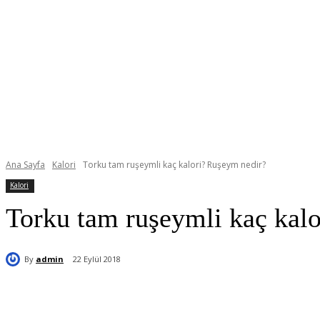
Ana Sayfa
Kalori
Torku tam ruşeymli kaç kalori? Ruşeym nedir?
Kalori
Torku tam ruşeymli kaç kal
By
admin
22 Eylül 2018
Paylaş