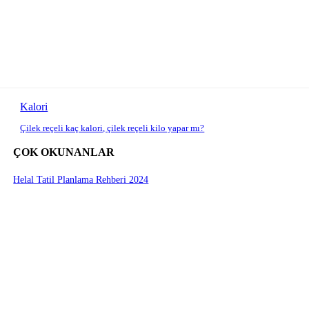
Kalori
Çilek reçeli kaç kalori, çilek reçeli kilo yapar mı?
ÇOK OKUNANLAR
Helal Tatil Planlama Rehberi 2024