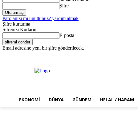
Şifre
Parolanızı mı unuttunuz? yardım almak
Şifre kurtarma
Şifrenizi Kurtarın
E-posta
Email adresine yeni bir şifre gönderilecek.
Cuma, Ağustos 7, 2026
Giriş Yap / Kayıt Ol
EKONOMI
DÜNYA
GÜNDEM
HELAL / HARAM