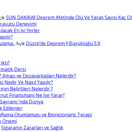
SON DAKİKA!! Deprem Afetinde Ölü Ve Yaralı Sayısı Kaç O
çık
araşütü Deneyimi
lacak En İyi Yerler
apılır?
ulama..
Düzce’de Deprem !! Büyüklüğü 5.9
Açık
ıktı?
ematik Dersi
? Amacı ve Dezavantajları Nelerdir?
i Nedir Ve Nasıl Yapılır?
nın Belirtileri Nelerdir ?
nut Finansmanı Ne İşe Yarar?
Bayramı ’nda Dünya
k Edilenler
ıflama Olumlaması ve Biorezonans Terapi
e Önemi
Sigaranın Zararları ve Sağlık
k