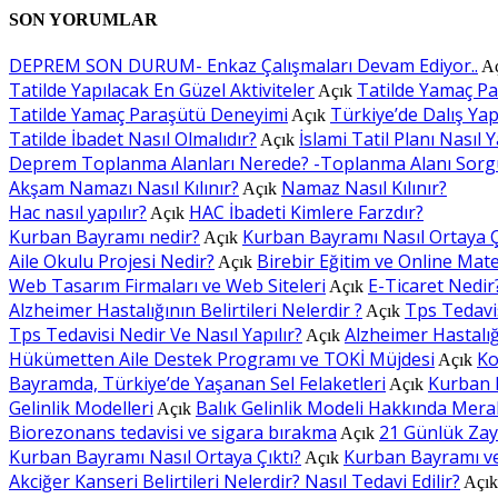
SON YORUMLAR
DEPREM SON DURUM- Enkaz Çalışmaları Devam Ediyor..
A
Tatilde Yapılacak En Güzel Aktiviteler
Tatilde Yamaç P
Açık
Tatilde Yamaç Paraşütü Deneyimi
Türkiye’de Dalış Yapı
Açık
Tatilde İbadet Nasıl Olmalıdır?
İslami Tatil Planı Nasıl Y
Açık
Deprem Toplanma Alanları Nerede? -Toplanma Alanı Sorg
Akşam Namazı Nasıl Kılınır?
Namaz Nasıl Kılınır?
Açık
Hac nasıl yapılır?
HAC İbadeti Kimlere Farzdır?
Açık
Kurban Bayramı nedir?
Kurban Bayramı Nasıl Ortaya Ç
Açık
Aile Okulu Projesi Nedir?
Birebir Eğitim ve Online Mat
Açık
Web Tasarım Firmaları ve Web Siteleri
E-Ticaret Nedir
Açık
Alzheimer Hastalığının Belirtileri Nelerdir ?
Tps Tedavis
Açık
Tps Tedavisi Nedir Ve Nasıl Yapılır?
Alzheimer Hastalığı
Açık
Hükümetten Aile Destek Programı ve TOKİ Müjdesi
Ko
Açık
Bayramda, Türkiye’de Yaşanan Sel Felaketleri
Kurban 
Açık
Gelinlik Modelleri
Balık Gelinlik Modeli Hakkında Mera
Açık
Biorezonans tedavisi ve sigara bırakma
21 Günlük Zay
Açık
Kurban Bayramı Nasıl Ortaya Çıktı?
Kurban Bayramı v
Açık
Akciğer Kanseri Belirtileri Nelerdir? Nasıl Tedavi Edilir?
Açı