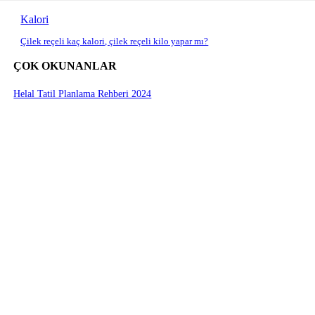
Kalori
Çilek reçeli kaç kalori, çilek reçeli kilo yapar mı?
ÇOK OKUNANLAR
Helal Tatil Planlama Rehberi 2024