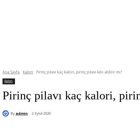
Ana Sayfa
Kalori
Pirinç pilavı kaç kalori, pirinç pilavı kilo aldırır mı?
Kalori
Pirinç pilavı kaç kalori, piri
By
admin
2 Eylül 2020
Paylaş