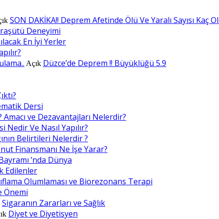
SON DAKİKA!! Deprem Afetinde Ölü Ve Yaralı Sayısı Kaç O
çık
araşütü Deneyimi
lacak En İyi Yerler
apılır?
ulama..
Düzce’de Deprem !! Büyüklüğü 5.9
Açık
ıktı?
ematik Dersi
? Amacı ve Dezavantajları Nelerdir?
i Nedir Ve Nasıl Yapılır?
nın Belirtileri Nelerdir ?
nut Finansmanı Ne İşe Yarar?
Bayramı ’nda Dünya
k Edilenler
ıflama Olumlaması ve Biorezonans Terapi
e Önemi
Sigaranın Zararları ve Sağlık
k
Diyet ve Diyetisyen
ık