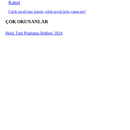
Kalori
Çilek reçeli kaç kalori, çilek reçeli kilo yapar mı?
ÇOK OKUNANLAR
Helal Tatil Planlama Rehberi 2024