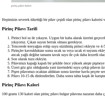
pirinç pilavi kalori
Hepimizin severek tükettiği bir pilav çeşidi olan pirinç pilavı kalorisi
Pirinç Pilavı Tarifi
Pirinci bol su ile yıkayın. Uygun bir kaba alarak üzerini geçece
yıkıyoruz. Çıkan suyun berrak olması gerekiyor.
Tencerede tereyağını eritip suyu süzülmüş pirinci ekleyin ve 4-
Pirinçler kavrulduktan sonra sıcak su veya sıcak et suyunu ekley
ancak yağlı değilse tamamı tavuk suyu ile çok daha lezzetli olac
Son olarak tuzu ekleyin.
Pilavımızı kapağı kapalı bir şekilde önce yüksek ateşte pişmeye
Üzeri göz göz olduğunda yani üzerindeki suyu çekip pilavın üze
Pişen pilavımızı ocaktan aldıktan sonra üzerine havlu peçete se
Pilavı 10-15 dk dinlendirelim. Daha sonra tahta kaşık ile karıştır
Pirinç Pilavı Kalori
100 gramı 130 kalori olan pirinç pilavı bulgur pilavına nazaran daha 