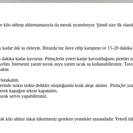
 ve kilo aldırıp aldırmamasıyla da merak uyandırıyor. Şimdi size ilk olar
k kadar ılık su ekleyin. Birazda tuz ilave edip karıştırın ve 15-20 dak
5 dakika kadar kavurun. Pirinçlerin yeteri kadar kavrulduğunu pirinler t
elim. İsterseniz yarım tavuk suyu yarım sıcak su kullanabilirsiniz. Tavu
aktır.
 bırakalım.
rinde nokta nokta delikler oluştuğunda kısık ateşe alalım. Pirinçler 
rerek kapağını tekrar kapatalım.
arak servis yapabilirsiniz.
çok kilo aldırır fakat tüketmeniz gereken yemekler arasındadır. Yeterli