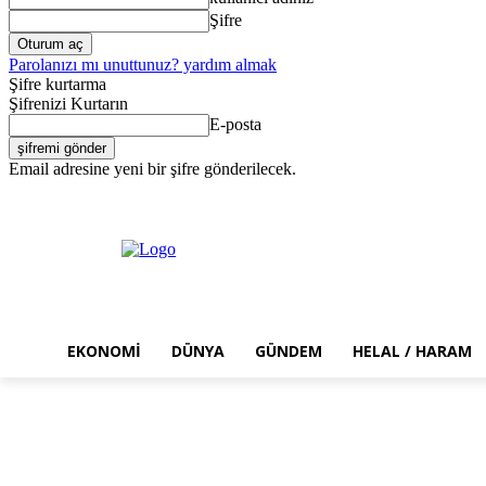
Şifre
Parolanızı mı unuttunuz? yardım almak
Şifre kurtarma
Şifrenizi Kurtarın
E-posta
Email adresine yeni bir şifre gönderilecek.
Cumartesi, Ağustos 8, 2026
Giriş Yap / Kayıt Ol
EKONOMI
DÜNYA
GÜNDEM
HELAL / HARAM