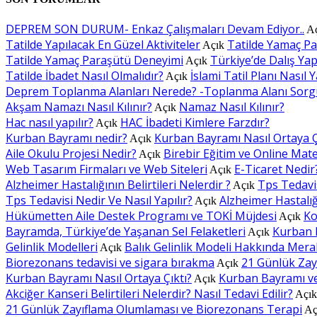
DEPREM SON DURUM- Enkaz Çalışmaları Devam Ediyor..
A
Tatilde Yapılacak En Güzel Aktiviteler
Tatilde Yamaç P
Açık
Tatilde Yamaç Paraşütü Deneyimi
Türkiye’de Dalış Yapı
Açık
Tatilde İbadet Nasıl Olmalıdır?
İslami Tatil Planı Nasıl Y
Açık
Deprem Toplanma Alanları Nerede? -Toplanma Alanı Sorg
Akşam Namazı Nasıl Kılınır?
Namaz Nasıl Kılınır?
Açık
Hac nasıl yapılır?
HAC İbadeti Kimlere Farzdır?
Açık
Kurban Bayramı nedir?
Kurban Bayramı Nasıl Ortaya Ç
Açık
Aile Okulu Projesi Nedir?
Birebir Eğitim ve Online Mat
Açık
Web Tasarım Firmaları ve Web Siteleri
E-Ticaret Nedir
Açık
Alzheimer Hastalığının Belirtileri Nelerdir ?
Tps Tedavis
Açık
Tps Tedavisi Nedir Ve Nasıl Yapılır?
Alzheimer Hastalığı
Açık
Hükümetten Aile Destek Programı ve TOKİ Müjdesi
Ko
Açık
Bayramda, Türkiye’de Yaşanan Sel Felaketleri
Kurban 
Açık
Gelinlik Modelleri
Balık Gelinlik Modeli Hakkında Mera
Açık
Biorezonans tedavisi ve sigara bırakma
21 Günlük Zay
Açık
Kurban Bayramı Nasıl Ortaya Çıktı?
Kurban Bayramı v
Açık
Akciğer Kanseri Belirtileri Nelerdir? Nasıl Tedavi Edilir?
Açı
21 Günlük Zayıflama Olumlaması ve Biorezonans Terapi
Aç