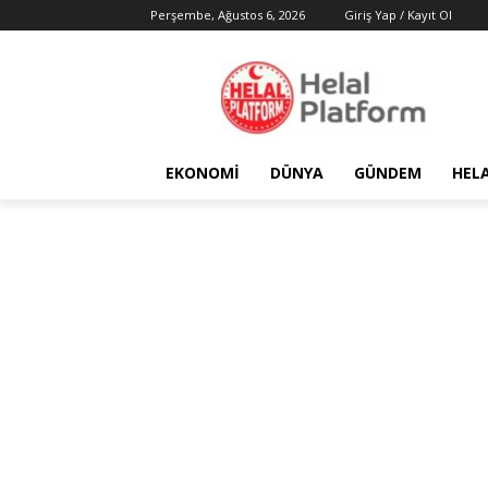
Perşembe, Ağustos 6, 2026
Giriş Yap / Kayıt Ol
EKONOMI
DÜNYA
GÜNDEM
HEL