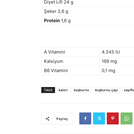
Diyet Lifi 24 g
Şeker 2,6 g
Protein
1,6 g
A Vitamini
4.345 IU
Kalsiyum
169 mg
B6 Vitamini
0,1 mg
TAGS
kalori
kuşburnu
kuşburnu çayı
zayıf
Paylaş