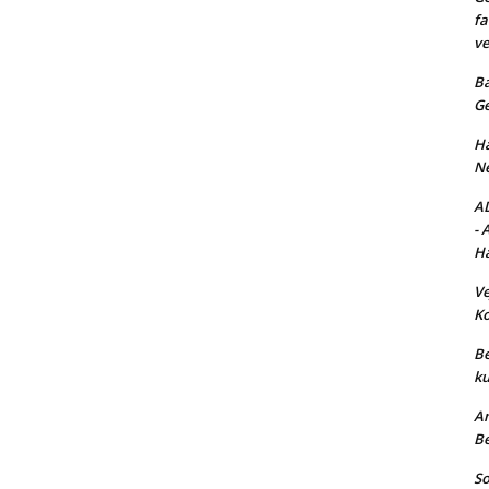
fa
ve
Ba
Ge
Ha
Ne
AD
- 
Ha
Ve
Ko
Be
ku
An
Be
So