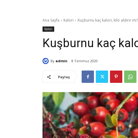
Ana Sayfa
Kalori
Kuşburnu kaç kalori, kilo aldırır mı?
Kalori
Kuşburnu kaç kalori
By
admin
8 Temmuz 2020
Paylaş