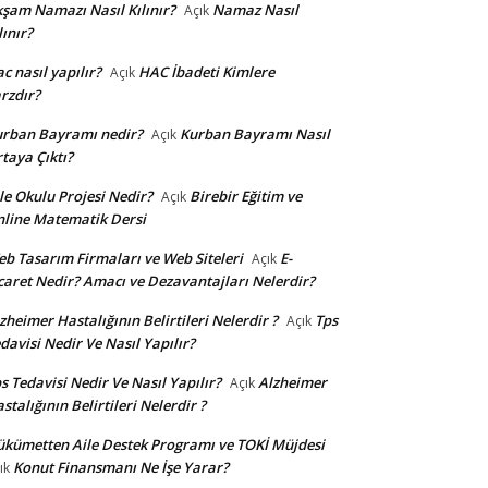
şam Namazı Nasıl Kılınır?
Namaz Nasıl
Açık
lınır?
c nasıl yapılır?
HAC İbadeti Kimlere
Açık
rzdır?
rban Bayramı nedir?
Kurban Bayramı Nasıl
Açık
taya Çıktı?
le Okulu Projesi Nedir?
Birebir Eğitim ve
Açık
line Matematik Dersi
b Tasarım Firmaları ve Web Siteleri
E-
Açık
caret Nedir? Amacı ve Dezavantajları Nelerdir?
zheimer Hastalığının Belirtileri Nelerdir ?
Tps
Açık
davisi Nedir Ve Nasıl Yapılır?
s Tedavisi Nedir Ve Nasıl Yapılır?
Alzheimer
Açık
stalığının Belirtileri Nelerdir ?
kümetten Aile Destek Programı ve TOKİ Müjdesi
Konut Finansmanı Ne İşe Yarar?
ık