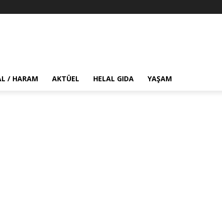
AL / HARAM
AKTÜEL
HELAL GIDA
YAŞAM