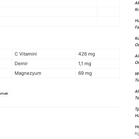
Ak
Kı
Ha
Fa
Ku
Or
C Vitamini
426 mg
Ai
On
Demir
1,1 mg
Magnezyum
69 mg
We
Ti
Al
lamak
Te
Tp
Ha
Hü
Aç