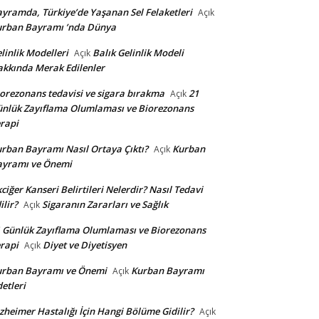
yramda, Türkiye’de Yaşanan Sel Felaketleri
Açık
urban Bayramı ’nda Dünya
linlik Modelleri
Balık Gelinlik Modeli
Açık
kkında Merak Edilenler
orezonans tedavisi ve sigara bırakma
21
Açık
nlük Zayıflama Olumlaması ve Biorezonans
rapi
rban Bayramı Nasıl Ortaya Çıktı?
Kurban
Açık
ayramı ve Önemi
ciğer Kanseri Belirtileri Nelerdir? Nasıl Tedavi
ilir?
Sigaranın Zararları ve Sağlık
Açık
 Günlük Zayıflama Olumlaması ve Biorezonans
rapi
Diyet ve Diyetisyen
Açık
urban Bayramı ve Önemi
Kurban Bayramı
Açık
etleri
zheimer Hastalığı İçin Hangi Bölüme Gidilir?
Açık