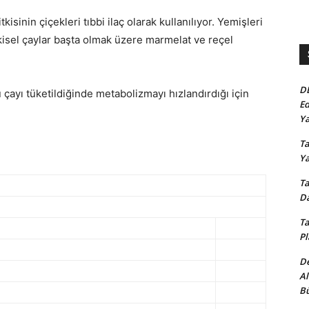
isinin çiçekleri tıbbi ilaç olarak kullanılıyor. Yemişleri
tkisel çaylar başta olmak üzere marmelat ve reçel
D
çayı tüketildiğinde metabolizmayı hızlandırdığı için
Ed
Ya
Ta
Y
Ta
Da
Ta
Pl
De
Al
Bü