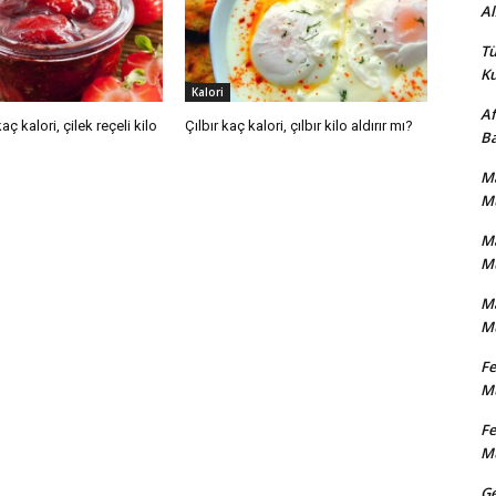
Al
Tü
Ku
Kalori
Af
aç kalori, çilek reçeli kilo
Çılbır kaç kalori, çılbır kilo aldırır mı?
Ba
Ma
Mu
Ma
Mu
Ma
Mu
Fe
Mu
Fe
Mu
Ge