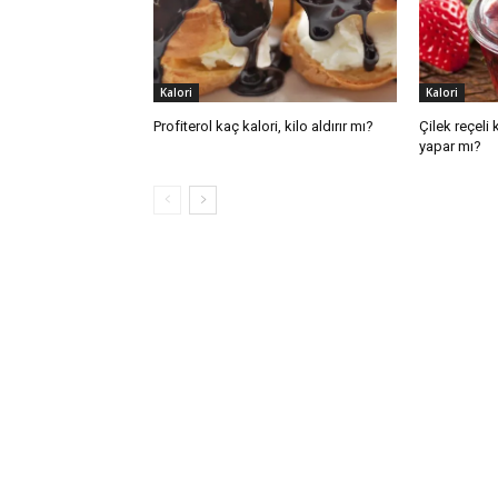
Kalori
Kalori
Profiterol kaç kalori, kilo aldırır mı?
Çilek reçeli k
yapar mı?