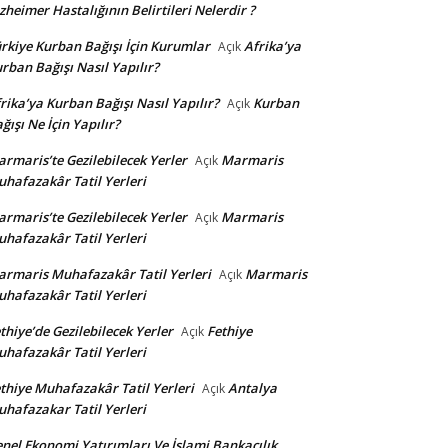
zheimer Hastalığının Belirtileri Nelerdir ?
rkiye Kurban Bağışı İçin Kurumlar
Afrika’ya
Açık
rban Bağışı Nasıl Yapılır?
rika’ya Kurban Bağışı Nasıl Yapılır?
Kurban
Açık
ğışı Ne İçin Yapılır?
rmaris’te Gezilebilecek Yerler
Marmaris
Açık
hafazakâr Tatil Yerleri
rmaris’te Gezilebilecek Yerler
Marmaris
Açık
hafazakâr Tatil Yerleri
rmaris Muhafazakâr Tatil Yerleri
Marmaris
Açık
hafazakâr Tatil Yerleri
thiye’de Gezilebilecek Yerler
Fethiye
Açık
hafazakâr Tatil Yerleri
thiye Muhafazakâr Tatil Yerleri
Antalya
Açık
hafazakar Tatil Yerleri
nel Ekonomi Yatırımları Ve İslami Bankacılık