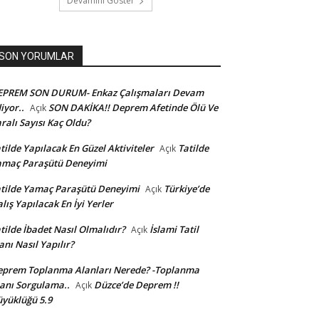
Devamını Göster
SON YORUMLAR
EPREM SON DURUM- Enkaz Çalışmaları Devam
iyor..
SON DAKİKA!! Deprem Afetinde Ölü Ve
Açık
ralı Sayısı Kaç Oldu?
tilde Yapılacak En Güzel Aktiviteler
Tatilde
Açık
amaç Paraşütü Deneyimi
tilde Yamaç Paraşütü Deneyimi
Türkiye’de
Açık
lış Yapılacak En İyi Yerler
tilde İbadet Nasıl Olmalıdır?
İslami Tatil
Açık
anı Nasıl Yapılır?
prem Toplanma Alanları Nerede? -Toplanma
anı Sorgulama..
Düzce’de Deprem !!
Açık
yüklüğü 5.9