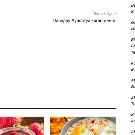
Ba
K
Sonraki İçerik
Danıştay Ayasofya kararını verdi
Ge
Ha
Bi
Gü
Te
Ku
B
Ak
Ed
21
Te
K
Âd
Al