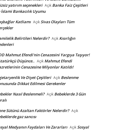
izsiz yatırım seçenekleri
Banka Faiz Çeşitleri
Açık
 İslami Bankacılık Uyumu
şbağlar Katliamı
Sivas Olayları Tüm
Açık
rçekler
milelik Belirtileri Nelerdir?
Kısırlığın
Açık
denleri
D Mahmut Efendi'nin Cenazesini Yargıya Taşıyor!
Atatürkçü Düşünce..
Mahmut Efendi
Açık
zretlerinin Cenazesine Milyonlar Katıldı!
jetaryenlik Ve Diyet Çeşitleri
Beslenme
Açık
nusunda Dikkat Edilmesi Gerekenler
bekler Nasıl Beslenmeli?
Bebeklerde 3 Gün
Açık
ralı
ne Sütünü Azaltan Faktörler Nelerdir?
Açık
beklerde gaz sancısı
syal Medyanın Faydaları Ve Zararları
Sosyal
Açık