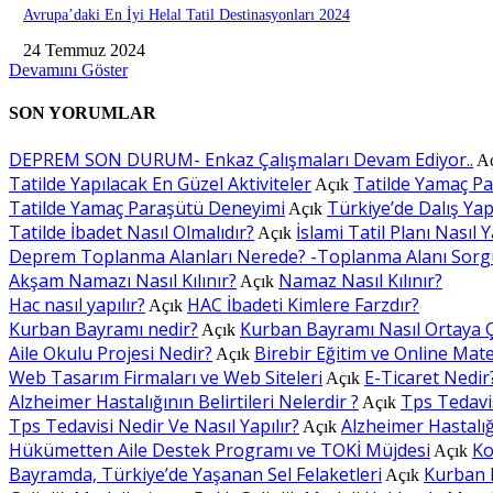
Avrupa’daki En İyi Helal Tatil Destinasyonları 2024
24 Temmuz 2024
Devamını Göster
SON YORUMLAR
DEPREM SON DURUM- Enkaz Çalışmaları Devam Ediyor..
A
Tatilde Yapılacak En Güzel Aktiviteler
Tatilde Yamaç P
Açık
Tatilde Yamaç Paraşütü Deneyimi
Türkiye’de Dalış Yapı
Açık
Tatilde İbadet Nasıl Olmalıdır?
İslami Tatil Planı Nasıl Y
Açık
Deprem Toplanma Alanları Nerede? -Toplanma Alanı Sorg
Akşam Namazı Nasıl Kılınır?
Namaz Nasıl Kılınır?
Açık
Hac nasıl yapılır?
HAC İbadeti Kimlere Farzdır?
Açık
Kurban Bayramı nedir?
Kurban Bayramı Nasıl Ortaya Ç
Açık
Aile Okulu Projesi Nedir?
Birebir Eğitim ve Online Mat
Açık
Web Tasarım Firmaları ve Web Siteleri
E-Ticaret Nedir
Açık
Alzheimer Hastalığının Belirtileri Nelerdir ?
Tps Tedavis
Açık
Tps Tedavisi Nedir Ve Nasıl Yapılır?
Alzheimer Hastalığı
Açık
Hükümetten Aile Destek Programı ve TOKİ Müjdesi
Ko
Açık
Bayramda, Türkiye’de Yaşanan Sel Felaketleri
Kurban 
Açık