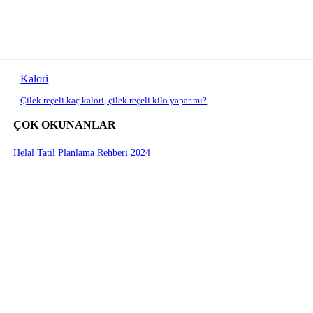
Kalori
Çilek reçeli kaç kalori, çilek reçeli kilo yapar mı?
ÇOK OKUNANLAR
Helal Tatil Planlama Rehberi 2024