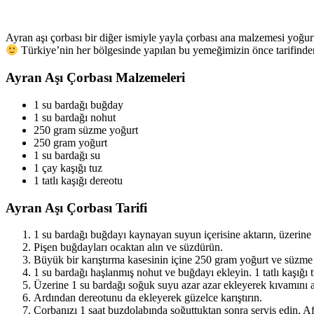
Ayran aşı çorbası bir diğer ismiyle yayla çorbası ana malzemesi yoğu
Türkiye’nin her bölgesinde yapılan bu yemeğimizin önce tarifind
Ayran Aşı Çorbası Malzemeleri
1 su bardağı
buğday
1 su bardağı
nohut
250 gram
süzme yoğurt
250 gram
yoğurt
1 su bardağı
su
1 çay kaşığı
tuz
1 tatlı kaşığı
dereotu
Ayran Aşı Çorbası Tarifi
1 su bardağı buğdayı kaynayan suyun içerisine aktarın, üzerine 
Pişen buğdayları ocaktan alın ve süzdürün.
Büyük bir karıştırma kasesinin içine 250 gram yoğurt ve süzme 
1 su bardağı haşlanmış nohut ve buğdayı ekleyin. 1 tatlı kaşığı t
Üzerine 1 su bardağı soğuk suyu azar azar ekleyerek kıvamını a
Ardından dereotunu da ekleyerek güzelce karıştırın.
Çorbanızı 1 saat buzdolabında soğuttuktan sonra servis edin. Af