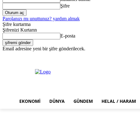
Şifre
Parolanızı mı unuttunuz? yardım almak
Şifre kurtarma
Şifrenizi Kurtarın
E-posta
Email adresine yeni bir şifre gönderilecek.
Cumartesi, Ağustos 8, 2026
Giriş Yap / Kayıt Ol
EKONOMI
DÜNYA
GÜNDEM
HELAL / HARAM