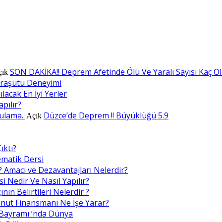
SON DAKİKA!! Deprem Afetinde Ölü Ve Yaralı Sayısı Kaç O
çık
araşütü Deneyimi
lacak En İyi Yerler
apılır?
ulama..
Düzce’de Deprem !! Büyüklüğü 5.9
Açık
ıktı?
ematik Dersi
? Amacı ve Dezavantajları Nelerdir?
i Nedir Ve Nasıl Yapılır?
nın Belirtileri Nelerdir ?
nut Finansmanı Ne İşe Yarar?
Bayramı ’nda Dünya