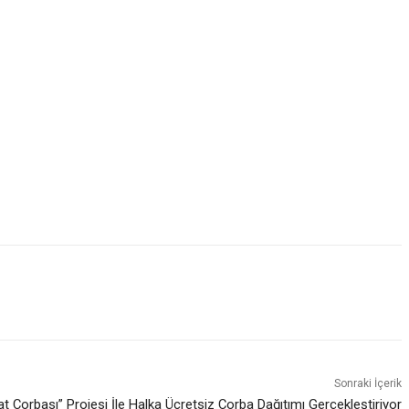
Sonraki İçerik
t Çorbası” Projesi İle Halka Ücretsiz Çorba Dağıtımı Gerçekleştiriyor