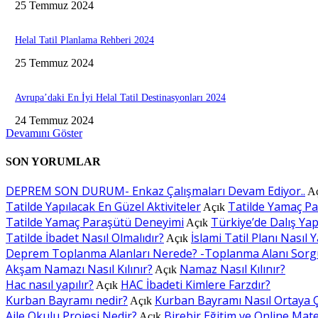
25 Temmuz 2024
Helal Tatil Planlama Rehberi 2024
25 Temmuz 2024
Avrupa’daki En İyi Helal Tatil Destinasyonları 2024
24 Temmuz 2024
Devamını Göster
SON YORUMLAR
DEPREM SON DURUM- Enkaz Çalışmaları Devam Ediyor..
A
Tatilde Yapılacak En Güzel Aktiviteler
Tatilde Yamaç P
Açık
Tatilde Yamaç Paraşütü Deneyimi
Türkiye’de Dalış Yapı
Açık
Tatilde İbadet Nasıl Olmalıdır?
İslami Tatil Planı Nasıl Y
Açık
Deprem Toplanma Alanları Nerede? -Toplanma Alanı Sorg
Akşam Namazı Nasıl Kılınır?
Namaz Nasıl Kılınır?
Açık
Hac nasıl yapılır?
HAC İbadeti Kimlere Farzdır?
Açık
Kurban Bayramı nedir?
Kurban Bayramı Nasıl Ortaya Ç
Açık
Aile Okulu Projesi Nedir?
Birebir Eğitim ve Online Mat
Açık