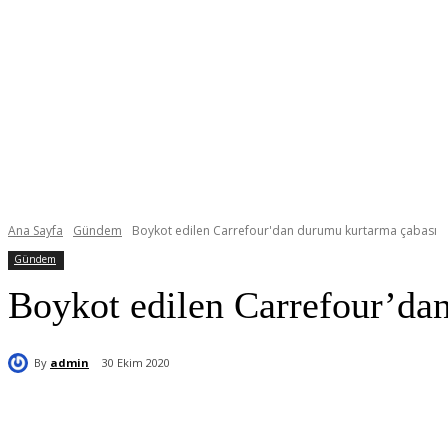
Ana Sayfa
Gündem
Boykot edilen Carrefour'dan durumu kurtarma çabası
Gündem
Boykot edilen Carrefour’da
By
admin
30 Ekim 2020
Paylaş