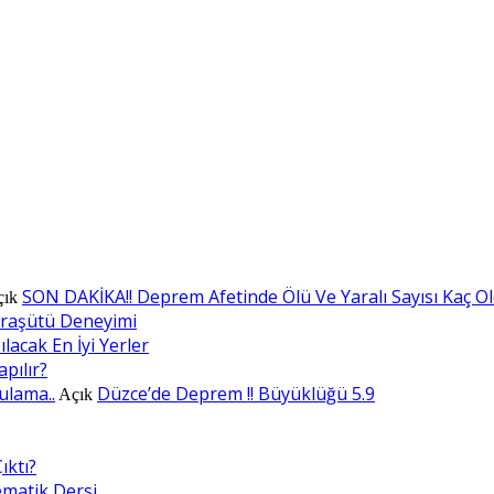
SON DAKİKA!! Deprem Afetinde Ölü Ve Yaralı Sayısı Kaç O
çık
araşütü Deneyimi
lacak En İyi Yerler
apılır?
ulama..
Düzce’de Deprem !! Büyüklüğü 5.9
Açık
ıktı?
ematik Dersi