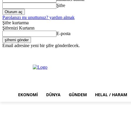
Şifre
Parolanızı mı unuttunuz? yardım almak
Şifre kurtarma
Şifrenizi Kurtarın
E-posta
Email adresine yeni bir şifre gönderilecek.
Cuma, Ağustos 7, 2026
Giriş Yap / Kayıt Ol
EKONOMI
DÜNYA
GÜNDEM
HELAL / HARAM