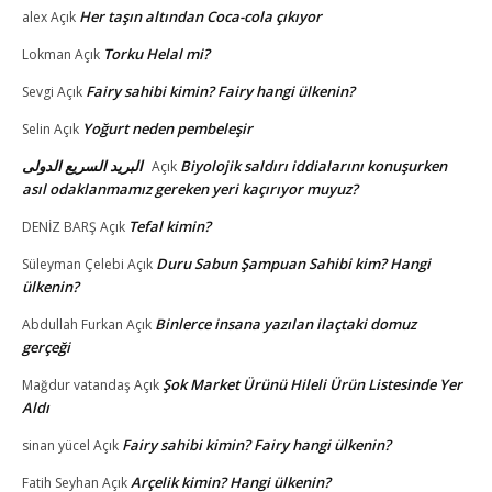
Her taşın altından Coca-cola çıkıyor
alex
Açık
Torku Helal mi?
Lokman
Açık
Fairy sahibi kimin? Fairy hangi ülkenin?
Sevgi
Açık
Yoğurt neden pembeleşir
Selin
Açık
البريد السريع الدولى
Biyolojik saldırı iddialarını konuşurken
Açık
asıl odaklanmamız gereken yeri kaçırıyor muyuz?
Tefal kimin?
DENİZ BARŞ
Açık
Duru Sabun Şampuan Sahibi kim? Hangi
Süleyman Çelebi
Açık
ülkenin?
Binlerce insana yazılan ilaçtaki domuz
Abdullah Furkan
Açık
gerçeği
Şok Market Ürünü Hileli Ürün Listesinde Yer
Mağdur vatandaş
Açık
Aldı
Fairy sahibi kimin? Fairy hangi ülkenin?
sinan yücel
Açık
Arçelik kimin? Hangi ülkenin?
Fatih Seyhan
Açık