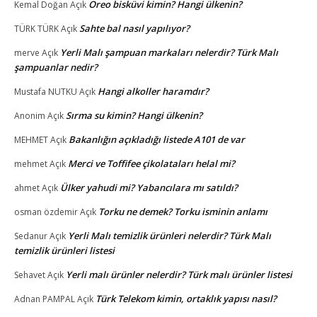
Oreo bisküvi kimin? Hangi ülkenin?
Kemal Doğan
Açık
Sahte bal nasıl yapılıyor?
TÜRK TÜRK
Açık
Yerli Malı şampuan markaları nelerdir? Türk Malı
merve
Açık
şampuanlar nedir?
Hangi alkoller haramdır?
Mustafa NUTKU
Açık
Sırma su kimin? Hangi ülkenin?
Anonim
Açık
Bakanlığın açıkladığı listede A101 de var
MEHMET
Açık
Merci ve Toffifee çikolataları helal mi?
mehmet
Açık
Ülker yahudi mi? Yabancılara mı satıldı?
ahmet
Açık
Torku ne demek? Torku isminin anlamı
osman özdemir
Açık
Yerli Malı temizlik ürünleri nelerdir? Türk Malı
Sedanur
Açık
temizlik ürünleri listesi
Yerli malı ürünler nelerdir? Türk malı ürünler listesi
Sehavet
Açık
Türk Telekom kimin, ortaklık yapısı nasıl?
Adnan PAMPAL
Açık