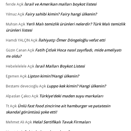
İsrail ve Amerikan malları boykot listesi
feride
Açık
Fairy sahibi kimin? Fairy hangi ülkenin?
Yılmaz
Açık
Yerli Malı temizlik ürünleri nelerdir? Türk Malı temizlik
Muhsin
Açık
ürünleri listesi
İlahiyatçı Ömer Döngeloğlu vefat etti
Hamdi YALÇIN
Açık
Fatih Çıtlak Hoca nasıl zayıfladı, mide ameliyatı
Güzin Canan
Açık
mı oldu?
İsrail Malları Boykot Listesi
Hebelelelele
Açık
Lipton kimin?Hangi ülkenin?
Egemen
Açık
Luppo kek kimin? Hangi ülkenin?
Bestami devecioğlu
Açık
Türkiye’deki maden suyu markaları
Alpaslan Çakıcı
Açık
Ünlü fast food zincirine ait hamburger ve patatesin
Tt
Açık
skandal görüntüsü şoke etti!
Helal Sertifikalı Tavuk Firmaları
Mehmet Ali
Açık