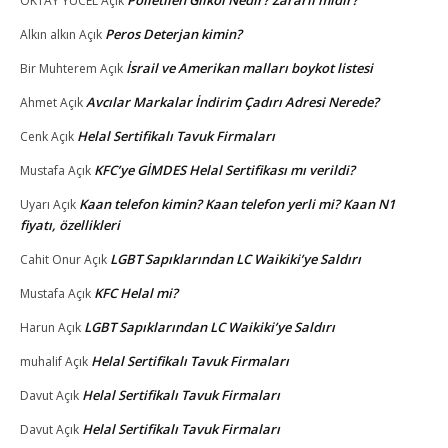
Polietilen Glikol Nedir? Zararlı mıdır?
OKTAY YUCEL
Açık
Peros Deterjan kimin?
Alkın alkın
Açık
İsrail ve Amerikan malları boykot listesi
Bir Muhterem
Açık
Avcılar Markalar İndirim Çadırı Adresi Nerede?
Ahmet
Açık
Helal Sertifikalı Tavuk Firmaları
Cenk
Açık
KFC’ye GİMDES Helal Sertifikası mı verildi?
Mustafa
Açık
Kaan telefon kimin? Kaan telefon yerli mi? Kaan N1
Uyarı
Açık
fiyatı, özellikleri
LGBT Sapıklarından LC Waikiki’ye Saldırı
Cahit Onur
Açık
KFC Helal mi?
Mustafa
Açık
LGBT Sapıklarından LC Waikiki’ye Saldırı
Harun
Açık
Helal Sertifikalı Tavuk Firmaları
muhalif
Açık
Helal Sertifikalı Tavuk Firmaları
Davut
Açık
Helal Sertifikalı Tavuk Firmaları
Davut
Açık