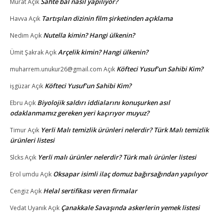
Sahte bal nasıl yapılıyor?
Murat
Açık
Tartışılan dizinin film şirketinden açıklama
Havva
Açık
Nutella kimin? Hangi ülkenin?
Nedim
Açık
Arçelik kimin? Hangi ülkenin?
Ümit Şakrak
Açık
Köfteci Yusuf’un Sahibi Kim?
muharrem.unukur26@gmail.com
Açık
Köfteci Yusuf’un Sahibi Kim?
işgüzar
Açık
Biyolojik saldırı iddialarını konuşurken asıl
Ebru
Açık
odaklanmamız gereken yeri kaçırıyor muyuz?
Yerli Malı temizlik ürünleri nelerdir? Türk Malı temizlik
Timur
Açık
ürünleri listesi
Yerli malı ürünler nelerdir? Türk malı ürünler listesi
Slcks
Açık
Oksapar isimli ilaç domuz bağırsağından yapılıyor
Erol umdu
Açık
Helal sertifikası veren firmalar
Cengiz
Açık
Çanakkale Savaşında askerlerin yemek listesi
Vedat Uyanık
Açık