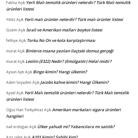
Yerli Malı temizlik ürünleri nelerdir? Türk Malı temizlik
Fatma
Açık
ürünleri listesi
Yerli malı ürünler nelerdir? Türk malı ürünler listesi
Yıldız
Açık
İsrail ve Amerikan malları boykot listesi
Gizem
Açık
Torku No On ve kola karşılaştırması
fethiye
Açık
Binlerce insana yazılan ilaçtaki domuz gerçeği
murat
Açık
Lesitin (E322) Nedir? (Emülgatör) Helal midir?
murat
Açık
Bingo kimin? Hangi ülkenin?
Aysun Aytı
Açık
Jacobs kahve kimin? Hangi Ülkenin?
Adım Soyadım
Açık
Yerli Malı temizlik ürünleri nelerdir? Türk Malı temizlik
Aysel
Açık
ürünleri listesi
Amerikan markaları sigara ürünleri
Oğuz Han Türkyılmaz
Açık
hangileri
Ülker yahudi mi? Yabancılara mı satıldı?
nail erdoğan
Açık
A101 kimin? Sahibi kim?
Aziz şehir
Açık