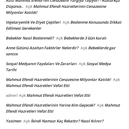
ADD Mahmut Efendi'nin Cenazesini Yargıya Taşıyor! - Atatürkçü
Düşünce..
Mahmut Efendi Hazretlerinin Cenazesine
Açık
Milyonlar Katıldı!
Vejetaryenlik Ve Diyet Çeşitleri
Beslenme Konusunda Dikkat
Açık
Edilmesi Gerekenler
Bebekler Nasıl Beslenmeli?
Bebeklerde 3 Gün kuralı
Açık
Anne Sütünü Azaltan Faktörler Nelerdir?
Bebeklerde gaz
Açık
sancısı
Sosyal Medyanın Faydaları Ve Zararları
Sosyal Medya
Açık
Tarihi
Mahmut Efendi Hazretlerinin Cenazesine Milyonlar Katıldı!
Açık
Mahmut Efendi Hazretleri Vefat Etti
Mahmut Efendi Hazretleri Vefat Etti
admin1
Açık
Mahmut Efendi Hazretlerinin Yerine Kim Geçecek?
Mahmut
Açık
Efendi Hazretleri Vefat Etti
Yasimen
İkindi Namazı Kaç Rekattır? Nasıl Kılınır?
Açık