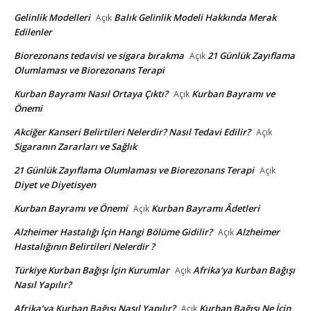
Gelinlik Modelleri
Balık Gelinlik Modeli Hakkında Merak
Açık
Edilenler
Biorezonans tedavisi ve sigara bırakma
21 Günlük Zayıflama
Açık
Olumlaması ve Biorezonans Terapi
Kurban Bayramı Nasıl Ortaya Çıktı?
Kurban Bayramı ve
Açık
Önemi
Akciğer Kanseri Belirtileri Nelerdir? Nasıl Tedavi Edilir?
Açık
Sigaranın Zararları ve Sağlık
21 Günlük Zayıflama Olumlaması ve Biorezonans Terapi
Açık
Diyet ve Diyetisyen
Kurban Bayramı ve Önemi
Kurban Bayramı Âdetleri
Açık
Alzheimer Hastalığı İçin Hangi Bölüme Gidilir?
Alzheimer
Açık
Hastalığının Belirtileri Nelerdir ?
Türkiye Kurban Bağışı İçin Kurumlar
Afrika’ya Kurban Bağışı
Açık
Nasıl Yapılır?
Afrika’ya Kurban Bağışı Nasıl Yapılır?
Kurban Bağışı Ne İçin
Açık