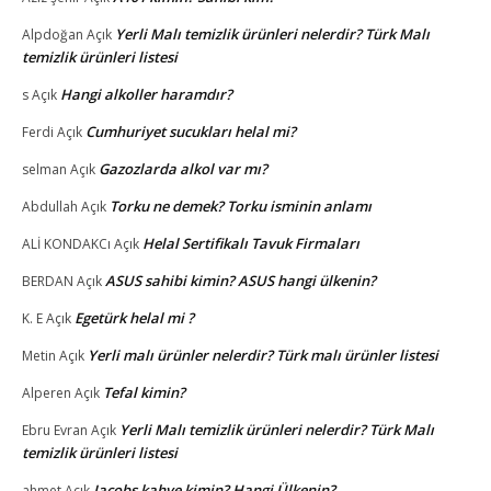
Yerli Malı temizlik ürünleri nelerdir? Türk Malı
Alpdoğan
Açık
temizlik ürünleri listesi
Hangi alkoller haramdır?
s
Açık
Cumhuriyet sucukları helal mi?
Ferdi
Açık
Gazozlarda alkol var mı?
selman
Açık
Torku ne demek? Torku isminin anlamı
Abdullah
Açık
Helal Sertifikalı Tavuk Firmaları
ALİ KONDAKCı
Açık
ASUS sahibi kimin? ASUS hangi ülkenin?
BERDAN
Açık
Egetürk helal mi ?
K. E
Açık
Yerli malı ürünler nelerdir? Türk malı ürünler listesi
Metin
Açık
Tefal kimin?
Alperen
Açık
Yerli Malı temizlik ürünleri nelerdir? Türk Malı
Ebru Evran
Açık
temizlik ürünleri listesi
Jacobs kahve kimin? Hangi Ülkenin?
ahmet
Açık