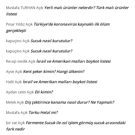
Yerli malı ürünler nelerdir? Türk malı ürünler
Mustafa TURHAN
Açık
listesi
Türkiye’de koronavirüs kaynaklı ilk ölüm
Pınar Yıldız
Açık
gerçekleşti
Sucuk nasıl kurutulur?
kapuçino
Açık
Sucuk nasıl kurutulur?
kapuçino
Açık
İsrail ve Amerikan malları boykot listesi
Recep ivedik
Açık
Kent şeker kimin? Hangi ülkenin?
Ayse
Açık
İsrail ve Amerikan malları boykot listesi
Halit
Açık
Eti kimin?
Aydan cetin
Açık
Diş çektirince kanama nasıl durur? Ne Yapmalı?
Melek
Açık
Torku Helal mi?
Mustafa
Açık
Fermente Sucuk ile ısıl işlem görmüş sucuk arasındaki
bir vat
Açık
fark nedir