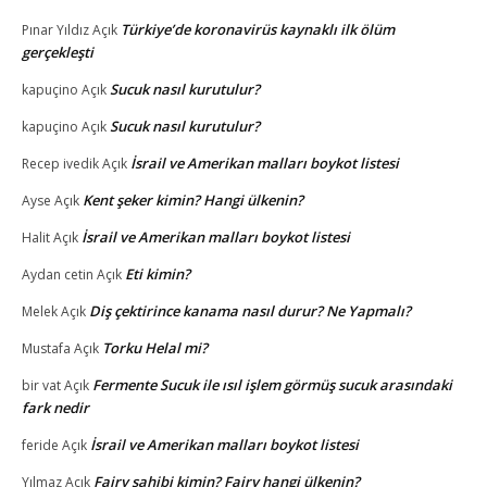
Türkiye’de koronavirüs kaynaklı ilk ölüm
Pınar Yıldız
Açık
gerçekleşti
Sucuk nasıl kurutulur?
kapuçino
Açık
Sucuk nasıl kurutulur?
kapuçino
Açık
İsrail ve Amerikan malları boykot listesi
Recep ivedik
Açık
Kent şeker kimin? Hangi ülkenin?
Ayse
Açık
İsrail ve Amerikan malları boykot listesi
Halit
Açık
Eti kimin?
Aydan cetin
Açık
Diş çektirince kanama nasıl durur? Ne Yapmalı?
Melek
Açık
Torku Helal mi?
Mustafa
Açık
Fermente Sucuk ile ısıl işlem görmüş sucuk arasındaki
bir vat
Açık
fark nedir
İsrail ve Amerikan malları boykot listesi
feride
Açık
Fairy sahibi kimin? Fairy hangi ülkenin?
Yılmaz
Açık