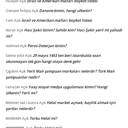
İsrail ve Amerikan malları boykot listesi
Hüseyin
Açık
Danone kimin, hangi ulkenin?
Osmanlı fedaisi
Açık
İsrail ve Amerikan malları boykot listesi
Cem
Açık
Hacı Şakir kimin? Sahibi kim? Hacı Şakir yerli mi yahudi
Nuran
Açık
mi?
Peros Deterjan kimin?
mehmet
Açık
29 mayıs 1453 ten beri istanbulda ezan
fatime erbil
Açık
okunmayan tek gün hangi olaya denk gelir
Yerli Malı şampuan markaları nelerdir? Türk Malı
Çiğdem
Açık
şampuanlar nedir?
Yaay sosyal medya uygulaması kimin? Hangi
ramazan
Açık
ülkenin? Yerli mi?
Helal market açmak, bayilik almak için
Mehmet Sait Uzunca
Açık
şartlar nelerdir?
Torku Helal mi?
MAMAMA
Açık
MAMAMA
Torku Helal mi?