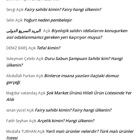
Fairy sahibi kimin? Fairy hangi ülkenin?
Sevgi
Açık
Yoğurt neden pembeleşir
Selin
Açık
البريد السريع الدولى
Biyolojik saldırı iddialarını konuşurken
Açık
asıl odaklanmamız gereken yeri kaçırıyor muyuz?
Tefal kimin?
DENİZ BARŞ
Açık
Duru Sabun Şampuan Sahibi kim? Hangi
Süleyman Çelebi
Açık
ülkenin?
Binlerce insana yazılan ilaçtaki domuz
Abdullah Furkan
Açık
gerçeği
Şok Market Ürünü Hileli Ürün Listesinde Yer
Mağdur vatandaş
Açık
Aldı
Fairy sahibi kimin? Fairy hangi ülkenin?
sinan yücel
Açık
Arçelik kimin? Hangi ülkenin?
Fatih Seyhan
Açık
Yerli malı ürünler nelerdir? Türk malı ürünler
Mustafa TURHAN
Açık
listesi