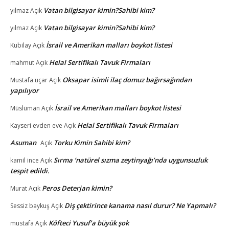
Vatan bilgisayar kimin?Sahibi kim?
yılmaz
Açık
Vatan bilgisayar kimin?Sahibi kim?
yılmaz
Açık
İsrail ve Amerikan malları boykot listesi
Kubilay
Açık
Helal Sertifikalı Tavuk Firmaları
mahmut
Açık
Oksapar isimli ilaç domuz bağırsağından
Mustafa uçar
Açık
yapılıyor
İsrail ve Amerikan malları boykot listesi
Müslüman
Açık
Helal Sertifikalı Tavuk Firmaları
Kayseri evden eve
Açık
Asuman
Torku Kimin Sahibi kim?
Açık
Sırma ‘natürel sızma zeytinyağı’nda uygunsuzluk
kamil ince
Açık
tespit edildi.
Peros Deterjan kimin?
Murat
Açık
Diş çektirince kanama nasıl durur? Ne Yapmalı?
Sessiz baykuş
Açık
Köfteci Yusuf’a büyük şok
mustafa
Açık