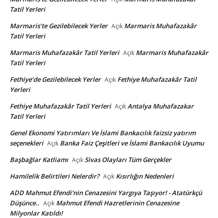
Tatil Yerleri
Marmaris’te Gezilebilecek Yerler
Marmaris Muhafazakâr
Açık
Tatil Yerleri
Marmaris Muhafazakâr Tatil Yerleri
Marmaris Muhafazakâr
Açık
Tatil Yerleri
Fethiye’de Gezilebilecek Yerler
Fethiye Muhafazakâr Tatil
Açık
Yerleri
Fethiye Muhafazakâr Tatil Yerleri
Antalya Muhafazakar
Açık
Tatil Yerleri
Genel Ekonomi Yatırımları Ve İslami Bankacılık faizsiz yatırım
seçenekleri
Banka Faiz Çeşitleri ve İslami Bankacılık Uyumu
Açık
Başbağlar Katliamı
Sivas Olayları Tüm Gerçekler
Açık
Hamilelik Belirtileri Nelerdir?
Kısırlığın Nedenleri
Açık
ADD Mahmut Efendi'nin Cenazesini Yargıya Taşıyor! - Atatürkçü
Düşünce..
Mahmut Efendi Hazretlerinin Cenazesine
Açık
Milyonlar Katıldı!