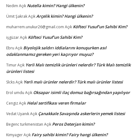
Nutella kimin? Hangi ülkenin?
Nedim
Açık
Arçelik kimin? Hangi ülkenin?
Ümit Şakrak
Açık
Köfteci Yusuf’un Sahibi Kim?
muharrem.unukur26@gmail.com
Açık
Köfteci Yusuf’un Sahibi Kim?
işgüzar
Açık
Biyolojik saldırı iddialarını konuşurken asıl
Ebru
Açık
odaklanmamız gereken yeri kaçırıyor muyuz?
Yerli Malı temizlik ürünleri nelerdir? Türk Malı temizlik
Timur
Açık
ürünleri listesi
Yerli malı ürünler nelerdir? Türk malı ürünler listesi
Slcks
Açık
Oksapar isimli ilaç domuz bağırsağından yapılıyor
Erol umdu
Açık
Helal sertifikası veren firmalar
Cengiz
Açık
Çanakkale Savaşında askerlerin yemek listesi
Vedat Uyanık
Açık
Peros Deterjan kimin?
Begenc turkmenistan
Açık
Fairy sahibi kimin? Fairy hangi ülkenin?
Kimyager
Açık