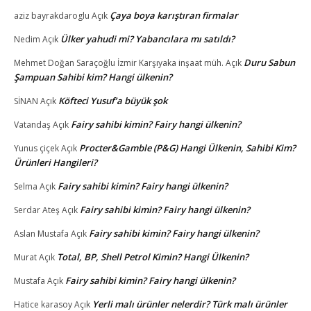
Çaya boya karıştıran firmalar
aziz bayrakdaroglu
Açık
Ülker yahudi mi? Yabancılara mı satıldı?
Nedim
Açık
Duru Sabun
Mehmet Doğan Saraçoğlu İzmir Karşıyaka inşaat müh.
Açık
Şampuan Sahibi kim? Hangi ülkenin?
Köfteci Yusuf’a büyük şok
SİNAN
Açık
Fairy sahibi kimin? Fairy hangi ülkenin?
Vatandaş
Açık
Procter&Gamble (P&G) Hangi Ülkenin, Sahibi Kim?
Yunus çiçek
Açık
Ürünleri Hangileri?
Fairy sahibi kimin? Fairy hangi ülkenin?
Selma
Açık
Fairy sahibi kimin? Fairy hangi ülkenin?
Serdar Ateş
Açık
Fairy sahibi kimin? Fairy hangi ülkenin?
Aslan Mustafa
Açık
Total, BP, Shell Petrol Kimin? Hangi Ülkenin?
Murat
Açık
Fairy sahibi kimin? Fairy hangi ülkenin?
Mustafa
Açık
Yerli malı ürünler nelerdir? Türk malı ürünler
Hatice karasoy
Açık