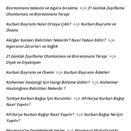
Biorezonans tedavisi ve sigara bırakma
21 Günlük Zayıflama
Açık
Olumlaması ve Biorezonans Terapi
Kurban Bayramı Nasıl Ortaya Çıktı?
Kurban Bayramı ve
Açık
Önemi
Akciğer Kanseri Belirtileri Nelerdir? Nasıl Tedavi Edilir?
Açık
Sigaranın Zararları ve Sağlık
21 Günlük Zayıflama Olumlaması ve Biorezonans Terapi
Açık
Diyet ve Diyetisyen
Kurban Bayramı ve Önemi
Kurban Bayramı Âdetleri
Açık
Alzheimer Hastalığı İçin Hangi Bölüme Gidilir?
Alzheimer
Açık
Hastalığının Belirtileri Nelerdir ?
Türkiye Kurban Bağışı İçin Kurumlar
Afrika’ya Kurban Bağışı
Açık
Nasıl Yapılır?
Afrika’ya Kurban Bağışı Nasıl Yapılır?
Kurban Bağışı Ne İçin
Açık
Yapılır?
Marmaris’te Gezilebilecek Yerler
Marmaris Muhafazakâr
Açık