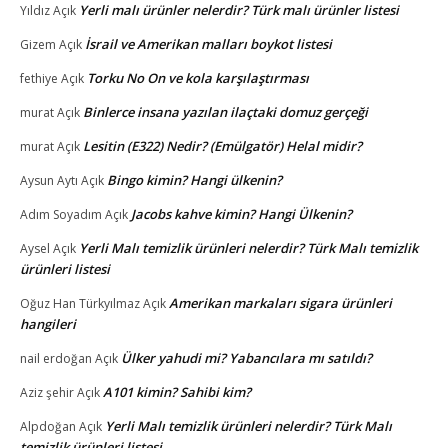
Yerli malı ürünler nelerdir? Türk malı ürünler listesi
Yıldız
Açık
İsrail ve Amerikan malları boykot listesi
Gizem
Açık
Torku No On ve kola karşılaştırması
fethiye
Açık
Binlerce insana yazılan ilaçtaki domuz gerçeği
murat
Açık
Lesitin (E322) Nedir? (Emülgatör) Helal midir?
murat
Açık
Bingo kimin? Hangi ülkenin?
Aysun Aytı
Açık
Jacobs kahve kimin? Hangi Ülkenin?
Adım Soyadım
Açık
Yerli Malı temizlik ürünleri nelerdir? Türk Malı temizlik
Aysel
Açık
ürünleri listesi
Amerikan markaları sigara ürünleri
Oğuz Han Türkyılmaz
Açık
hangileri
Ülker yahudi mi? Yabancılara mı satıldı?
nail erdoğan
Açık
A101 kimin? Sahibi kim?
Aziz şehir
Açık
Yerli Malı temizlik ürünleri nelerdir? Türk Malı
Alpdoğan
Açık
temizlik ürünleri listesi