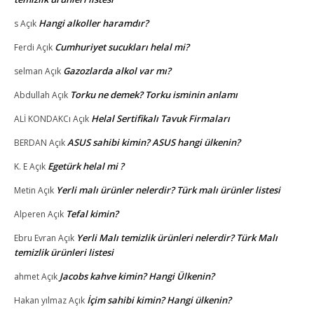
Hangi alkoller haramdır?
s
Açık
Cumhuriyet sucukları helal mi?
Ferdi
Açık
Gazozlarda alkol var mı?
selman
Açık
Torku ne demek? Torku isminin anlamı
Abdullah
Açık
Helal Sertifikalı Tavuk Firmaları
ALİ KONDAKCı
Açık
ASUS sahibi kimin? ASUS hangi ülkenin?
BERDAN
Açık
Egetürk helal mi ?
K. E
Açık
Yerli malı ürünler nelerdir? Türk malı ürünler listesi
Metin
Açık
Tefal kimin?
Alperen
Açık
Yerli Malı temizlik ürünleri nelerdir? Türk Malı
Ebru Evran
Açık
temizlik ürünleri listesi
Jacobs kahve kimin? Hangi Ülkenin?
ahmet
Açık
İçim sahibi kimin? Hangi ülkenin?
Hakan yılmaz
Açık