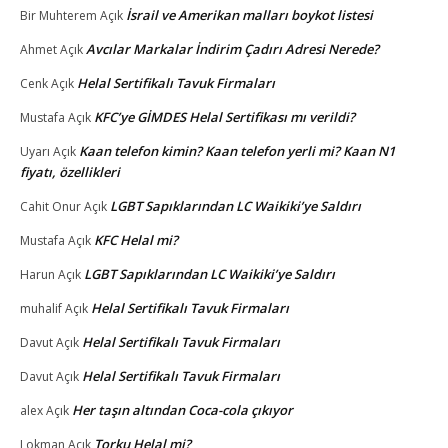
İsrail ve Amerikan malları boykot listesi
Bir Muhterem
Açık
Avcılar Markalar İndirim Çadırı Adresi Nerede?
Ahmet
Açık
Helal Sertifikalı Tavuk Firmaları
Cenk
Açık
KFC’ye GİMDES Helal Sertifikası mı verildi?
Mustafa
Açık
Kaan telefon kimin? Kaan telefon yerli mi? Kaan N1
Uyarı
Açık
fiyatı, özellikleri
LGBT Sapıklarından LC Waikiki’ye Saldırı
Cahit Onur
Açık
KFC Helal mi?
Mustafa
Açık
LGBT Sapıklarından LC Waikiki’ye Saldırı
Harun
Açık
Helal Sertifikalı Tavuk Firmaları
muhalif
Açık
Helal Sertifikalı Tavuk Firmaları
Davut
Açık
Helal Sertifikalı Tavuk Firmaları
Davut
Açık
Her taşın altından Coca-cola çıkıyor
alex
Açık
Torku Helal mi?
Lokman
Açık