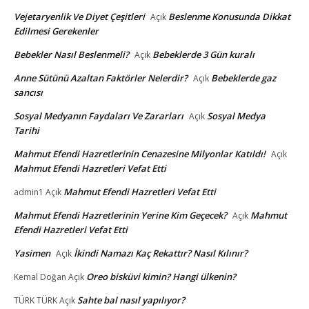
Vejetaryenlik Ve Diyet Çeşitleri
Beslenme Konusunda Dikkat
Açık
Edilmesi Gerekenler
Bebekler Nasıl Beslenmeli?
Bebeklerde 3 Gün kuralı
Açık
Anne Sütünü Azaltan Faktörler Nelerdir?
Bebeklerde gaz
Açık
sancısı
Sosyal Medyanın Faydaları Ve Zararları
Sosyal Medya
Açık
Tarihi
Mahmut Efendi Hazretlerinin Cenazesine Milyonlar Katıldı!
Açık
Mahmut Efendi Hazretleri Vefat Etti
Mahmut Efendi Hazretleri Vefat Etti
admin1
Açık
Mahmut Efendi Hazretlerinin Yerine Kim Geçecek?
Mahmut
Açık
Efendi Hazretleri Vefat Etti
Yasimen
İkindi Namazı Kaç Rekattır? Nasıl Kılınır?
Açık
Oreo bisküvi kimin? Hangi ülkenin?
Kemal Doğan
Açık
Sahte bal nasıl yapılıyor?
TÜRK TÜRK
Açık