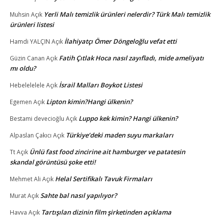
Yerli Malı temizlik ürünleri nelerdir? Türk Malı temizlik
Muhsin
Açık
ürünleri listesi
İlahiyatçı Ömer Döngeloğlu vefat etti
Hamdi YALÇIN
Açık
Fatih Çıtlak Hoca nasıl zayıfladı, mide ameliyatı
Güzin Canan
Açık
mı oldu?
İsrail Malları Boykot Listesi
Hebelelelele
Açık
Lipton kimin?Hangi ülkenin?
Egemen
Açık
Luppo kek kimin? Hangi ülkenin?
Bestami devecioğlu
Açık
Türkiye’deki maden suyu markaları
Alpaslan Çakıcı
Açık
Ünlü fast food zincirine ait hamburger ve patatesin
Tt
Açık
skandal görüntüsü şoke etti!
Helal Sertifikalı Tavuk Firmaları
Mehmet Ali
Açık
Sahte bal nasıl yapılıyor?
Murat
Açık
Tartışılan dizinin film şirketinden açıklama
Havva
Açık