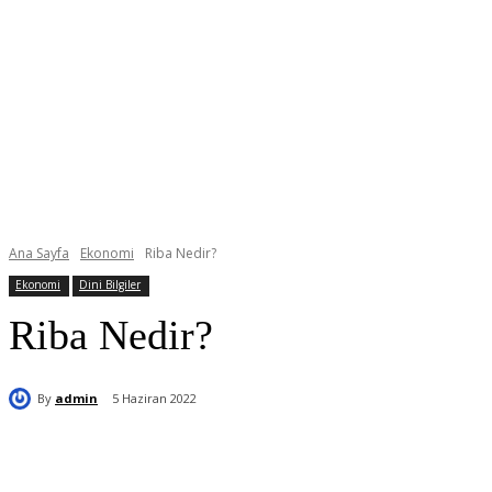
Ana Sayfa
Ekonomi
Riba Nedir?
Ekonomi
Dini Bilgiler
Riba Nedir?
By
admin
5 Haziran 2022
Paylaş