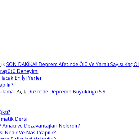
SON DAKİKA!! Deprem Afetinde Ölü Ve Yaralı Sayısı Kaç O
çık
araşütü Deneyimi
lacak En İyi Yerler
apılır?
ulama..
Düzce’de Deprem !! Büyüklüğü 5.9
Açık
ıktı?
ematik Dersi
? Amacı ve Dezavantajları Nelerdir?
i Nedir Ve Nasıl Yapılır?