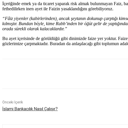
İçeriğinde emek ya da ticaret yaparak risk almak bulunmayan Faiz, ba
fethedilirken inen ayet ile Faizin yasaklandığını görebiliyoruz.
“Fâiz yiyenler (kabirlerinden), ancak şeytanın dokunup çarptığı kimsenin
kılmıştır. Bundan böyle, kime Rabb’inden bir öğüt gelir de yaptığından
orada sürekli olarak kalacaklardır.”
Bu ayet içerisinde de görüldüğü gibi dinimizde faize yer yoktur. Faize
gözlerimize çarpmaktadır. Buradan da anlaşılacağı gibi toplumun adale
Paylaş
Önceki İçerik
İslami Bankacılık Nasıl Çalışır?