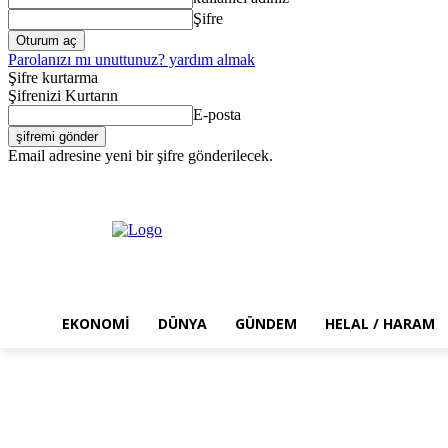
Şifre
Parolanızı mı unuttunuz? yardım almak
Şifre kurtarma
Şifrenizi Kurtarın
E-posta
Email adresine yeni bir şifre gönderilecek.
Cuma, Ağustos 7, 2026
Giriş Yap / Kayıt Ol
EKONOMI
DÜNYA
GÜNDEM
HELAL / HARAM