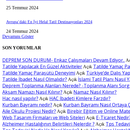
25 Temmuz 2024
Avrupa’daki En İyi Helal Tatil Destinasyonları 2024
24 Temmuz 2024
Devamını Göster
SON YORUMLAR
DEPREM SON DURUM- Enkaz Çalışmaları Devam Ediyor..
A
Tatilde Yapılacak En Güzel Aktiviteler
Tatilde Yamaç P
Açık
Tatilde Yamaç Paraşütü Deneyimi
Türkiye’de Dalış Yapı
Açık
Tatilde İbadet Nasıl Olmalıdır?
İslami Tatil Planı Nasıl Y
Açık
Deprem Toplanma Alanları Nerede? -Toplanma Alanı Sorg
Akşam Namazı Nasıl Kılınır?
Namaz Nasıl Kılınır?
Açık
Hac nasıl yapılır?
HAC İbadeti Kimlere Farzdır?
Açık
Kurban Bayramı nedir?
Kurban Bayramı Nasıl Ortaya Ç
Açık
Aile Okulu Projesi Nedir?
Birebir Eğitim ve Online Mat
Açık
Web Tasarım Firmaları ve Web Siteleri
E-Ticaret Nedir
Açık
Alzheimer Hastalığının Belirtileri Nelerdir ?
Tps Tedavis
Açık