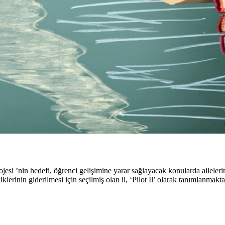
ojesi ’nin hedefi, öğrenci gelişimine yarar sağlayacak konularda aileler
lerinin giderilmesi için seçilmiş olan il, ‘Pilot İl’ olarak tanımlanmakta