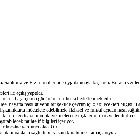
 Şanlıurfa ve Erzurum illerinde uygulanmaya başlandı. Burada verilen de
eri ile açılış yaptılar.
orunlarla başa çıkma gücünün artırılması hedeflenmektedir.
el hayatta nasıl güvenli bir şekilde çevrim içi olabilecekleri bilgisi “Bi
ışkanlıklarla mücadele edebilmek, fiziksel ve ruhsal açıdan nasıl sağlıkl
ukların kendi aralarındaki ve aileleri ile ilişkilerinin kuvvetlendirilmes
ştırabilecek muhtelif bilgileri içeriyor.
irilmesine yardımcı olacaktır.
n çocuklarına daha sağlıklı bir yaşam kurabilmesi amaçlanıyor.