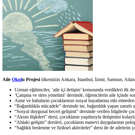
Aile
Okul
u Projesi
ülkemizin Ankara, İstanbul, İzmir, Samsun, Adana,
Uzman eğitimciler, ‘aile içi iletişim’ konusunda verdikleri ilk dersl
‘Çatışma ve stres yönetimi’ dersinde, öğrencilerin aile içinde s
Anne ve babaların çocuklarının sosyal hayatlarına etki etmeden re
“Bağımlılıkla mücadele” dersinde ise, bağımlılık yapan zararlı al
“Sosyal duygusal beceri gelişimi” dersinde verilen bilgilerle çoc
“Akran ilişkileri” dersi, çocukların yaşıtlarıyla iletişimini kolayla
“Ahlaki gelişim” dersleri, çocukların manevi duygularının pekişt
“Sağlıklı beslenme ve fiziksel aktiviteler” dersi ile de aileleri