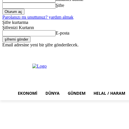
Şifre
Parolanızı mı unuttunuz? yardım almak
Şifre kurtarma
Şifrenizi Kurtarın
E-posta
Email adresine yeni bir şifre gönderilecek.
Cumartesi, Ağustos 8, 2026
Giriş Yap / Kayıt Ol
EKONOMI
DÜNYA
GÜNDEM
HELAL / HARAM