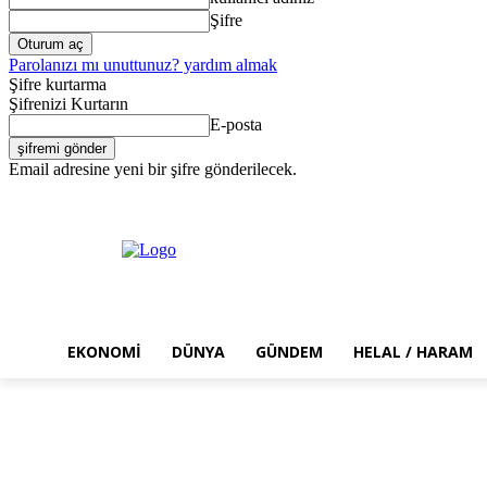
Şifre
Parolanızı mı unuttunuz? yardım almak
Şifre kurtarma
Şifrenizi Kurtarın
E-posta
Email adresine yeni bir şifre gönderilecek.
Perşembe, Ağustos 6, 2026
Giriş Yap / Kayıt Ol
EKONOMI
DÜNYA
GÜNDEM
HELAL / HARAM