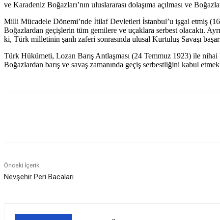
ve Karadeniz Boğazları’nın uluslararası dolaşıma açılması ve Boğazların 
Milli Mücadele Dönemi’nde İtilaf Devletleri İstanbul’u işgal etmiş (16
Boğazlardan geçişlerin tüm gemilere ve uçaklara serbest olacaktı. Ayr
ki, Türk milletinin şanlı zaferi sonrasında ulusal Kurtuluş Savaşı başa
Türk Hükümeti, Lozan Barış Antlaşması (24 Temmuz 1923) ile nihai b
Boğazlardan barış ve savaş zamanında geçiş serbestliğini kabul etmek 
Paylaş
Önceki İçerik
Nevşehir Peri Bacaları