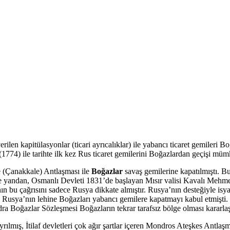
verilen kapitülasyonlar (ticari ayrıcalıklar) ile yabancı ticaret gemiler
774) ile tarihte ilk kez Rus ticaret gemilerini Boğazlardan geçişi müm
e (Çanakkale) Antlaşması ile
Boğazlar
savaş gemilerine kapatılmıştı. Bu
. Öte yandan, Osmanlı Devleti 1831’de başlayan Mısır valisi Kavalı Meh
n bu çağrısını sadece Rusya dikkate almıştır. Rusya’nın desteğiyle isya
 Rusya’nın lehine Boğazları yabancı gemilere kapatmayı kabul etmişti. 
ndra Boğazlar Sözleşmesi Boğazların tekrar tarafsız bölge olması kararlaş
ılmış, İtilaf devletleri çok ağır şartlar içeren Mondros Ateşkes Antl