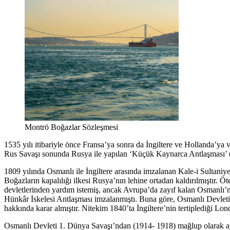
Montrö Boğazlar Sözleşmesi
1535 yılı itibariyle önce Fransa’ya sonra da İngiltere ve Hollanda’ya 
Rus Savaşı sonunda Rusya ile yapılan ‘Küçük Kaynarca Antlaşması’ (1
1809 yılında Osmanlı ile İngiltere arasında imzalanan Kale-i Sultaniy
Boğazların kapalılığı ilkesi Rusya’nın lehine ortadan kaldırılmıştır
devletlerinden yardım istemiş, ancak Avrupa’da zayıf kalan Osmanlı’nı
Hünkâr İskelesi Antlaşması imzalanmıştı. Buna göre, Osmanlı Devleti
hakkında karar almıştır. Nitekim 1840’ta İngiltere’nin tertiplediği Lo
Osmanlı Devleti 1. Dünya Savaşı’ndan (1914- 1918) mağlup olarak ayr