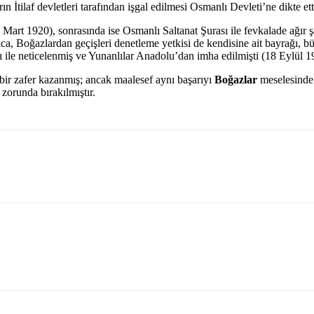
İtilaf devletleri tarafından işgal edilmesi Osmanlı Devleti’ne dikte etti
 Mart 1920), sonrasında ise Osmanlı Saltanat Şurası ile fevkalade ağır 
ıca, Boğazlardan geçişleri denetleme yetkisi de kendisine ait bayrağı, 
rı ile neticelenmiş ve Yunanlılar Anadolu’dan imha edilmişti (18 Eylül 1
ir zafer kazanmış; ancak maalesef aynı başarıyı
Boğazlar
meselesinde 
zorunda bırakılmıştır.