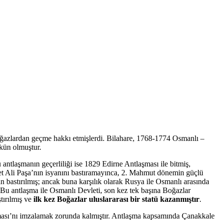
i Boğazlardan geçme hakkı etmişlerdi. Bilahare, 1768-1774 Osmanlı –
kün olmuştur.
 antlaşmanın geçerliliği ise 1829 Edirne Antlaşması ile bitmiş,
met Ali Paşa’nın isyanını bastıramayınca, 2. Mahmut dönemin güçlü
n bastırılmış; ancak buna karşılık olarak Rusya ile Osmanlı arasında
Bu antlaşma ile Osmanlı Devleti, son kez tek başına Boğazlar
tırılmış ve
ilk kez
Boğazlar
uluslararası bir statü kazanmıştır
.
aşması’nı imzalamak zorunda kalmıştır. Antlaşma kapsamında Çanakkale