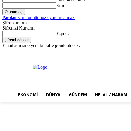
Şifre
Parolanızı mı unuttunuz? yardım almak
Şifre kurtarma
Şifrenizi Kurtarın
E-posta
Email adresine yeni bir şifre gönderilecek.
Cuma, Ağustos 7, 2026
Giriş Yap / Kayıt Ol
EKONOMI
DÜNYA
GÜNDEM
HELAL / HARAM