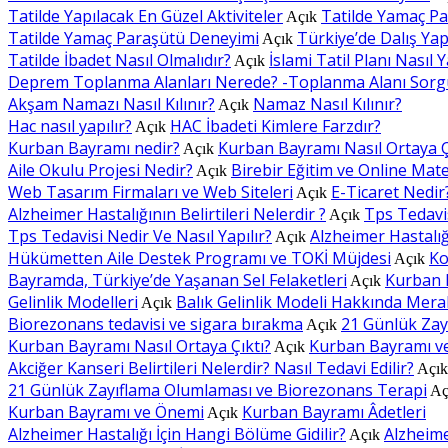
Tatilde Yapılacak En Güzel Aktiviteler
Tatilde Yamaç P
Açık
Tatilde Yamaç Paraşütü Deneyimi
Türkiye’de Dalış Yapı
Açık
Tatilde İbadet Nasıl Olmalıdır?
İslami Tatil Planı Nasıl Y
Açık
Deprem Toplanma Alanları Nerede? -Toplanma Alanı Sorg
Akşam Namazı Nasıl Kılınır?
Namaz Nasıl Kılınır?
Açık
Hac nasıl yapılır?
HAC İbadeti Kimlere Farzdır?
Açık
Kurban Bayramı nedir?
Kurban Bayramı Nasıl Ortaya Ç
Açık
Aile Okulu Projesi Nedir?
Birebir Eğitim ve Online Mat
Açık
Web Tasarım Firmaları ve Web Siteleri
E-Ticaret Nedir
Açık
Alzheimer Hastalığının Belirtileri Nelerdir ?
Tps Tedavis
Açık
Tps Tedavisi Nedir Ve Nasıl Yapılır?
Alzheimer Hastalığı
Açık
Hükümetten Aile Destek Programı ve TOKİ Müjdesi
Ko
Açık
Bayramda, Türkiye’de Yaşanan Sel Felaketleri
Kurban 
Açık
Gelinlik Modelleri
Balık Gelinlik Modeli Hakkında Mera
Açık
Biorezonans tedavisi ve sigara bırakma
21 Günlük Zay
Açık
Kurban Bayramı Nasıl Ortaya Çıktı?
Kurban Bayramı v
Açık
Akciğer Kanseri Belirtileri Nelerdir? Nasıl Tedavi Edilir?
Açı
21 Günlük Zayıflama Olumlaması ve Biorezonans Terapi
Aç
Kurban Bayramı ve Önemi
Kurban Bayramı Âdetleri
Açık
Alzheimer Hastalığı İçin Hangi Bölüme Gidilir?
Alzheimer
Açık