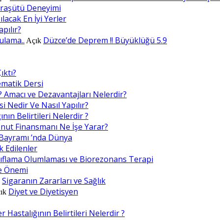
araşütü Deneyimi
lacak En İyi Yerler
apılır?
ulama..
Düzce’de Deprem !! Büyüklüğü 5.9
Açık
ıktı?
ematik Dersi
? Amacı ve Dezavantajları Nelerdir?
i Nedir Ve Nasıl Yapılır?
nın Belirtileri Nelerdir ?
nut Finansmanı Ne İşe Yarar?
Bayramı ’nda Dünya
k Edilenler
ıflama Olumlaması ve Biorezonans Terapi
e Önemi
Sigaranın Zararları ve Sağlık
k
Diyet ve Diyetisyen
ık
 Hastalığının Belirtileri Nelerdir ?