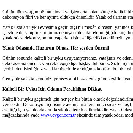
Günün tüm yorgunluğunu atmak ve işten arta kalan süreçte kaliteli bir
dekorasyon fikri ve her ayrıntı oldukça önemlidir. Yatak odalarının a
Yatak Odaları uyku evresinin geçirildiği bir mekân olmasını yanında 
işlevlere de sahiptir. Günümüzde inşa edilen dairelerin gitgide küçülmes
yatak odası dekorasyonunu yaparken işlevselliğe dikkat edilmeli aynı 
Yatak Odasında Huzurun Olması Her şeyden Önemli
Günün sonunda kaliteli bir uyku uyuyamıyorsanız, yatağınız ve odanız s
dekorasyona öncelik vererek değişikliğe başlayabilirsiniz. Sizler için 
içerisinden istediğiniz yataklar üzerinde aradığınız konforu bulabilirsin
Geniş bir yatakta kendinizi prenses gibi hissederek güne keyifle uyanab
Kaliteli Bir Uyku İçin Odanın Ferahlığına Dikkat
Kaliteli bir uyku geçirmek için her şey bir bütün olarak değerlendiril
verecektir. Dekorasyon içerisinde aydınlatma tercihinizi sıcak ve loş b
azalttığı için yatak odalarında sıklıkla tercih edilmektedir. Yatak Od
mağazalarında yada
www.evgor.com.tr
sitesinde tüm yatak odası model