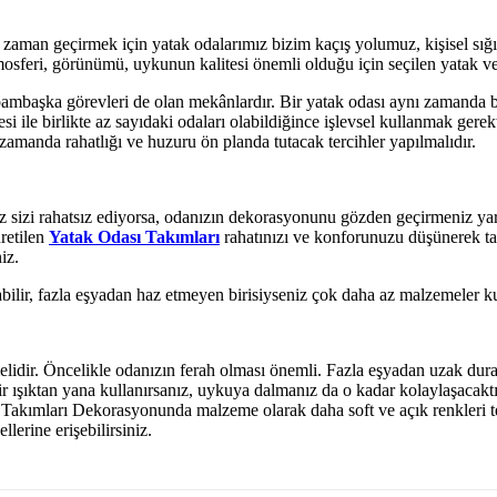
 zaman geçirmek için yatak odalarımız bizim kaçış yolumuz, kişisel sığı
tmosferi, görünümü, uykunun kalitesi önemli olduğu için seçilen yatak v
bambaşka görevleri de olan mekânlardır. Bir yatak odası aynı zamanda b
i ile birlikte az sayıdaki odaları olabildiğince işlevsel kullanmak gerekt
zamanda rahatlığı ve huzuru ön planda tutacak tercihler yapılmalıdır.
izi rahatsız ediyorsa, odanızın dekorasyonunu gözden geçirmeniz yararınız
üretilen
Yatak Odası Takımları
rahatınızı ve konforunuzu düşünerek tas
iz.
ilir, fazla eşyadan haz etmeyen birisiyseniz çok daha az malzemeler kull
melidir. Öncelikle odanızın ferah olması önemli. Fazla eşyadan uzak dura
ir ışıktan yana kullanırsanız, uykuya dalmanız da o kadar kolaylaşacaktır.
ası Takımları Dekorasyonunda malzeme olarak daha soft ve açık renkleri 
lerine erişebilirsiniz.