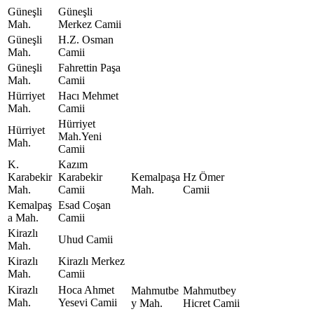
Güneşli
Güneşli
Mah.
Merkez Camii
Güneşli
H.Z. Osman
Mah.
Camii
Güneşli
Fahrettin Paşa
Mah.
Camii
Hürriyet
Hacı Mehmet
Mah.
Camii
Hürriyet
Hürriyet
Mah.Yeni
Mah.
Camii
K.
Kazım
Karabekir
Karabekir
Kemalpaşa
Hz Ömer
Mah.
Camii
Mah.
Camii
Kemalpaş
Esad Coşan
a Mah.
Camii
Kirazlı
Uhud Camii
Mah.
Kirazlı
Kirazlı Merkez
Mah.
Camii
Kirazlı
Hoca Ahmet
Mahmutbe
Mahmutbey
Mah.
Yesevi Camii
y Mah.
Hicret Camii