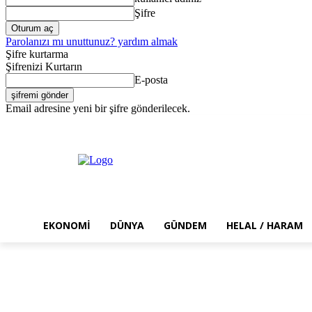
Şifre
Parolanızı mı unuttunuz? yardım almak
Şifre kurtarma
Şifrenizi Kurtarın
E-posta
Email adresine yeni bir şifre gönderilecek.
Cuma, Ağustos 7, 2026
Giriş Yap / Kayıt Ol
EKONOMI
DÜNYA
GÜNDEM
HELAL / HARAM