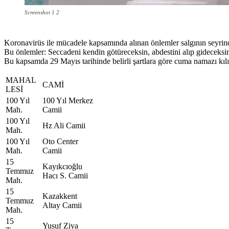
Screenshot 1 2
Koronavirüs ile mücadele kapsamında alınan önlemler salgının seyrinde
Bu önlemler: Seccadeni kendin götüreceksin, abdestini alıp gidecek
Bu kapsamda 29 Mayıs tarihinde belirli şartlara göre cuma namazı kılı
MAHAL
CAMİ
LESİ
100 Yıl
100 Yıl Merkez
Mah.
Camii
100 Yıl
Hz Ali Camii
Mah.
100 Yıl
Oto Center
Mah.
Camii
15
Kayıkcıoğlu
Temmuz
Hacı S. Camii
Mah.
15
Kazakkent
Temmuz
Altay Camii
Mah.
15
Yusuf Ziya